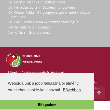
Dr. Darnói Tibor - Holisztikus orvos
Dr. Hegedűs Zoltán - Szülész-nőgyógyász
Dr. Olajos Attila - Belgyógyász, gasztroenterológus,
üzemorvos
Dr. Podlupszki Csaba - Gasztroenterológus
Petrás Gabriella - Újságíró
Varró Tina - Gyógytornász
© 2006-2026
NaturalSwiss
Rólunk
|
Általános szerződési feltételek
Copyright © 2006-2026 NaturalSwiss
Minden jog fenntartva. Az
Weboldalunk a jobb felhasználói élmény
oldal tartalma nem másolható a Natural Swiss írásos beleegyezése
érdekében cookie-kat használ.
Bővebben
nélkül. -
pr@swissmedia.info
Elfogadom