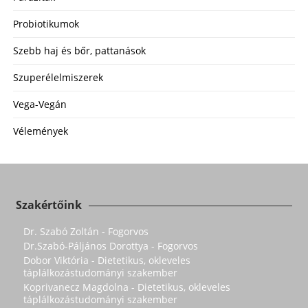
Probiotikumok
Szebb haj és bőr, pattanások
Szuperélelmiszerek
Vega-Vegán
Vélemények
Szakértőink
Dr. Szabó Zoltán - Fogorvos
Dr.Szabó-Páljános Dorottya - Fogorvos
Dobor Viktória - Dietetikus, okleveles
táplálkozástudományi szakember
Koprivanecz Magdolna - Dietetikus, okleveles
táplálkozástudományi szakember