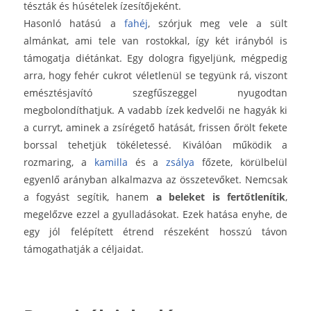
tészták és húsételek ízesítőjeként.
Hasonló hatású a
fahéj
, szórjuk meg vele a sült
almánkat, ami tele van rostokkal, így két irányból is
támogatja diétánkat. Egy dologra figyeljünk, mégpedig
arra, hogy fehér cukrot véletlenül se tegyünk rá, viszont
emésztésjavító szegfűszeggel nyugodtan
megbolondíthatjuk.
A vadabb ízek kedvelői ne hagyák ki
a curryt, aminek a zsírégető hatását, frissen őrölt fekete
borssal tehetjük tökéletessé.
Kiválóan működik a
rozmaring, a
kamilla
és a
zsálya
főzete, körülbelül
egyenlő arányban alkalmazva az összetevőket. Nemcsak
a fogyást segítik, hanem
a beleket is fertőtlenítik
,
megelőzve ezzel a gyulladásokat.
Ezek hatása enyhe, de
egy jól felépített étrend részeként hosszú távon
támogathatják a céljaidat.