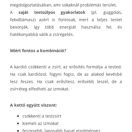
megdolgoztatásában, ami sokaknál problémás terület.
A
saját testsúlyos gyakorlatok
(pl. guggolás,
fekvőtámasz) azért is fontosak, mert a teljes testet
bevonják, így több energiát használsz fel, és
hatékonyabbá válik a zsírégetés.
Miért fontos a kombináció?
A kardió csökkenti a zsírt, az erősítés formálja a tested.
Ha csak kardiózol, fogyni fogsz, de az alakod kevésbé
lesz feszes. Ha csak erősítesz, erősebb leszel, de a
zsírréteg elfedheti az izmokat.
A kettő együtt viszont:
csökkenti a testzsírt
kiemeli az izmokat
feszesebb, laposabb hasat eredményez