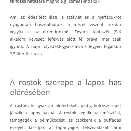
túlfőzés hatására
megnő a glikémiás-indexük.
Ami az édesítést illeti, a sztéviát és a nyírfacukrot
nyugodtan használhatjuk, a mézet viszont inkább
vegyük ki az étrendünkből. Együnk többször (5-6
alkalom) keveset, lefekvés előtt fél órával már csak
igyunk. A napi folyadékfogyasztásunk legyen legalább
2,5 liter tiszta víz.
A rostok szerepe a lapos has
elérésében
A rostbevitel gyakran alulértékelt, pedig kulcsszerepet
játszik a lapos hasnál. A rostok segítik az emésztést,
támogatják a bélműködést, és csökkentik a puffadás
esélyét, lassítják a tápanyagok felszívódását, ami