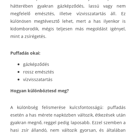
hátterében gyakran gázképződés, lassú vagy nem
megfelelő emésztés, illetve vízvisszatartás áll. Ez
különösen megtévesztő lehet, mert a has ilyenkor is
kidomborodik, mégis teljesen más megoldást igényel,
mint a zsírégetés.
Puffadás okai:
gázképződés
rossz emésztés
vízvisszatartás
Hogyan különböztesd meg?
A különbség felismerése kulcsfontosságú: puffadás
esetén a has mérete napközben változik, étkezések után
gyakran megnő, reggel pedig laposabb. Ezzel szemben a
hasi zsír állandó, nem változik gyorsan, és általában