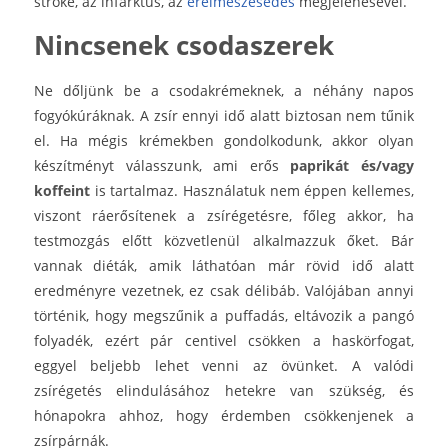
stroke, az infarktus, az
érelmeszesedés
megjelenésével.
Nincsenek csodaszerek
Ne dőljünk be a csodakrémeknek, a néhány napos
fogyókúráknak. A zsír ennyi idő alatt biztosan nem tűnik
el. Ha mégis krémekben gondolkodunk, akkor olyan
készítményt válasszunk, ami erős
paprikát és/vagy
koffeint
is tartalmaz. Használatuk nem éppen kellemes,
viszont ráerősítenek a zsírégetésre, főleg akkor, ha
testmozgás előtt közvetlenül alkalmazzuk őket. Bár
vannak diéták, amik láthatóan már rövid idő alatt
eredményre vezetnek, ez csak délibáb. Valójában annyi
történik, hogy megszűnik a puffadás, eltávozik a pangó
folyadék, ezért pár centivel csökken a haskörfogat,
eggyel beljebb lehet venni az övünket. A valódi
zsírégetés elindulásához hetekre van szükség, és
hónapokra ahhoz, hogy érdemben csökkenjenek a
zsírpárnák.