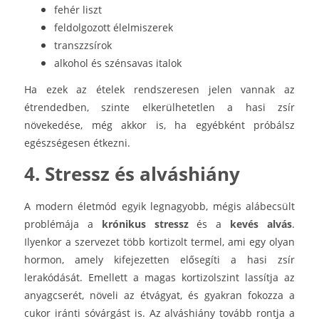
fehér liszt
feldolgozott élelmiszerek
transzzsírok
alkohol és szénsavas italok
Ha ezek az ételek rendszeresen jelen vannak az
étrendedben, szinte elkerülhetetlen a hasi zsír
növekedése, még akkor is, ha egyébként próbálsz
egészségesen étkezni.
4. Stressz és alváshiány
A modern életmód egyik legnagyobb, mégis alábecsült
problémája a
krónikus stressz
és a
kevés alvás
.
Ilyenkor a szervezet több kortizolt termel, ami egy olyan
hormon, amely kifejezetten elősegíti a hasi zsír
lerakódását. Emellett a magas kortizolszint lassítja az
anyagcserét, növeli az étvágyat, és gyakran fokozza a
cukor iránti sóvárgást is. Az alváshiány tovább rontja a