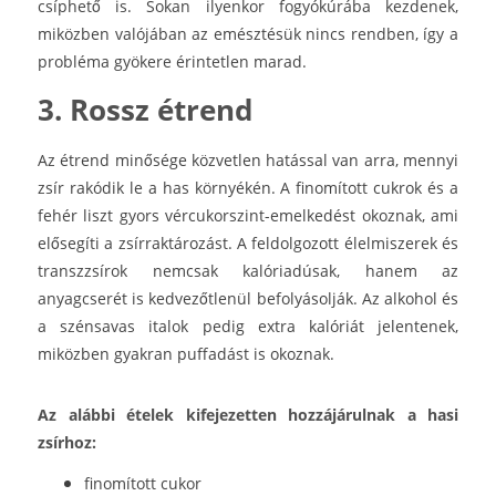
csíphető is. Sokan ilyenkor fogyókúrába kezdenek,
miközben valójában az emésztésük nincs rendben, így a
probléma gyökere érintetlen marad.
3. Rossz étrend
Az étrend minősége közvetlen hatással van arra, mennyi
zsír rakódik le a has környékén. A finomított cukrok és a
fehér liszt gyors vércukorszint-emelkedést okoznak, ami
elősegíti a zsírraktározást. A feldolgozott élelmiszerek és
transzzsírok nemcsak kalóriadúsak, hanem az
anyagcserét is kedvezőtlenül befolyásolják. Az alkohol és
a szénsavas italok pedig extra kalóriát jelentenek,
miközben gyakran puffadást is okoznak.
Az alábbi ételek kifejezetten hozzájárulnak a hasi
zsírhoz:
​finomított cukor