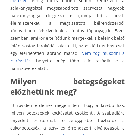
elérését
. Pedig nincs ebben semmi rendkívüli. A
salakanyagoktól megszabadított szervezet nagyobb
hatékonysággal dolgozza fel (bontja le) a bevitt
élelmiszereket, a megtisztított bélrendszerből
könnyebben felszívódnak a fontos tápanyagok. Ezzel
szemben, amikor eltelítődünk mérgekkel, a beleink belső
falán vastag lerakódás alakul ki, az esztétikus has csak
egy elérhetetlen ábránd marad.
Nem fog működni a
zsírégetés
, helyette még több zsír rakódik le a
hámszövetek alatt.
Milyen betegségeket
előzhetünk meg?
Itt röviden érdemes megemlíteni, hogy a kisebb has,
milyen betegségek kockázatát csökkenti. A szabadjára
engedett zsírpárnák összefüggésbe hozhatók a
cukorbetegség, a szív- és érrendszeri elváltozások, a