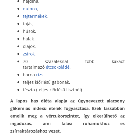
hajdina,
quinoa
,
tejtermékek
,
tojás,
húsok,
halak,
olajok,
zsírok
,
70 százaléknál több kakaót
tartalmazó
étcsokoládé
,
barna
rizs
.
teljes kiőrlésű gabonák,
tészta (teljes kiőrlésű lisztből).
A lapos has diéta alapja az úgynevezett alacsony
glikémiás indexű ételek fogyasztása. Ezek lassabban
emelik meg a vércukorszintet, így elkerülhető az
ingadozás, ami falási rohamokhoz és
zsírraktározáshoz vezet.