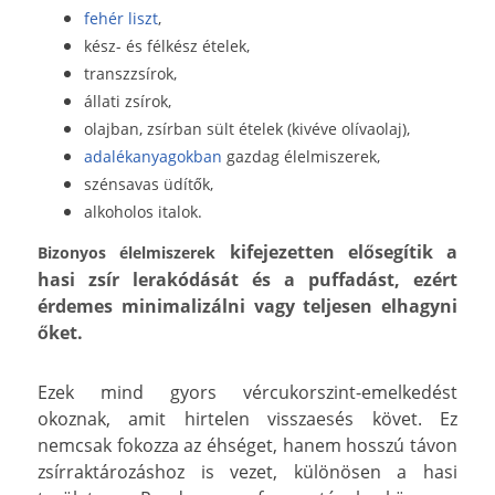
fehér liszt
,
kész- és félkész ételek,
transzzsírok
,
állati zsírok,
olajban, zsírban sült ételek (kivéve olívaolaj),
adalékanyagokban
gazdag élelmiszerek,
szénsavas üdítők
,
alkoholos italok.
kifejezetten elősegítik a
Bizonyos élelmiszerek
hasi zsír lerakódását és a puffadást, ezért
érdemes minimalizálni vagy teljesen elhagyni
őket.
Ezek mind gyors vércukorszint-emelkedést
okoznak, amit hirtelen visszaesés követ. Ez
nemcsak fokozza az éhséget, hanem hosszú távon
zsírraktározáshoz is vezet, különösen a hasi