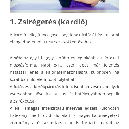
1. Zsírégetés (kardió)
A kardió jellegű mozgások segítenek kalóriát égetni, ami
elengedhetetlen a testzsír csökkentéséhez.
A
séta
az egyik legegyszerűbb és leginkább alulértékelt
mozgásforma. Napi 8-10 ezer lépés már jelentős
hatással lehet a kalóriafelhasználásra, különösen, ha
korábban ülő életmódot folytattál.
A
futás
és a
kerékpározás
intenzívebb edzések, amelyek
gyorsabban növelik a pulzust és hatékonyabban segítik
a zsírégetést.
A
HIIT (magas intenzitású intervall edzés)
különösen
hatékony, mert rövid idő alatt is magas kalóriaégetést
eredményez, és az edzés után is fokozott marad az