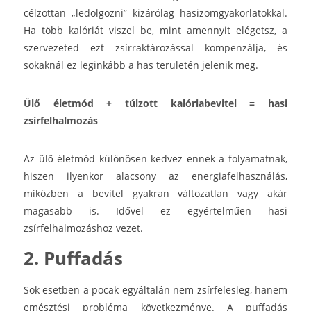
célzottan „ledolgozni” kizárólag hasizomgyakorlatokkal.
Ha több kalóriát viszel be, mint amennyit elégetsz, a
szervezeted ezt zsírraktározással kompenzálja, és
sokaknál ez leginkább a has területén jelenik meg.
Ülő életmód + túlzott kalóriabevitel = hasi
zsírfelhalmozás
Az ülő életmód különösen kedvez ennek a folyamatnak,
hiszen ilyenkor alacsony az energiafelhasználás,
miközben a bevitel gyakran változatlan vagy akár
magasabb is. Idővel ez egyértelműen hasi
zsírfelhalmozáshoz vezet.
2. Puffadás
Sok esetben a pocak egyáltalán nem zsírfelesleg, hanem
emésztési probléma következménye. A puffadás