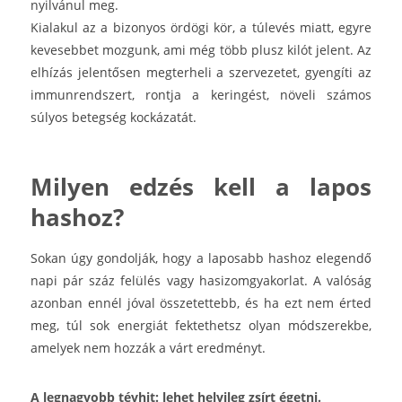
nyilvánul meg.
Kialakul az a bizonyos ördögi kör, a túlevés miatt, egyre
kevesebbet mozgunk, ami még több plusz kilót jelent. Az
elhízás jelentősen megterheli a szervezetet, gyengíti az
immunrendszert, rontja a keringést, növeli számos
súlyos betegség kockázatát.
Milyen edzés kell a lapos
hashoz?
Sokan úgy gondolják, hogy a laposabb hashoz elegendő
napi pár száz felülés vagy hasizomgyakorlat. A valóság
azonban ennél jóval összetettebb, és ha ezt nem érted
meg, túl sok energiát fektethetsz olyan módszerekbe,
amelyek nem hozzák a várt eredményt.
A legnagyobb tévhit: lehet helyileg zsírt égetni.