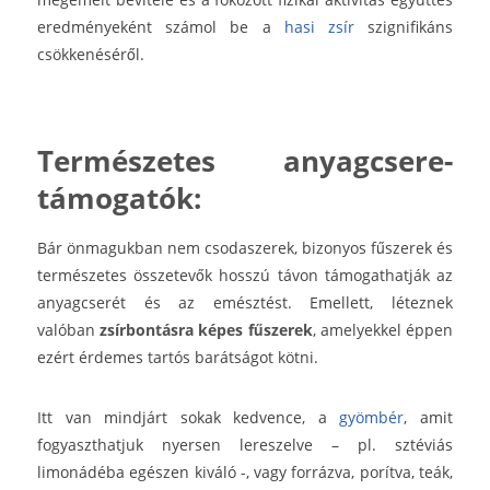
eredményeként számol be a
hasi zsír
szignifikáns
csökkenéséről.
Természetes anyagcsere-
támogatók:
Bár önmagukban nem csodaszerek, bizonyos fűszerek és
természetes összetevők hosszú távon támogathatják az
anyagcserét és az emésztést.
Emellett, léteznek
valóban
zsírbontásra képes fűszerek
, amelyekkel éppen
ezért érdemes tartós barátságot kötni.
Itt van mindjárt sokak kedvence, a
gyömbér
, amit
fogyaszthatjuk nyersen lereszelve – pl. sztéviás
limonádéba egészen kiváló -, vagy forrázva, porítva, teák,