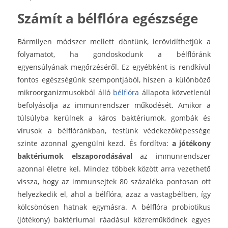
Számít a bélflóra egészsége
Bármilyen módszer mellett döntünk, lerövidíthetjük a
folyamatot, ha gondoskodunk a bélflóránk
egyensúlyának megőrzéséről. Ez egyébként is rendkívül
fontos egészségünk szempontjából, hiszen a különböző
mikroorganizmusokból álló
bélflóra
állapota közvetlenül
befolyásolja az immunrendszer működését. Amikor a
túlsúlyba kerülnek a káros baktériumok, gombák és
vírusok a bélflóránkban, testünk védekezőképessége
szinte azonnal gyengülni kezd. És fordítva:
a jótékony
baktériumok elszaporodásával
az immunrendszer
azonnal életre kel. Mindez többek között arra vezethető
vissza, hogy az immunsejtek 80 százaléka pontosan ott
helyezkedik el, ahol a bélflóra, azaz a vastagbélben, így
kölcsönösen hatnak egymásra. A bélflóra probiotikus
(jótékony) baktériumai ráadásul közreműködnek egyes