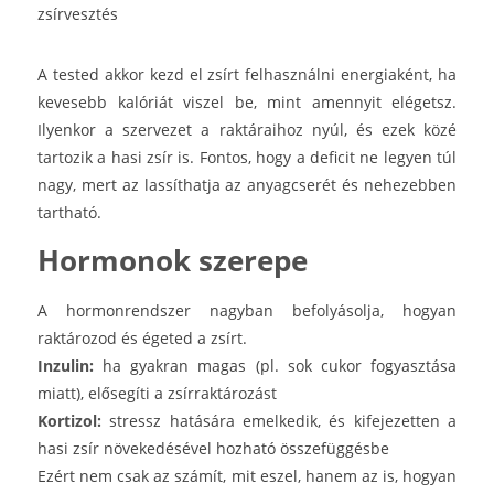
zsírvesztés
A tested akkor kezd el zsírt felhasználni energiaként, ha
kevesebb kalóriát viszel be, mint amennyit elégetsz.
Ilyenkor a szervezet a raktáraihoz nyúl, és ezek közé
tartozik a hasi zsír is. Fontos, hogy a deficit ne legyen túl
nagy, mert az lassíthatja az anyagcserét és nehezebben
tartható.
Hormonok szerepe
A hormonrendszer nagyban befolyásolja, hogyan
raktározod és égeted a zsírt.
Inzulin:
ha gyakran magas (pl. sok cukor fogyasztása
miatt), elősegíti a zsírraktározást
Kortizol:
stressz hatására emelkedik, és kifejezetten a
hasi zsír növekedésével hozható összefüggésbe
Ezért nem csak az számít, mit eszel, hanem az is, hogyan