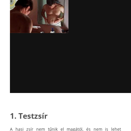
1. Testzsír
A hasi zsír nem tűnik el magától, és nem is lehet