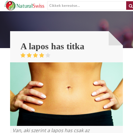
A lapos has titka
Van, aki szerint a lapos has csak az