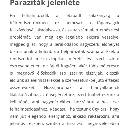
Paraziták jelenléte
Ha felhalmozódik a letapadt salakanyag a
bélrendszerünkben, ez nemcsak a tápanyagok
felszívódását akadályozza, és okoz számtalan emésztési
problémát. Van még egy legalább ekkora veszélye,
mégpedig az, hogy a lerakódások nagyszerű élőhelyet
biztosítanak a különböző bélparaziták számára. Ezek a
rendszerint mikroszkopikus méretű, és ezért szinte
észrevehetetlen, de fajtól függően, akár több méteresre
is megnövő élősködők szó szerint elszívják, eleszik
előlünk az élelmiszerekkel a szervezetünkbe jutó értékes
összetevőket. Hozzájárulnak a hiányállapotok
kialakulásához, az éhségérzethez, ezért többet eszünk a
kelleténél, ami nagymértékben hozzájárul a hasi zsír
felhalmozódásához. Ráadásul, ha testünk úgy érzi, hogy
nem jut elegendő energiához,
elkezd raktározni
, ami
jelentős részben, szintén a hasi zsír megnövelésében