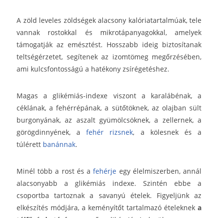
A zöld leveles zöldségek alacsony kalóriatartalmúak, tele
vannak rostokkal és mikrotápanyagokkal, amelyek
támogatják az emésztést. Hosszabb ideig biztosítanak
teltségérzetet, segítenek az izomtömeg megőrzésében,
ami kulcsfontosságú a hatékony zsírégetéshez.
Magas a glikémiás-indexe viszont a karalábénak, a
céklának, a fehérrépának, a sütőtöknek, az olajban sült
burgonyának, az aszalt gyümölcsöknek, a zellernek, a
görögdinnyének, a
fehér rizsnek
, a kölesnek és a
túlérett
banánnak
.
Minél több a rost és a
fehérje
egy élelmiszerben, annál
alacsonyabb a glikémiás indexe. Szintén ebbe a
csoportba tartoznak a savanyú ételek. Figyeljünk az
elkészítés módjára, a keményítőt tartalmazó ételeknek
a