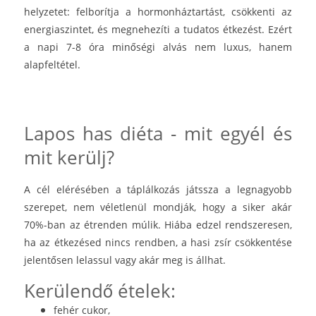
helyzetet: felborítja a hormonháztartást, csökkenti az
energiaszintet, és megnehezíti a tudatos étkezést. Ezért
a napi 7-8 óra minőségi alvás nem luxus, hanem
alapfeltétel.
Lapos has diéta - mit egyél és
mit kerülj?
A cél elérésében a táplálkozás játssza a legnagyobb
szerepet, nem véletlenül mondják, hogy a siker akár
70%-ban az étrenden múlik. Hiába edzel rendszeresen,
ha az étkezésed nincs rendben, a hasi zsír csökkentése
jelentősen lelassul vagy akár meg is állhat.
Kerülendő ételek:
fehér cukor,