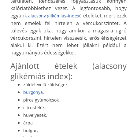
területen. Rendszeres fogyasztásuk könnyen
kalóriatöbblethez vezet.
A legfontosabb, hogy
együnk
ételeket, mert ezek
alacsony glikémiás-indexű
nem emelek fel hirtelen a vércukorszintet. A
túlevés egyik oka, hogy amikor a magasra ugró
vércukorszint hirtelen visszaesik, erős éhségérzet
alakul ki. Ezért nem lehet jóllakni például a
hagyományos édességekkel.
Ajánlott ételek (alacsony
glikémiás index):
zöldelevelű zöldségek,
burgonya
,
piros gyümölcsök,
citrusfélék,
hüvelyesek,
árpa,
bulgur,