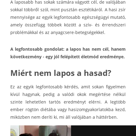
A laposabb has sokak számára vágyott cél, de valójában
sokkal többről szól, mint pusztán esztétikáról. A hasi zsír
mennyisége az egyik legfontosabb egészségügyi mutató,
amely összefügg többek között a szív- és érrendszeri
problémákkal és az anyagcsere-betegségekkel.
A legfontosabb gondolat: a lapos has nem cél, hanem
következmény - egy jól felépített életmód eredménye.
Miért nem lapos a hasad?
Ez az egyik legfontosabb kérdés, amit sokan figyelmen
kívül hagynak, pedig a valódi okok megértése nélkül
szinte lehetetlen tartós eredményt elérni. A legtöbb
ember rögtön diétába vagy hasizomgyakorlatokba kezd,
miközben nem deríti ki, mi áll valójában a háttérben.