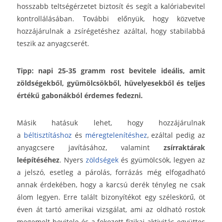
hosszabb teltségérzetet biztosít és segít a kalóriabevitel
kontrollálásában. További előnyük, hogy közvetve
hozzájárulnak a zsírégetéshez azáltal, hogy stabilabbá
teszik az anyagcserét.
Tipp: napi 25-35 gramm rost bevitele ideális, amit
zöldségekből, gyümölcsökből, hüvelyesekből és teljes
értékű gabonákból érdemes fedezni.
Másik hatásuk lehet, hogy hozzájárulnak
a
béltisztításhoz
és
méregtelenítéshez
, ezáltal pedig az
anyagcsere javításához, valamint
zsírraktárak
leépítéséhez
. Nyers
zöldségek
és gyümölcsök, legyen az
a jelszó, esetleg a párolás, forrázás még elfogadható
annak érdekében, hogy a karcsú derék tényleg ne csak
álom legyen. Erre talált bizonyítékot egy széleskörű, öt
éven át tartó amerikai vizsgálat, ami az oldható rostok
megemelt bevitele és a fokozott fizikai aktivitás együttes