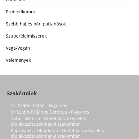
Probiotikumok
Szebb haj és bőr, pattanások
Szuperélelmiszerek
Vega-Vegán
Vélemények
Szakértőink
Dr. Szabó Zoltán - Fogorvos
Dr.Szabó-Páljános Dorottya - Fogorvos
Dobor Viktória - Dietetikus, okleveles
táplálkozástudományi szakember
Koprivanecz Magdolna - Dietetikus, okleveles
táplálkozástudományi szakember