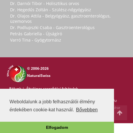
Dr. Darnói Tibor - Holisztikus orvos
Dr. Hegedűs Zoltán - Szülész-nőgyógyász
Dr. Olajos Attila - Belgyógyász, gasztroenterológus,
üzemorvos
Dr. Podlupszki Csaba - Gasztroenterológus
Petrás Gabriella - Újságíró
Varró Tina - Gyógytornász
© 2006-2026
NaturalSwiss
Rólunk
|
Általános szerződési feltételek
Copyright © 2006-2026 NaturalSwiss
Minden jog fenntartva. Az
Weboldalunk a jobb felhasználói élmény
oldal tartalma nem másolható a Natural Swiss írásos beleegyezése
érdekében cookie-kat használ.
Bővebben
nélkül. -
pr@swissmedia.info
Elfogadom