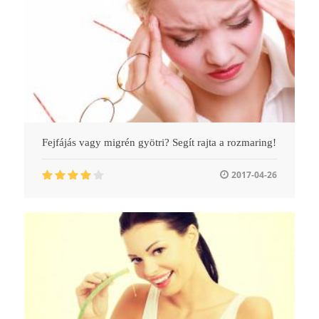
Fejfájás vagy migrén gyötri? Segít rajta a rozmaring!
2017-04-26