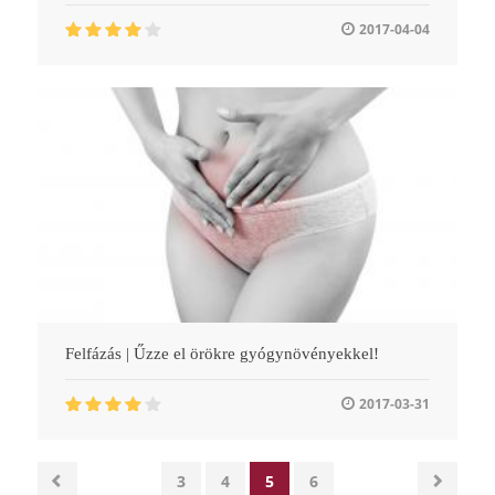
2017-04-04
Felfázás | Űzze el örökre gyógynövényekkel!
2017-03-31
3
4
5
6