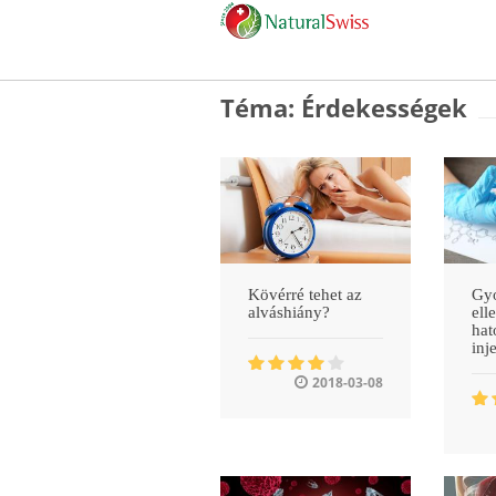
Téma: Érdekességek
Kövérré tehet az
Gy
alváshiány?
ell
hat
inj
2018-03-08