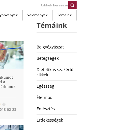
ynövények
Vélemények
Témáink
Témáink
Belgyógyászat
Betegségek
Dietetikus szakértői
cikkek
tikumot
el a
Egészség
tériumok
Életmód
Emésztés
018-02-23
Érdekességek