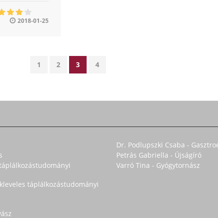
2018-01-25
1
2
3
4
Dr. Podlupszki Csaba - Gasztro
s
Petrás Gabriella - Újságíró
s táplálkozástudományi
Varró Tina - Gyógytornász
okleveles táplálkozástudományi
yász