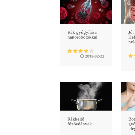
Rák gyógyítása
Jó,
nanorobotokkal
Hel
pyl
2018-02-22
Rákkeltő
Bot
főzőedények
gyó
id