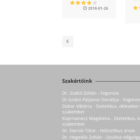
2018-01-26
Szakértőink
Dr. Szabó Zoltán - Fogorvos
Dr.Szabó-Páljános Dorottya - Fogorvo
Dobor Viktória - Dietetikus, oklevele
szakember
Koprivanecz Magdolna - Dietetikus, 
szakember
Dr. Darnói Tibor - Holisztikus orvos
Dr. Hegedűs Zoltán - Szülész-nőgyóg