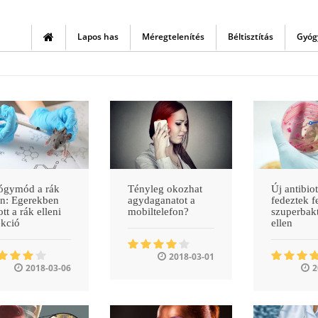
Lapos has
Méregtelenítés
Béltisztítás
Gyóg
ógymód a rák
Tényleg okozhat
Új antibio
en: Egerekben
agydaganatot a
fedeztek f
ott a rák elleni
mobiltelefon?
szuperbak
ekció
ellen
2018-03-01
2018-03-06
2