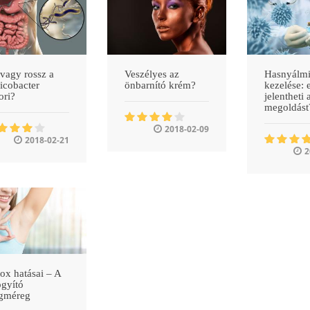
 vagy rossz a
Veszélyes az
Hasnyálmi
icobacter
önbarnító krém?
kezelése: 
ori?
jelentheti 
megoldást
2018-02-09
2018-02-21
2
ox hatásai – A
gyító
egméreg