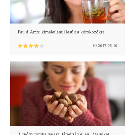
Pau d’Arco: kíméletlenül lesújt a kórokozókra
2017-05-10
3 gyógygomba tavaszi fáradtság ellen | Melyiket