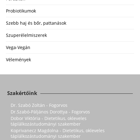
Probiotikumok
Szebb haj és bőr, pattanások
Szuperélelmiszerek
Vega-Vegán
Vélemények
Szakértőink
Dr. Szabó Zoltán - Fogorvos
Dr.Szabó-Páljános Dorottya - Fogorvos
Dobor Viktória - Dietetikus, okleveles
táplálkozástudományi szakember
Koprivanecz Magdolna - Dietetikus, okleveles
táplálkozástudományi szakember