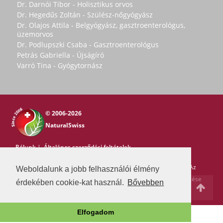
Dr. Darnói Tibor - Holisztikus orvos
Dr. Hegedűs Zoltán - Szülész-nőgyógyász
Dr. Olajos Attila - Belgyógyász, gasztroenterológus,
üzemorvos
Dr. Podlupszki Csaba - Gasztroenterológus
Petrás Gabriella - Újságíró
Varró Tina - Gyógytornász
© 2006-2026
NaturalSwiss
Rólunk
|
Általános szerződési feltételek
Copyright © 2006-2026 NaturalSwiss
Minden jog fenntartva. Az
Weboldalunk a jobb felhasználói élmény
oldal tartalma nem másolható a Natural Swiss írásos beleegyezése
érdekében cookie-kat használ.
Bővebben
nélkül. -
pr@swissmedia.info
Elfogadom