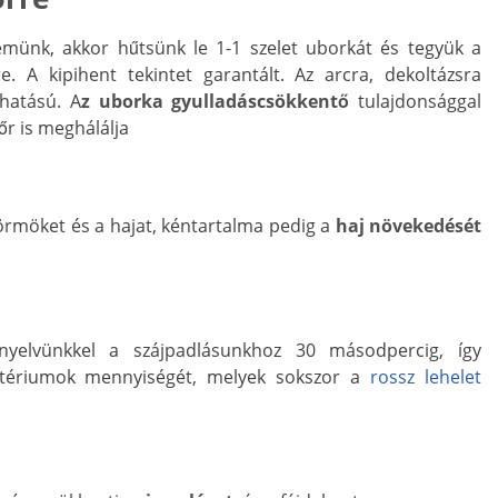
emünk, akkor hűtsünk le 1-1 szelet uborkát és tegyük a
. A kipihent tekintet garantált. Az arcra, dekoltázsra
 hatású. A
z uborka gyulladáscsökkentő
tulajdonsággal
őr is meghálálja
körmöket és a hajat, kéntartalma pedig a
haj növekedését
yelvünkkel a szájpadlásunkhoz 30 másodpercig, így
ktériumok mennyiségét, melyek sokszor a
rossz lehelet