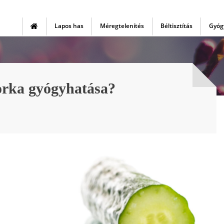
Lapos has
Méregtelenítés
Béltisztítás
Gyóg
orka gyógyhatása?