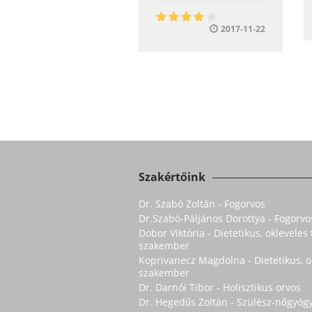
2017-11-22
Szakértőink
Dr. Szabó Zoltán - Fogorvos
Dr.Szabó-Páljános Dorottya - Fogorvo
Dobor Viktória - Dietetikus, oklevele
szakember
Koprivanecz Magdolna - Dietetikus, 
szakember
Dr. Darnói Tibor - Holisztikus orvos
Dr. Hegedűs Zoltán - Szülész-nőgyóg