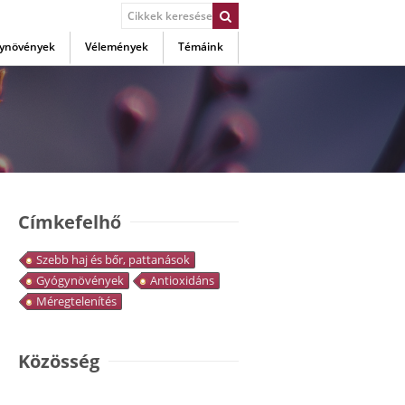
ynövények
Vélemények
Témáink
Címkefelhő
Szebb haj és bőr, pattanások
Gyógynövények
Antioxidáns
Méregtelenítés
Közösség