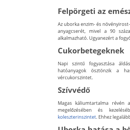
Felpörgeti az emés
Az uborka enzim- és növényirost-
anyagcserét, mivel a 90 száz
alkalmazható. Ugyanezért a fogyó
Cukorbetegeknek
Napi szintű fogyasztása ál
hatóanyagok ösztönzik a ha
vércukorszintet.
Szívvédő
Magas káliumtartalma révén a
megelőzésében és kezelés
koleszterinszintet
. Ehhez legalább
Uborka hatása a b