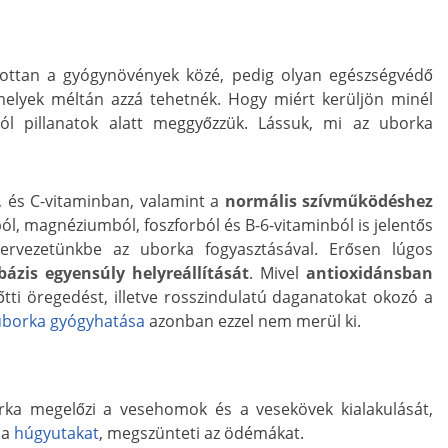
ottan a gyógynövények közé, pedig olyan egészségvédő
melyek méltán azzá tehetnék. Hogy miért kerüljön minél
ól pillanatok alatt meggyőzzük. Lássuk, mi az uborka
, és C-vitaminban, valamint a
normális szívműködéshez
l, magnéziumból, foszforból és B-6-vitaminból is jelentős
ervezetünkbe az uborka fogyasztásával. Erősen lúgos
-bázis egyensúly helyreállítását
. Mivel
antioxidánsban
lőtti öregedést, illetve rosszindulatú daganatokat okozó a
uborka gyógyhatása
azonban ezzel nem merül ki.
rka megelőzi a vesehomok és a vesekövek kialakulását,
 a
húgyutakat
, megszünteti az ödémákat.