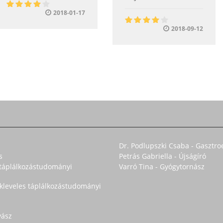
2018-01-17
2018-09-12
Dr. Podlupszki Csaba - Gasztro
s
Petrás Gabriella - Újságíró
s táplálkozástudományi
Varró Tina - Gyógytornász
okleveles táplálkozástudományi
yász