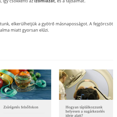
, így csökkenti az
izomlázat
, és a fájdalmat.
ztunk, elkerülhetjük a gyötrő másnaposságot. A fejgörcsöt
talma miatt gyorsan elűzi.
Zsírégetés felsőfokon
Hogyan táplálkozzunk
helyesen a sugárkezelés
ideje alatt?