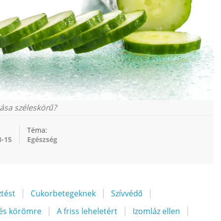
ása széleskörű?
Téma:
8-15
Egészség
ztést
Cukorbetegeknek
Szívvédő
 és körömre
A friss leheletért
Izomláz ellen