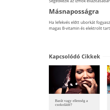
Segédkezik az izmok ellazításában
Másnaposságra
Ha lefekvés előtt uborkát fogyas
magas B-vitamin és elektrolit tar
Kapcsolódó Cikkek
Barát vagy ellenség a
csokoládé?