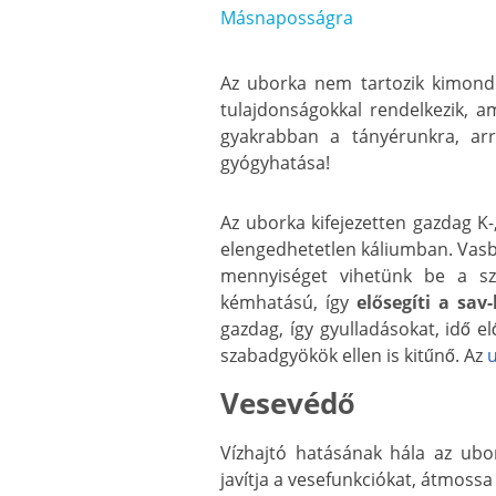
Másnaposságra
Az uborka nem tartozik kimond
tulajdonságokkal rendelkezik, a
gyakrabban a tányérunkra, arr
gyógyhatása!
Az uborka kifejezetten gazdag K-
elengedhetetlen káliumban. Vasbó
mennyiséget vihetünk be a sz
kémhatású, így
elősegíti a sav
gazdag, így gyulladásokat, idő e
szabadgyökök ellen is kitűnő. Az
Vesevédő
Vízhajtó hatásának hála az ubo
javítja a vesefunkciókat, átmossa