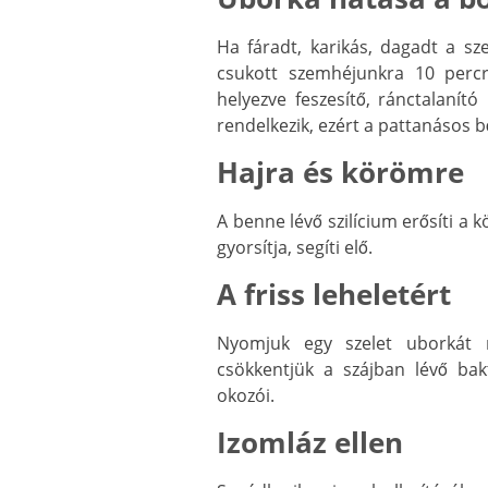
Ha fáradt, karikás, dagadt a sz
csukott szemhéjunkra 10 percre
helyezve feszesítő, ránctalanító
rendelkezik, ezért a pattanásos b
Hajra és körömre
A benne lévő szilícium erősíti a 
gyorsítja, segíti elő.
A friss leheletért
Nyomjuk egy szelet uborkát n
csökkentjük a szájban lévő ba
okozói.
Izomláz ellen