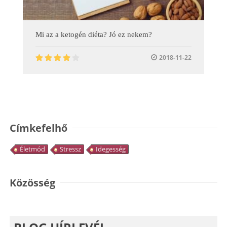
Mi az a ketogén diéta? Jó ez nekem?
2018-11-22
Címkefelhő
Életmód
Stressz
Idegesség
Közösség