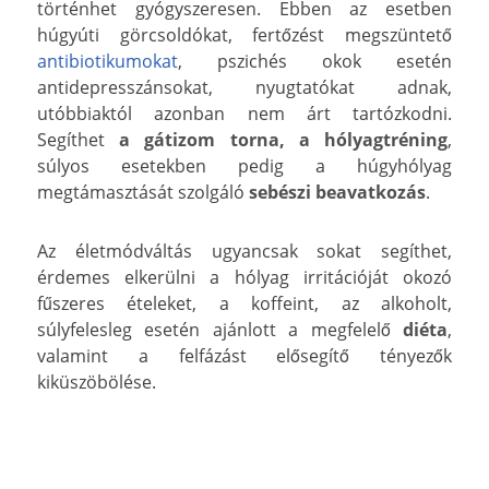
történhet gyógyszeresen. Ebben az esetben
húgyúti görcsoldókat, fertőzést megszüntető
antibiotikumokat
, pszichés okok esetén
antidepresszánsokat, nyugtatókat adnak,
utóbbiaktól azonban nem árt tartózkodni.
Segíthet
a gátizom torna, a hólyagtréning
,
súlyos esetekben pedig a húgyhólyag
megtámasztását szolgáló
sebészi beavatkozás
.
Az életmódváltás ugyancsak sokat segíthet,
érdemes elkerülni a hólyag irritációját okozó
fűszeres ételeket, a koffeint, az alkoholt,
súlyfelesleg esetén ajánlott a megfelelő
diéta
,
valamint a felfázást elősegítő tényezők
kiküszöbölése.