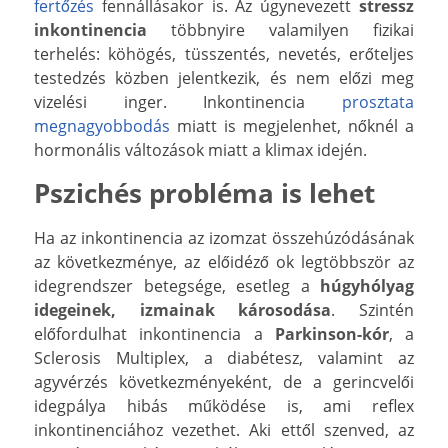
fertőzés
fennállásakor is. Az úgynevezett
stressz
inkontinencia
többnyire valamilyen fizikai
terhelés: köhögés, tüsszentés, nevetés, erőteljes
testedzés közben jelentkezik, és nem előzi meg
vizelési inger. Inkontinencia
prosztata
megnagyobbodás
miatt is megjelenhet, nőknél a
hormonális változások miatt a klimax idején.
Pszichés probléma is lehet
Ha az inkontinencia az izomzat összehúzódásának
az következménye, az előidéző ok legtöbbször az
idegrendszer betegsége, esetleg a
húgyhólyag
idegeinek, izmainak károsodása
. Szintén
előfordulhat inkontinencia a
Parkinson-kór
, a
Sclerosis Multiplex, a diabétesz, valamint az
agyvérzés következményeként, de a gerincvelői
idegpálya hibás működése is, ami reflex
inkontinenciához vezethet. Aki ettől szenved, az