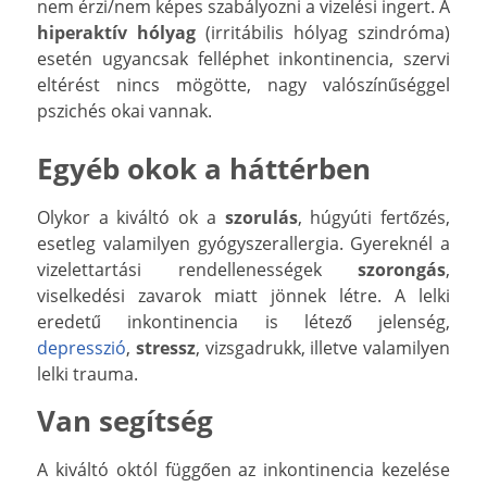
nem érzi/nem képes szabályozni a vizelési ingert. A
hiperaktív hólyag
(irritábilis hólyag szindróma)
esetén ugyancsak felléphet inkontinencia, szervi
eltérést nincs mögötte, nagy valószínűséggel
pszichés okai vannak.
Egyéb okok a háttérben
Olykor a kiváltó ok a
szorulás
, húgyúti fertőzés,
esetleg valamilyen gyógyszerallergia. Gyereknél a
vizelettartási rendellenességek
szorongás
,
viselkedési zavarok miatt jönnek létre. A lelki
eredetű inkontinencia is létező jelenség,
depresszió
,
stressz
, vizsgadrukk, illetve valamilyen
lelki trauma.
Van segítség
A kiváltó októl függően az inkontinencia kezelése