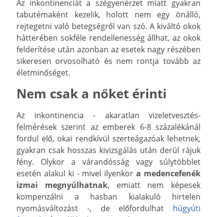
Az inkontinenciát a szégyenérzet miatt gyakran
tabutémaként kezelik, holott nem egy önálló,
rejtegetni való betegségről van szó. A kiváltó okok
hátterében sokféle rendellenesség állhat, az okok
felderítése után azonban az esetek nagy részében
sikeresen orvosolható és nem rontja tovább az
életminőséget.
Nem csak a nőket érinti
Az inkontinencia - akaratlan vizeletvesztés-
felmérések szerint az emberek 6-8 százalékánál
fordul elő, okai rendkívül szerteágazóak lehetnek,
gyakran csak hosszas kivizsgálás után derül rájuk
fény. Olykor a várandósság vagy súlytöbblet
esetén alakul ki - mivel ilyenkor
a medencefenék
izmai megnyúlhatnak
, emiatt nem képesek
kompenzálni a hasban kialakuló hirtelen
nyomásváltozást -, de előfordulhat
húgyúti