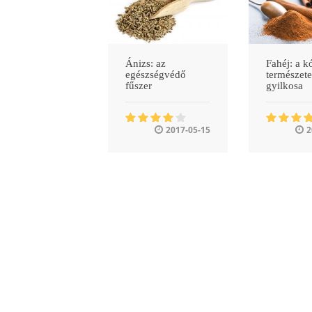
Ánizs: az
Fahéj: a 
egészségvédő
természete
fűszer
gyilkosa
2017-05-15
2