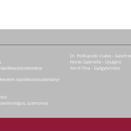
Dr. Podlupszki Csaba - Gasztro
s
Petrás Gabriella - Újságíró
s táplálkozástudományi
Varró Tina - Gyógytornász
okleveles táplálkozástudományi
yász
troenterológus, üzemorvos