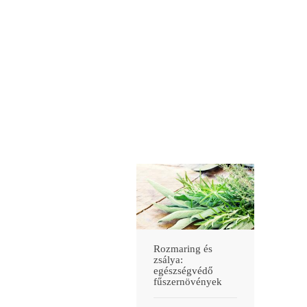
Rozmaring és
zsálya:
egészségvédő
fűszernövények