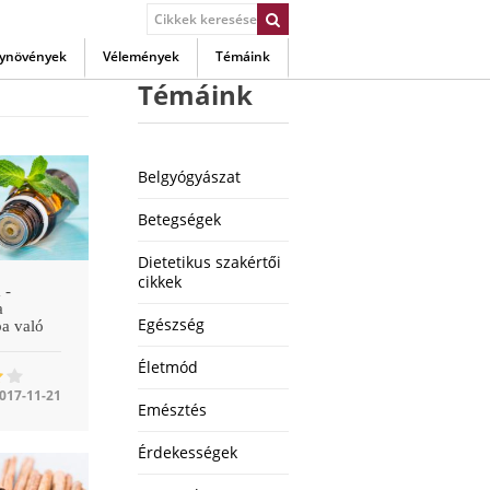
ynövények
Vélemények
Témáink
Témáink
Belgyógyászat
Betegségek
Dietetikus szakértői
cikkek
 -
a
Egészség
a való
Életmód
017-11-21
Emésztés
Érdekességek