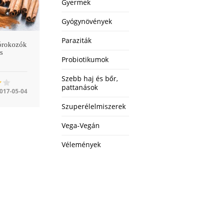
Gyermek
Gyógynövények
Paraziták
kórokozók
s
Probiotikumok
Szebb haj és bőr,
pattanások
017-05-04
Szuperélelmiszerek
Vega-Vegán
Vélemények