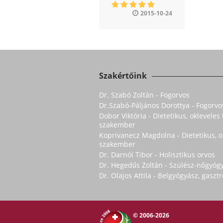
2015-10-24
Szakértőink
Dr. Szabó Zoltán - Fogorvos
Dr.Szabó-Páljános Dorottya - Fogorvo
Dobor Viktória - Dietetikus, oklevele
szakember
Koprivanecz Magdolna - Dietetikus, 
szakember
Dr. Darnói Tibor - Holisztikus orvos
Dr. Hegedűs Zoltán - Szülész-nőgyóg
Dr. Olajos Attila - Belgyógyász, gasz
© 2006-2026