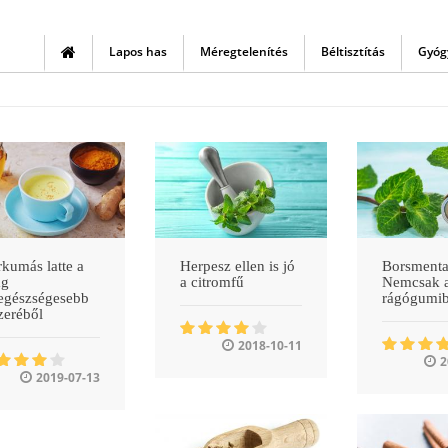
Lapos has
Méregtelenítés
Béltisztítás
Gyóg
kumás latte a
Herpesz ellen is jó
Borsmenta
ág
a citromfű
Nemcsak 
egészségesebb
rágógumib
zeréből
2018-10-11
2
2019-07-13