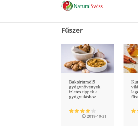
Fűszer
Baktériumölő
Kur
gyógynövények:
vil
ízletes tippek a
leg
gyógyuláshoz
fűs
2019-10-31