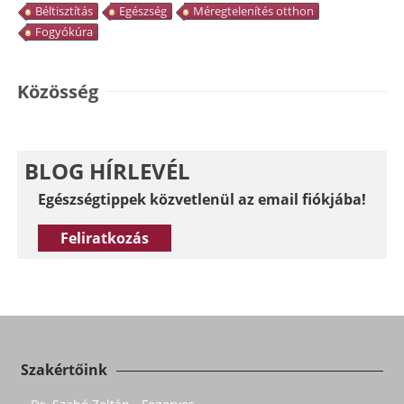
Béltisztítás
Egészség
Méregtelenítés otthon
Fogyókúra
Közösség
BLOG HÍRLEVÉL
Egészségtippek közvetlenül az email fiókjába!
Feliratkozás
Szakértőink