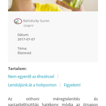
Bahidszky Suren
Újságíró
Dátum:
2017-07-07
Téma:
Életmód
Tartalom:
Nem egyenlő az éhezéssel
Lendüljünk át a holtponton
Figyelem!
Az otthoni méregtelenítés és
vastagbéltisztítás hatékony módja az ötnapos