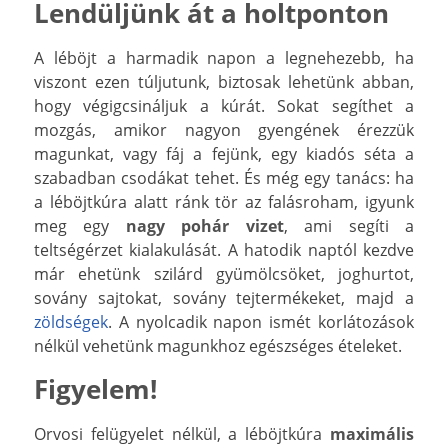
Lendüljünk át a holtponton
A léböjt a harmadik napon a legnehezebb, ha
viszont ezen túljutunk, biztosak lehetünk abban,
hogy végigcsináljuk a kúrát. Sokat segíthet a
mozgás, amikor nagyon gyengének érezzük
magunkat, vagy fáj a fejünk, egy kiadós séta a
szabadban csodákat tehet. És még egy tanács: ha
a léböjtkúra alatt ránk tör az falásroham, igyunk
meg egy
nagy pohár vizet
, ami segíti a
teltségérzet kialakulását. A hatodik naptól kezdve
már ehetünk szilárd gyümölcsöket, joghurtot,
sovány sajtokat, sovány tejtermékeket, majd a
zöldségek
. A nyolcadik napon ismét korlátozások
nélkül vehetünk magunkhoz egészséges ételeket.
Figyelem!
Orvosi felügyelet nélkül, a léböjtkúra
maximális