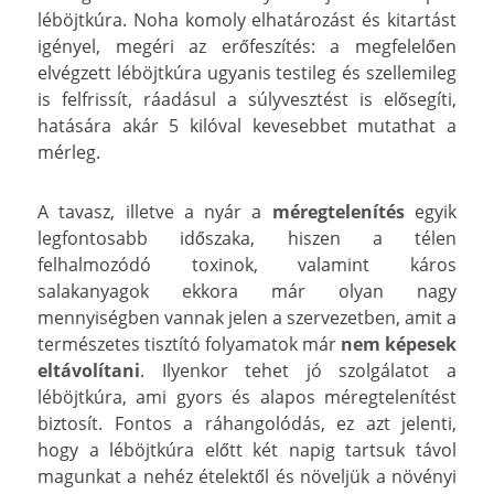
léböjtkúra. Noha komoly elhatározást és kitartást
igényel, megéri az erőfeszítés: a megfelelően
elvégzett léböjtkúra ugyanis testileg és szellemileg
is felfrissít, ráadásul a súlyvesztést is elősegíti,
hatására akár 5 kilóval kevesebbet mutathat a
mérleg.
A tavasz, illetve a nyár a
méregtelenítés
egyik
legfontosabb időszaka, hiszen a télen
felhalmozódó toxinok, valamint káros
salakanyagok ekkora már olyan nagy
mennyiségben vannak jelen a szervezetben, amit a
természetes tisztító folyamatok már
nem képesek
eltávolítani
. Ilyenkor tehet jó szolgálatot a
léböjtkúra, ami gyors és alapos méregtelenítést
biztosít. Fontos a ráhangolódás, ez azt jelenti,
hogy a léböjtkúra előtt két napig tartsuk távol
magunkat a nehéz ételektől és növeljük a növényi