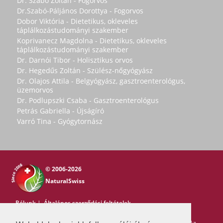
Dr. Szabó Zoltán - Fogorvos
Dr.Szabó-Páljános Dorottya - Fogorvos
Dobor Viktória - Dietetikus, okleveles
táplálkozástudományi szakember
Koprivanecz Magdolna - Dietetikus, okleveles
táplálkozástudományi szakember
Dr. Darnói Tibor - Holisztikus orvos
Dr. Hegedűs Zoltán - Szülész-nőgyógyász
Dr. Olajos Attila - Belgyógyász, gasztroenterológus,
üzemorvos
Dr. Podlupszki Csaba - Gasztroenterológus
Petrás Gabriella - Újságíró
Varró Tina - Gyógytornász
© 2006-2026
NaturalSwiss
Rólunk
|
Általános szerződési feltételek
Copyright © 2006-2026 NaturalSwiss
Minden jog fenntartva. Az