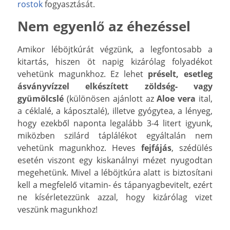
rostok
fogyasztását.
Nem egyenlő az éhezéssel
Amikor léböjtkúrát végzünk, a legfontosabb a
kitartás, hiszen öt napig kizárólag folyadékot
vehetünk magunkhoz. Ez lehet
préselt, esetleg
ásványvízzel elkészített zöldség- vagy
gyümölcslé
(különösen ajánlott az
Aloe vera
ital,
a céklalé, a káposztalé), illetve gyógytea, a lényeg,
hogy ezekből naponta legalább 3-4 litert igyunk,
miközben szilárd táplálékot egyáltalán nem
vehetünk magunkhoz. Heves
fejfájás
, szédülés
esetén viszont egy kiskanálnyi mézet nyugodtan
megehetünk. Mivel a léböjtkúra alatt is biztosítani
kell a megfelelő vitamin- és tápanyagbevitelt, ezért
ne kísérletezzünk azzal, hogy kizárólag vizet
veszünk magunkhoz!