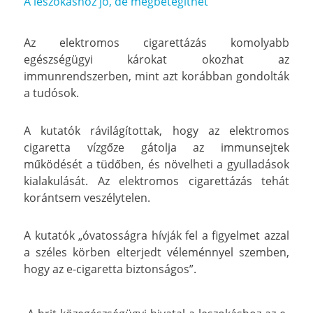
A leszokáshoz jó, de megbetegíthet
Az elektromos cigarettázás komolyabb
egészségügyi károkat okozhat az
immunrendszerben, mint azt korábban gondolták
a tudósok.
A kutatók rávilágítottak, hogy az elektromos
cigaretta vízgőze gátolja az immunsejtek
működését a tüdőben, és növelheti a gyulladások
kialakulását. Az elektromos cigarettázás tehát
korántsem veszélytelen.
A kutatók „óvatosságra hívják fel a figyelmet azzal
a széles körben elterjedt véleménnyel szemben,
hogy az e-cigaretta biztonságos”.