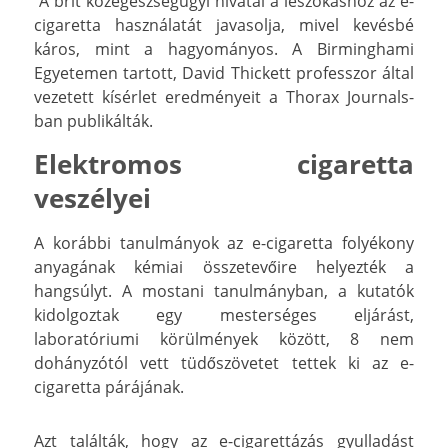
A brit közegészségügyi hivatal a leszokáshoz az e-
cigaretta használatát javasolja, mivel kevésbé
káros, mint a hagyományos. A Birminghami
Egyetemen tartott, David Thickett professzor által
vezetett kísérlet eredményeit a Thorax Journals-
ban publikálták.
Elektromos cigaretta
veszélyei
A korábbi tanulmányok az e-cigaretta folyékony
anyagának kémiai összetevőire helyezték a
hangsúlyt. A mostani tanulmányban, a kutatók
kidolgoztak egy mesterséges eljárást,
laboratóriumi körülmények között, 8 nem
dohányzótól vett tüdőszövetet tettek ki az e-
cigaretta párájának.
Azt találták, hogy az e-cigarettázás gyulladást