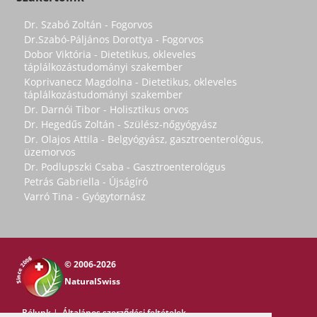
Dr. Szabó Zoltán - Fogorvos
Dr.Szabó-Páljános Dorottya - Fogorvos
Dobor Viktória - Dietetikus, okleveles
táplálkozástudományi szakember
Koprivanecz Magdolna - Dietetikus, okleveles
táplálkozástudományi szakember
Dr. Darnói Tibor - Holisztikus orvos
Dr. Hegedűs Zoltán - Szülész-nőgyógyász
Dr. Olajos Attila - Belgyógyász, gasztroenterológus,
üzemorvos
Dr. Podlupszki Csaba - Gasztroenterológus
Petrás Gabriella - Újságíró
Varró Tina - Gyógytornász
© 2006-2026
NaturalSwiss
Rólunk
|
Általános szerződési feltételek