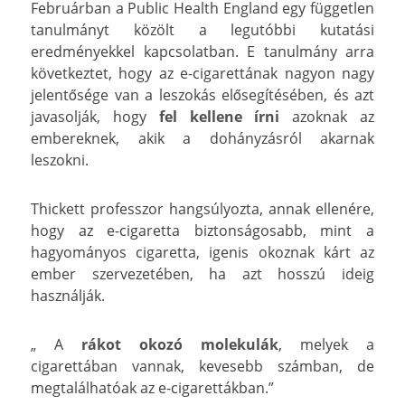
Februárban a Public Health England egy független
tanulmányt közölt a legutóbbi kutatási
eredményekkel kapcsolatban. E tanulmány arra
következtet, hogy az e-cigarettának nagyon nagy
jelentősége van a leszokás elősegítésében, és azt
javasolják, hogy
fel kellene írni
azoknak az
embereknek, akik a dohányzásról akarnak
leszokni.
Thickett professzor hangsúlyozta, annak ellenére,
hogy az e-cigaretta biztonságosabb, mint a
hagyományos cigaretta, igenis okoznak kárt az
ember szervezetében, ha azt hosszú ideig
használják.
„ A
rákot okozó molekulák
, melyek a
cigarettában vannak, kevesebb számban, de
megtalálhatóak az e-cigarettákban.”