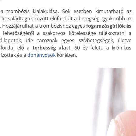
a trombózis kialakulása. Sok esetben kimutatható az
i családtagok között előfordult a betegség, gyakoribb az
l. Hozzájárulhat a trombózishoz egyes
fogamzásgátlók és
 lehetőségéről a szakorvos kötelessége tájékoztatni a
állapotok, ide taroznak egyes szívbetegségek, illetve
fordul elő a
terhesség alatt
, 60 év felett, a krónikus
ízottak és a
dohányosok
körében.