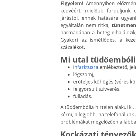
Figyelem!
Amennyiben előzménye
kedvéért, mielőbb forduljunk 
járástól, ennek hatására ugyan
egyáltalán nem ritka,
tünetmen
harmadában a beteg elhalálozik
Gyakori az ismétlődés, a keze
százalékot.
Mi utal tüdőembóli
infarktusra
emlékeztető, jel
légszomj,
erőteljes köhögés (véres kö
felgyorsult szívverés,
fulladás.
A tüdőembólia hirtelen alakul ki, 
kérni, a legjobb, ha telefonálunk
problémákat megelőzően a lábban
Kockázati tényező