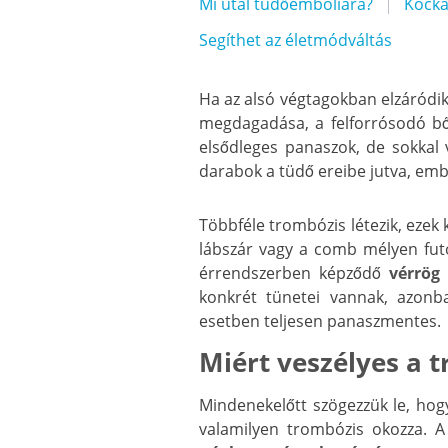
Mi utal tüdőembóliára?
Kocká
Segíthet az életmódváltás
Ha az alsó végtagokban elzáródik 
megdagadása, a felforrósodó bőr,
elsődleges panaszok, de sokkal 
darabok a tüdő ereibe jutva, em
Többféle trombózis létezik, ezek
lábszár vagy a comb mélyen futó 
érrendszerben képződő
vérrög 
konkrét tünetei vannak, azon
esetben teljesen panaszmentes.
Miért veszélyes a 
Mindenekelőtt szögezzük le, hogy
valamilyen trombózis okozza. 