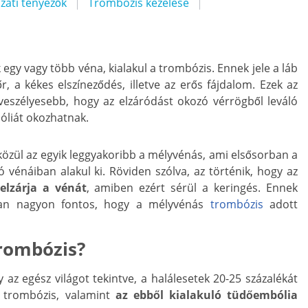
zati tényezők
Trombózis kezelése
egy vagy több véna, kialakul a trombózis. Ennek jele a láb
 a kékes elszíneződés, illetve az erős fájdalom. Ezek az
veszélyesebb, hogy az elzáródást okozó vérrögből leváló
bóliát okozhatnak.
 közül az egyik leggyakoribb a mélyvénás, ami elsősorban a
vénáiban alakul ki. Röviden szólva, az történik, hogy az
elzárja a vénát
, amiben ezért sérül a keringés. Ennek
ban nagyon fontos, hogy a mélyvénás
trombózis
adott
trombózis?
 az egész világot tekintve, a halálesetek 20-25 százalékát
A trombózis, valamint
az ebből kialakuló tüdőembólia