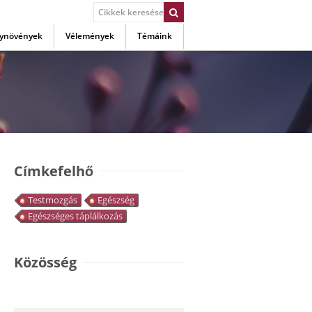
ynövények
Vélemények
Témáink
Címkefelhő
Testmozgás
Egészség
Egészséges táplálkozás
Közösség