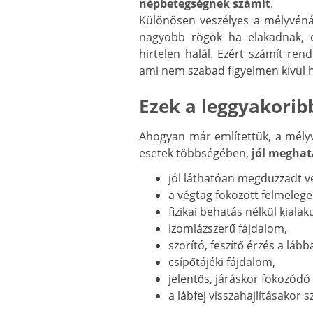
népbetegségnek számít
.
Különösen veszélyes a mélyvénás
nagyobb rögök ha elakadnak, e
hirtelen halál. Ezért számít ren
ami nem szabad figyelmen kívül 
Ezek a leggyakorib
Ahogyan már említettük, a mélyv
esetek többségében,
jól meghat
jól láthatóan megduzzadt v
a végtag fokozott felmeleg
fizikai behatás nélkül kiala
izomlázszerű fájdalom,
szorító, feszítő érzés a lább
csípőtájéki fájdalom,
jelentős, járáskor fokozódó
a lábfej visszahajlításakor 