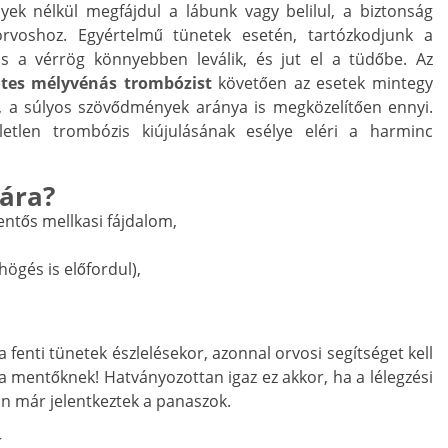
k nélkül megfájdul a lábunk vagy belilul, a biztonság
orvoshoz. Egyértelmű tünetek esetén, tartózkodjunk a
is a vérrög könnyebben leválik, és jut el a tüdőbe. Az
tes mélyvénás trombózist
követően az esetek mintegy
, a súlyos szövődmények aránya is megközelítően ennyi.
letlen trombózis kiújulásának esélye eléri a harminc
ára?
entős mellkasi fájdalom,
högés is előfordul),
a fenti tünetek észlelésekor, azonnal orvosi segítséget kell
 a mentőknek! Hatványozottan igaz ez akkor, ha a lélegzési
 már jelentkeztek a panaszok.
k