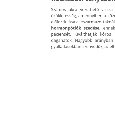
Számos okra vezethető vissza 
örökletesség, amennyiben a közel
előfordulása a leszármazottakná
hormonpótlók szedése
, ennek
páciensét. Kiválthatják kóros 
daganatok. Nagyobb arányban 
gyulladásokban szenvedők, az elh