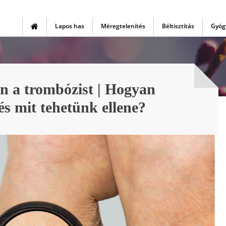
Lapos has
Méregtelenítés
Béltisztítás
Gyóg
 a trombózist | Hogyan
és mit tehetünk ellene?