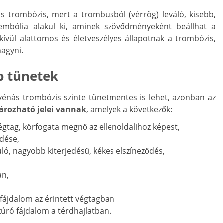
 trombózis, mert a trombusból (vérrög) leváló, kisebb,
mbólia alakul ki, aminek szövődményeként beállhat a
dkívül alattomos és életveszélyes állapotnak a trombózis,
hagyni.
b tünetek
énás trombózis szinte tünetmentes is lehet, azonban az
ározható jelei vannak
, amelyek a következők:
égtag, körfogata megnő az ellenoldalihoz képest,
edése,
kuló, nagyobb kiterjedésű, kékes elszíneződés,
an,
 fájdalom az érintett végtagban
szúró fájdalom a térdhajlatban.