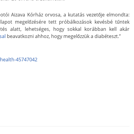
tói Aizava Kórház orvosa, a kutatás vezetője elmondta:
állapot megelőzésére tett próbálkozások kevésbé tűntek
tés alatt, lehetséges, hogy sokkal korábban kell akár
sal
beavatkozni ahhoz, hogy megelőzzük a diabéteszt.”
health-45747042