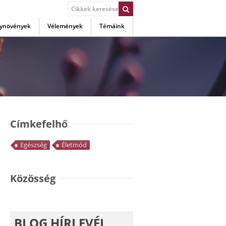
ynövények
Vélemények
Témáink
Címkefelhő
Egészség
Életmód
Közösség
BLOG HÍRLEVÉL