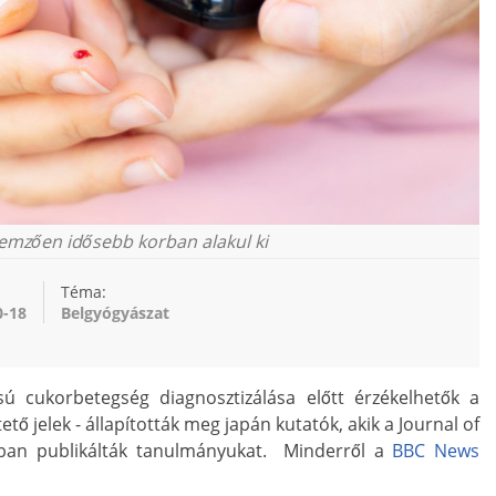
lemzően idősebb korban alakul ki
Téma:
0-18
Belgyógyászat
sú cukorbetegség diagnosztizálása előtt érzékelhetők a
tő jelek - állapították meg japán kutatók, akik a Journal of
pban publikálták tanulmányukat. Minderről a
BBC News