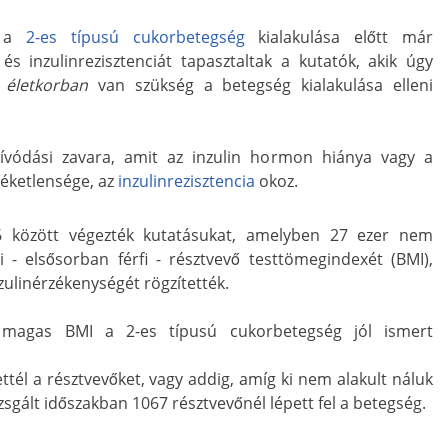
l a
2-es típusú cukorbetegség
kialakulása előtt már
s inzulinrezisztenciát tapasztaltak a kutatók, akik úgy
b életkorban
van szükség a betegség kialakulása elleni
zívódási zavara, amit az inzulin hormon hiánya vagy a
zéketlensége, az
inzulinrezisztencia
okoz.
 között végezték kutatásukat, amelyben 27 ezer nem
 - elsősorban férfi - résztvevő testtömegindexét (BMI),
zulinérzékenységét rögzítették.
ző magas BMI a 2-es típusú cukorbetegség jól ismert
ttél a résztvevőket, vagy addig, amíg ki nem alakult náluk
zsgált időszakban 1067 résztvevőnél lépett fel a betegség.