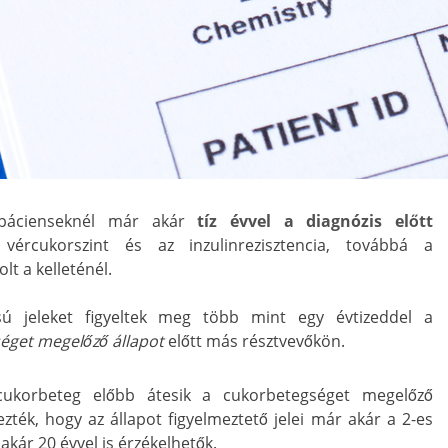
 pácienseknél már akár
tíz évvel a diagnózis előtt
ércukorszint és az inzulinrezisztencia, továbbá a
t a kelleténél.
sú jeleket figyeltek meg több mint egy évtizeddel a
éget megelőző állapot
előtt más résztvevőkön.
cukorbeteg előbb átesik a cukorbetegséget megelőző
zték, hogy az állapot figyelmeztető jelei már akár a 2-es
akár 20 évvel is érzékelhetők.