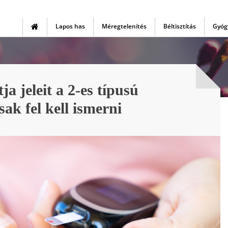
Lapos has
Méregtelenítés
Béltisztítás
Gyóg
 jeleit a 2-es típusú
ak fel kell ismerni