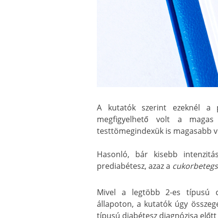
A kutatók szerint ezeknél a
megfigyelhető volt a magas v
testtömegindexük is magasabb vol
Hasonló, bár kisebb intenzitá
prediabétesz, azaz a
cukorbetegs
Mivel a legtöbb 2-es típusú 
állapoton, a kutatók úgy összege
típusú diabétesz diagnózisa előtt 