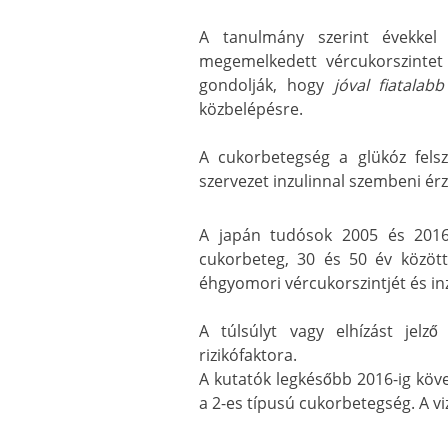
A tanulmány szerint évekke
megemelkedett vércukorszintet é
gondolják, hogy
jóval fiatalab
közbelépésre.
A cukorbetegség a glükóz fels
szervezet inzulinnal szembeni ér
A japán tudósok 2005 és 2016
cukorbeteg, 30 és 50 év közötti
éhgyomori vércukorszintjét és in
A túlsúlyt vagy elhízást jel
rizikófaktora.
A kutatók legkésőbb 2016-ig köve
a 2-es típusú cukorbetegség. A vi