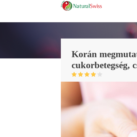
Korán megmutatja
cukorbetegség, cs