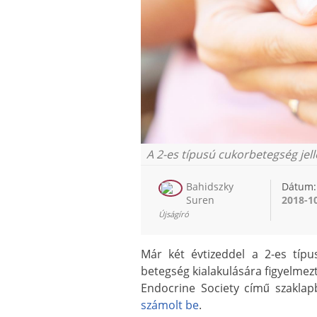
A 2-es típusú cukorbetegség jel
Bahidszky
Dátum:
Suren
2018-1
Újságíró
Már két évtizeddel a 2-es típu
betegség kialakulására figyelmezte
Endocrine Society című szakla
számolt be
.