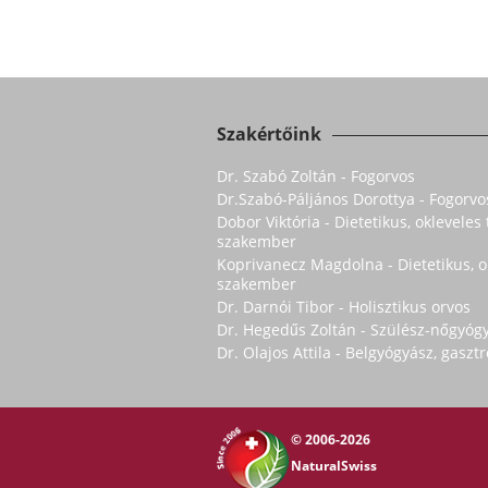
Szakértőink
Dr. Szabó Zoltán - Fogorvos
Dr.Szabó-Páljános Dorottya - Fogorvo
Dobor Viktória - Dietetikus, oklevele
szakember
Koprivanecz Magdolna - Dietetikus, 
szakember
Dr. Darnói Tibor - Holisztikus orvos
Dr. Hegedűs Zoltán - Szülész-nőgyóg
Dr. Olajos Attila - Belgyógyász, gasz
© 2006-2026
NaturalSwiss