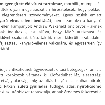
m gyengített élő vírust tartalmaz
, morbilli-, mumps-, és
edtek olyan megalapozatlan híresztelések, hogy például
 idegrendszeri szövődményeket. Egyes szülők emiatt
ró vírus elleni beoltását
, nem számolva a kanyaró
 ellen kampányolt Andrew Wakefield brit orvos - akinek
mak indultak -, azt állítva, hogy MMR autizmust és
dővel csalónak kiáltották ki, mert kiderült, szabadalmi
fejlesztésű kanyaró-ellenes vakcinára, és egyszerűen így
iától.
is jelentkezhetnek úgynevezett oltási betegségek, amit a
ett kórokozók váltanak ki. Előfordulhat láz, elesettség,
, étvágytalanság, míg az oltás helyén kialakulhat bőrpír,
i. Ritkán
ízületi gyulladás
, tüdőgyulladás,
nyirokcsomó
aki az utóbbiakat tapasztalja, annak érdemes felkeresni a