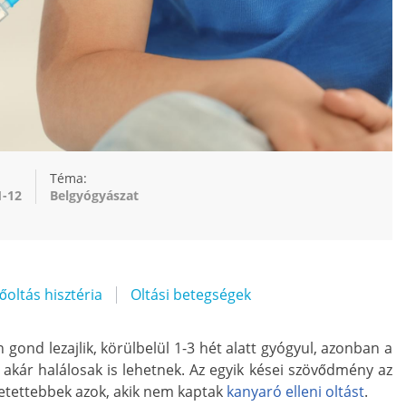
Téma:
1-12
Belgyógyászat
őoltás hisztéria
Oltási betegségek
gond lezajlik, körülbelül 1-3 hét alatt gyógyul, azonban a
akár halálosak is lehetnek. Az egyik kései szövődmény az
tetettebbek azok, akik nem kaptak
kanyaró elleni oltást
.