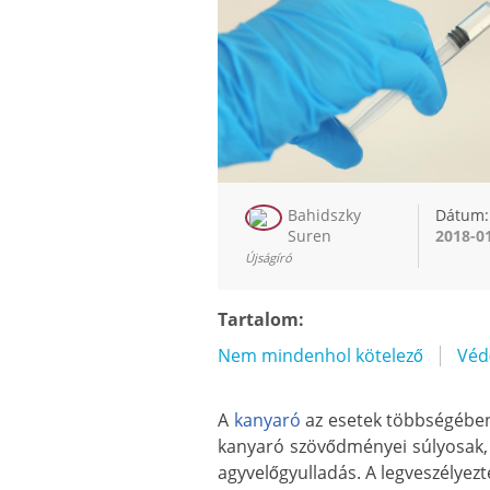
Bahidszky
Dátum:
Suren
2018-0
Újságíró
Tartalom:
Nem mindenhol kötelező
Véd
A
kanyaró
az esetek többségében 
kanyaró szövődményei súlyosak, 
agyvelőgyulladás. A legveszélyez