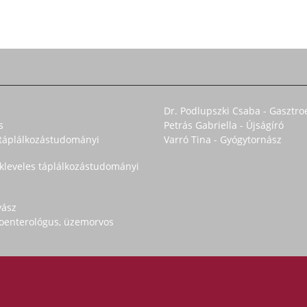
Dr. Podlupszki Csaba - Gasztro
s
Petrás Gabriella - Újságíró
s táplálkozástudományi
Varró Tina - Gyógytornász
okleveles táplálkozástudományi
yász
troenterológus, üzemorvos