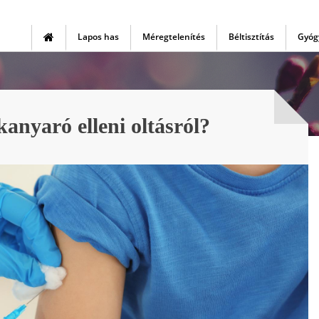
Lapos has
Méregtelenítés
Béltisztítás
Gyóg
kanyaró elleni oltásról?