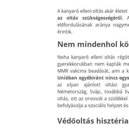
A kanyaró elleni oltás akár élete
az oltás szükségességéről
. 
előfordulásának aránya nagymé
érintik.
Nem mindenhol kö
Noha kanyaró elleni oltás régót
gyerekkorukban nem kapták meg
MMR vakcina beadását, ami a 
Unióban egyébiránt nincs egys
az olyan ajánlott oltási gya
Németország, Svájc, továbbá Sv
oltás, ott az orvosok a szülőkke
befolyásolja a szociális helyzet és
Védőoltás hisztéria