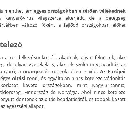
t is menthet, ám
egyes országokban eltérően vélekednek
A kanyaróvírus világszerte elterjedt, de a betegség
rtékben változó, főként a fejlődő országokban élőket
telező
a a rendelkezésünkre áll, akadnak, olyan felnőttek, akik
, de olyan gyerekek is, akiknek szülei megtagadták az
kanyaró, a
mumpsz
és rubeola ellen is véd
. Az Európai
éges oltási rend,
és egyáltalán nincs kötelező védőoltás
korlatot követő országokban, mint Nagy-Britannia,
édország, Finnország és Norvégia. Ahol nincs kötelező
l együtt döntenek az oltás beadatásától, ez többek között
 az egészségi állapot.