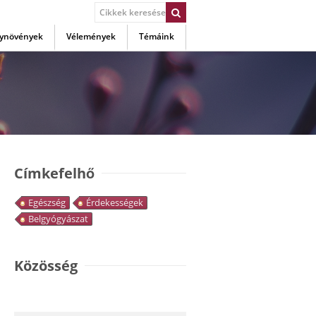
ynövények
Vélemények
Témáink
Címkefelhő
Egészség
Érdekességek
Belgyógyászat
Közösség