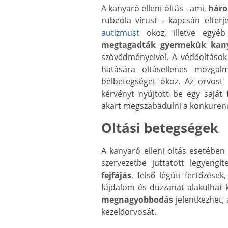
A kanyaró elleni oltás - ami,
háro
rubeola vírust - kapcsán elterj
autizmust
okoz, illetve egyéb
megtagadták gyermekük kanya
szövődményeivel. A védőoltások
hatására oltásellenes mozgal
bélbetegséget okoz. Az orvost i
kérvényt nyújtott be egy saját 
akart megszabadulni a konkurenc
Oltási betegségek
A kanyaró elleni oltás esetében 
szervezetbe juttatott legyengít
fejfájás
, felső légúti fertőzések
fájdalom és duzzanat alakulhat k
megnagyobbodás
jelentkezhet, 
kezelőorvosát.