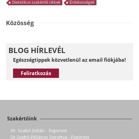
Dietetikus szakértői cikkek
Érdekességek
Közösség
BLOG HÍRLEVÉL
Egészségtippek közvetlenül az email fiókjába!
Feliratkozás
Szakértőink
Dr. Szabó Zoltán - Fogorvos
Dr.Szabó-Páljános Dorottya - Fogorvos