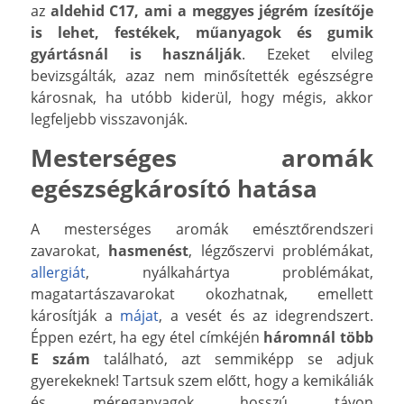
az
aldehid C17, ami a meggyes jégrém ízesítője
is lehet, festékek, műanyagok és gumik
gyártásnál is használják
. Ezeket elvileg
bevizsgálták, azaz nem minősítették egészségre
károsnak, ha utóbb kiderül, hogy mégis, akkor
legfeljebb visszavonják.
Mesterséges aromák
egészségkárosító hatása
A mesterséges aromák emésztőrendszeri
zavarokat,
hasmenést
, légzőszervi problémákat,
allergiát
, nyálkahártya problémákat,
magatartászavarokat okozhatnak, emellett
károsítják a
májat
, a vesét és az idegrendszert.
Éppen ezért, ha egy étel címkéjén
háromnál több
E szám
található, azt semmiképp se adjuk
gyerekeknek! Tartsuk szem előtt, hogy a kemikáliák
és méreganyagok hosszú távon