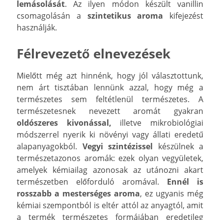
lemásolását
. Az ilyen módon készült vanillin
csomagolásán a
szintetikus aroma
kifejezést
használják.
Félrevezető elnevezések
Mielőtt még azt hinnénk, hogy jól választottunk,
nem árt tisztában lennünk azzal, hogy még a
természetes sem feltétlenül természetes. A
természetesnek nevezett aromát gyakran
oldószeres kivonással,
illetve mikrobiológiai
módszerrel nyerik ki növényi vagy állati eredetű
alapanyagokból.
Vegyi szintézissel
készülnek a
természetazonos aromák: ezek olyan vegyületek,
amelyek kémiailag azonosak az utánozni akart
természetben előforduló aromával.
Ennél is
rosszabb a mesterséges aroma
, ez ugyanis még
kémiai szempontból is eltér attól az anyagtól, amit
a termék természetes formájában eredetileg