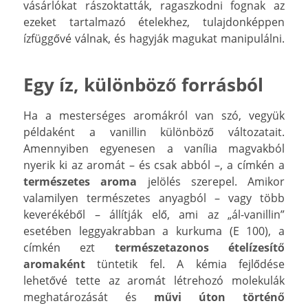
vásárlókat rászoktatták, ragaszkodni fognak az
ezeket tartalmazó ételekhez, tulajdonképpen
ízfüggővé válnak, és hagyják magukat manipulálni.
Egy íz, különböző forrásból
Ha a mesterséges aromákról van szó, vegyük
példaként a vanillin különböző változatait.
Amennyiben egyenesen a vanília magvakból
nyerik ki az aromát – és csak abból –, a címkén a
természetes aroma
jelölés szerepel. Amikor
valamilyen természetes anyagból – vagy több
keverékéből – állítják elő, ami az „ál-vanillin”
esetében leggyakrabban a kurkuma (E 100), a
címkén ezt
természetazonos ételízesítő
aromaként
tüntetik fel. A kémia fejlődése
lehetővé tette az aromát létrehozó molekulák
meghatározását és
művi úton történő