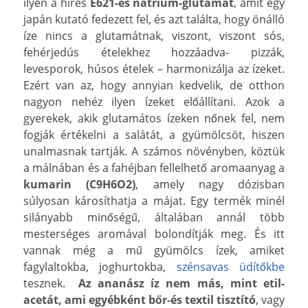
ilyen a híres
E621-es nátrium-glutamát
, amit egy
japán kutató fedezett fel, és azt találta, hogy önálló
íze nincs a glutamátnak, viszont, viszont sós,
fehérjedús ételekhez hozzáadva- pizzák,
levesporok, húsos ételek – harmonizálja az ízeket.
Ezért van az, hogy annyian kedvelik, de otthon
nagyon nehéz ilyen ízeket előállítani. Azok a
gyerekek, akik glutamátos ízeken nőnek fel, nem
fogják értékelni a salátát, a gyümölcsöt, hiszen
unalmasnak tartják. A számos növényben, köztük
a málnában és a fahéjban fellelhető aromaanyag a
kumarin (C9H6O2)
, amely nagy dózisban
súlyosan károsíthatja a májat. Egy termék minél
silányabb minőségű, általában annál több
mesterséges aromával bolondítják meg. És itt
vannak még a mű gyümölcs ízek, amiket
fagylaltokba, joghurtokba,
szénsavas üdítőkbe
tesznek.
Az ananász íz nem más,
mint etil-
acetát, ami egyébként bőr-és textil tisztító
, vagy