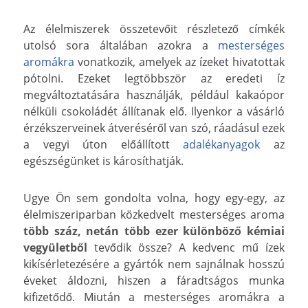
Az élelmiszerek összetevőit részletező címkék
utolsó sora általában azokra a
mesterséges
aromákra
vonatkozik, amelyek az ízeket hivatottak
pótolni. Ezeket legtöbbször az eredeti íz
megváltoztatására használják, például kakaópor
nélküli csokoládét állítanak elő. Ilyenkor a vásárló
érzékszerveinek átveréséről van szó, ráadásul ezek
a vegyi úton előállított
adalékanyagok
az
egészségünket is károsíthatják.
Ugye Ön sem gondolta volna, hogy egy-egy, az
élelmiszeriparban közkedvelt mesterséges aroma
több száz, netán több ezer különböző kémiai
vegyületből
tevődik össze? A kedvenc mű ízek
kikísérletezésére a gyártók nem sajnálnak hosszú
éveket áldozni, hiszen a fáradtságos munka
kifizetődő. Miután a mesterséges aromákra a