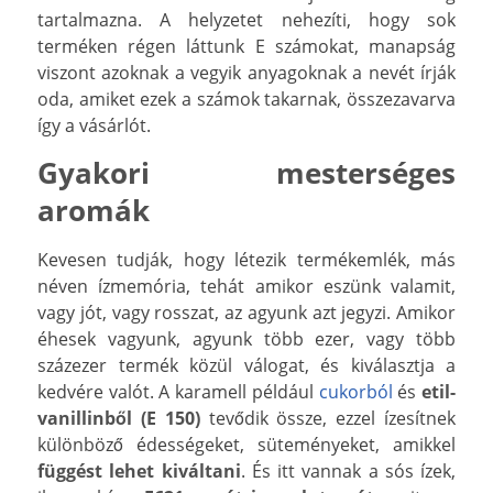
tartalmazna. A helyzetet nehezíti, hogy sok
terméken régen láttunk E számokat, manapság
viszont azoknak a vegyik anyagoknak a nevét írják
oda, amiket ezek a számok takarnak, összezavarva
így a vásárlót.
Gyakori mesterséges
aromák
Kevesen tudják, hogy létezik termékemlék, más
néven ízmemória, tehát amikor eszünk valamit,
vagy jót, vagy rosszat, az agyunk azt jegyzi. Amikor
éhesek vagyunk, agyunk több ezer, vagy több
százezer termék közül válogat, és kiválasztja a
kedvére valót. A karamell például
cukorból
és
etil-
vanillinből (E 150)
tevődik össze, ezzel ízesítnek
különböző édességeket, süteményeket, amikkel
függést lehet kiváltani
. És itt vannak a sós ízek,