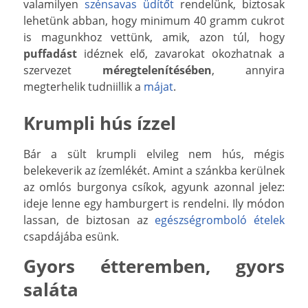
valamilyen
szénsavas üdítőt
rendelünk, biztosak
lehetünk abban, hogy minimum 40 gramm cukrot
is magunkhoz vettünk, amik, azon túl, hogy
puffadást
idéznek elő, zavarokat okozhatnak a
szervezet
méregtelenítésében
, annyira
megterhelik tudniillik a
májat
.
Krumpli hús ízzel
Bár a sült krumpli elvileg nem hús, mégis
belekeverik az ízemlékét. Amint a szánkba kerülnek
az omlós burgonya csíkok, agyunk azonnal jelez:
ideje lenne egy hamburgert is rendelni. Ily módon
lassan, de biztosan az
egészségromboló ételek
csapdájába esünk.
Gyors étteremben, gyors
saláta