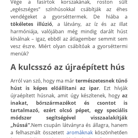
Vége a fasírtok korszakának, roston sült
„egészséges” színhúsokkal csábítják az éhes
vendégeket a gyorséttermek. De hiába a
tökéletes illúzió
, a látvány, az íz és az illat
harmóniája, valójában még mindig darált húst
kínálnak – igaz, ebből az átlagember semmit sem
vesz észre. Miért olyan csábítóak a gyorséttermi
menük?
A kulcsszó az újraépített hús
Arról van szó, hogy ma már
természetesnek tűnő
húst is képes előállítani az ipar
. Ezt hívják
újraépített húsnak, amit úgy készítenek, hogy
az
inakat, bőrszármazékot és csontot is
tartalmazó, ezért olcsó pépet, egy speciális
módszer segítségével visszaalakítják
„hússá”
.Nem csupán látványra és állagra, hanem
a felhasznált összetett
aromáknak
köszönhetően