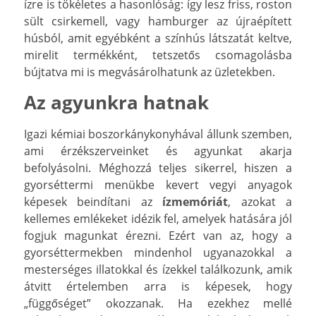
ízre is tökéletes a hasonlóság: így lesz friss, roston
sült csirkemell, vagy hamburger az újraépített
húsból, amit egyébként a színhús látszatát keltve,
mirelit termékként, tetszetős csomagolásba
bújtatva mi is megvásárolhatunk az üzletekben.
Az agyunkra hatnak
Igazi kémiai boszorkánykonyhával állunk szemben,
ami érzékszerveinket és agyunkat akarja
befolyásolni. Méghozzá teljes sikerrel, hiszen a
gyorséttermi menükbe kevert vegyi anyagok
képesek beindítani az
ízmemóriát
, azokat a
kellemes emlékeket idézik fel, amelyek hatására jól
fogjuk magunkat érezni. Ezért van az, hogy a
gyorséttermekben mindenhol ugyanazokkal a
mesterséges illatokkal és ízekkel találkozunk, amik
átvitt értelemben arra is képesek, hogy
„függőséget” okozzanak. Ha ezekhez mellé