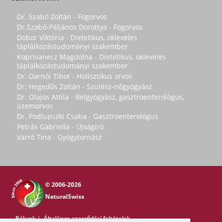
Dr. Szabó Zoltán - Fogorvos
Dr.Szabó-Páljános Dorottya - Fogorvos
Dobor Viktória - Dietetikus, okleveles
táplálkozástudományi szakember
Koprivanecz Magdolna - Dietetikus, okleveles
táplálkozástudományi szakember
Dr. Darnói Tibor - Holisztikus orvos
Dr. Hegedűs Zoltán - Szülész-nőgyógyász
Dr. Olajos Attila - Belgyógyász, gasztroenterológus,
üzemorvos
Dr. Podlupszki Csaba - Gasztroenterológus
Petrás Gabriella - Újságíró
Varró Tina - Gyógytornász
© 2006-2026
NaturalSwiss
Rólunk
|
Általános szerződési feltételek