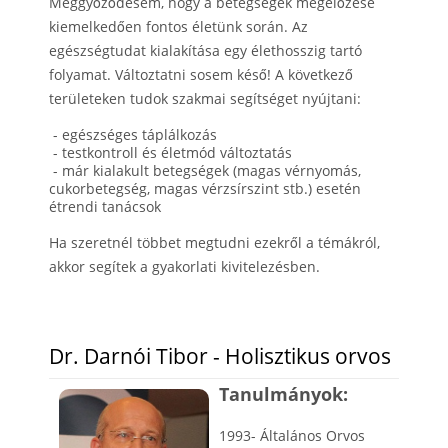
Meggyőződésem, hogy a betegségek megelőzése
kiemelkedően fontos életünk során. Az
egészségtudat kialakítása egy élethosszig tartó
folyamat. Változtatni sosem késő! A következő
területeken tudok szakmai segítséget nyújtani:
- egészséges táplálkozás
- testkontroll és életmód változtatás
- már kialakult betegségek (magas vérnyomás,
cukorbetegség, magas vérzsírszint stb.) esetén
étrendi tanácsok
Ha szeretnél többet megtudni ezekről a témákról,
akkor segítek a gyakorlati kivitelezésben.
Dr. Darnói Tibor - Holisztikus orvos
Tanulmányok:
1993- Általános Orvos