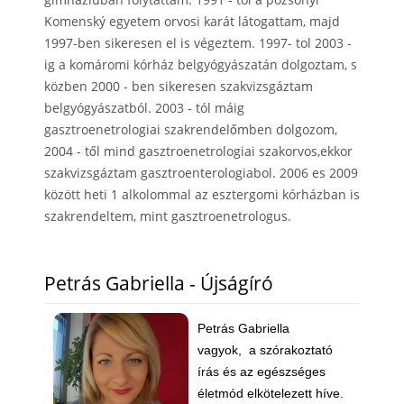
Komenský egyetem orvosi karát látogattam, majd
1997-ben sikeresen el is végeztem. 1997- tol 2003 -
ig a komáromi kórház belgyógyászatán dolgoztam, s
közben 2000 - ben sikeresen szakvizsgáztam
belgyógyászatból. 2003 - tól máig
gasztroenetrologiai szakrendelőmben dolgozom,
2004 - től mind gasztroenetrologiai szakorvos,ekkor
szakvizsgáztam gasztroenterologiabol. 2006 es 2009
között heti 1 alkolommal az esztergomi kórházban is
szakrendeltem, mint gasztroenetrologus.
Petrás Gabriella - Újságíró
Petrás Gabriella
vagyok, a szórakoztató
írás és az egészséges
életmód elkötelezett híve.