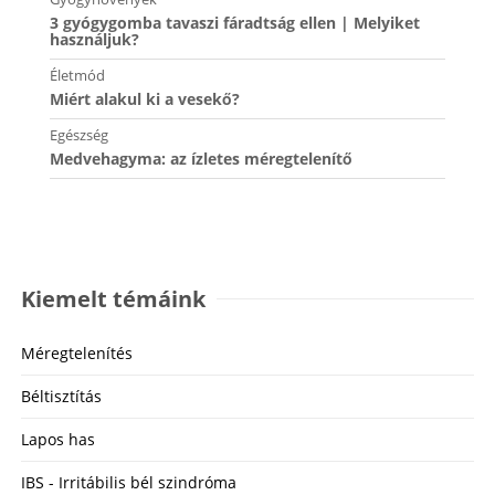
3 gyógygomba tavaszi fáradtság ellen | Melyiket
használjuk?
Életmód
Miért alakul ki a vesekő?
Egészség
Medvehagyma: az ízletes méregtelenítő
Kiemelt témáink
Méregtelenítés
Béltisztítás
Lapos has
IBS - Irritábilis bél szindróma