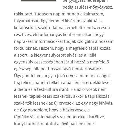
belgyógyász, édesapám
pedig szülész-nőgyógyász,
rákkutató. Tudásom nap mint nap alkalmazom,
folyamatosan figyelemmel kísérem az aktuális
kutatásokat, szakirodalmat, emellett rendszeresen
részt veszek tudományos konferenciákon, hogy
naprakész információkkal tudjak szolgálni a hozzám
fordulóknak. Hiszem, hogy a megfelelő táplálkozás,
a sport, a kiegyensúlyozott alvás, és a lelki
egyensúly összességében járul hozzá a megfelelő
egészségi állapot hosszú távú fenntartásához.
Úgy gondolom, hogy a jövő orvosa nem orvosságot
fog felírni, hanem felkelti a páciensei érdeklődését
a diéta és a testkultúra iránt. Ha az orvosok nem
lesznek táplálkozási szakértők, akkor a táplálkozási
szakértők lesznek az új orvosok. Ez egy nagy kihívás,
de úgy gondolom, hogy a háziorvosok, a
táplálkozástudományi szakemberekkel karöltve,
irányt tudnak mutatni a jövő pácienseinek.