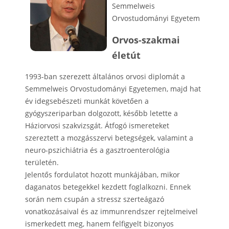
Semmelweis
Orvostudományi Egyetem
Orvos-szakmai
életút
1993-ban szerezett általános orvosi diplomát a
Semmelweis Orvostudományi Egyetemen, majd hat
év idegsebészeti munkát követően a
gyógyszeriparban dolgozott, később letette a
Háziorvosi szakvizsgát. Átfogó ismereteket
szereztett a mozgásszervi betegségek, valamint a
neuro-pszichiátria és a gasztroenterológia
területén.
Jelentős fordulatot hozott munkájában, mikor
daganatos betegekkel kezdett foglalkozni. Ennek
során nem csupán a stressz szerteágazó
vonatkozásaival és az immunrendszer rejtelmeivel
ismerkedett meg, hanem felfigyelt bizonyos