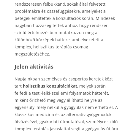
rendszeresen felbukkanó, sokak által felvetett
problémákra és összefüggésekre, amelyeket a
betegek említettek a konzultációk során. Mindezek
nagyban hozzásegítették ahhoz, hogy rendszer-
szintű értelmezésben mutatkozzon meg a
különböző kórképek háttere, ami elvezetett a
komplex, holisztikus terápiás csomag
megszületéséhez.
Jelen aktivitás
Napjainkban személyes és csoportos keretek közt
tart
holisztikus konzultációkat
, melyek során
felfedi a testi-lelki-szellemi folyamatok hátterét,
miként őrizhető meg vagy állítható helyre az
egyensúly, mely nélkül a gyógyulás nem érhető el. A
klasszikus medicina és az alternatív gyógymódok
ötvözésével, gyakorlati útmutatóval, személyre szóló
komplex terápiás javaslattal segít a gyógyulás útjára