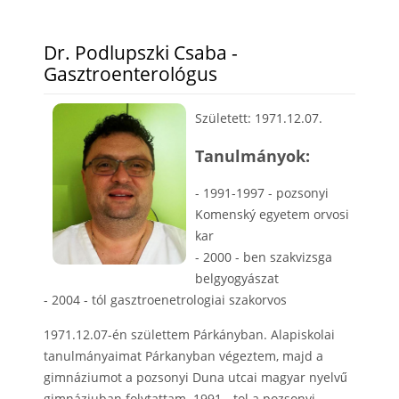
Dr. Podlupszki Csaba -
Gasztroenterológus
Született: 1971.12.07.
Tanulmányok:
- 1991-1997 - pozsonyi
Komenský egyetem orvosi
kar
- 2000 - ben szakvizsga
belgyogyászat
- 2004 - tól gasztroenetrologiai szakorvos
1971.12.07-én születtem Párkányban. Alapiskolai
tanulmányaimat Párkanyban végeztem, majd a
gimnáziumot a pozsonyi Duna utcai magyar nyelvű
gimnáziuban folytattam. 1991 - tol a pozsonyi