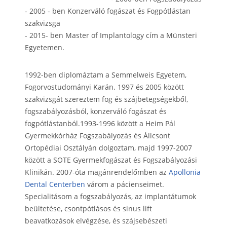
- 2005 - ben Konzerváló fogászat és Fogpótlástan
szakvizsga
- 2015- ben Master of Implantology cím a Münsteri
Egyetemen.
1992-ben diplomáztam a Semmelweis Egyetem,
Fogorvostudományi Karán. 1997 és 2005 között
szakvizsgát szereztem fog és szájbetegségekből,
fogszabályozásból, konzerváló fogászat és
fogpótlástanból.1993-1996 között a Heim Pál
Gyermekkórház Fogszabályozás és Állcsont
Ortopédiai Osztályán dolgoztam, majd 1997-2007
között a SOTE Gyermekfogászat és Fogszabályozási
Klinikán. 2007-óta magánrendelőmben az
Apollonia
Dental Centerben
várom a pácienseimet.
Specialitásom a fogszabályozás, az implantátumok
beültetése, csontpótlásos és sinus lift
beavatkozások elvégzése, és szájsebészeti