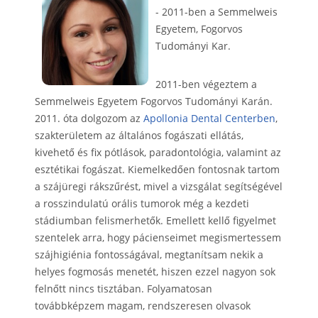
- 2011-ben a Semmelweis
Egyetem, Fogorvos
Tudományi Kar.
2011-ben végeztem a
Semmelweis Egyetem Fogorvos Tudományi Karán.
2011. óta dolgozom az
Apollonia Dental Centerben
,
szakterületem az általános fogászati ellátás,
kivehető és fix pótlások, paradontológia, valamint az
esztétikai fogászat. Kiemelkedően fontosnak tartom
a szájüregi rákszűrést, mivel a vizsgálat segítségével
a rosszindulatú orális tumorok még a kezdeti
stádiumban felismerhetők. Emellett kellő figyelmet
szentelek arra, hogy pácienseimet megismertessem
szájhigiénia fontosságával, megtanítsam nekik a
helyes fogmosás menetét, hiszen ezzel nagyon sok
felnőtt nincs tisztában. Folyamatosan
továbbképzem magam, rendszeresen olvasok