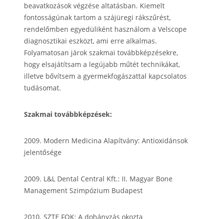
beavatkozások végzése altatásban. Kiemelt
fontosságúnak tartom a szájüregi rákszűrést,
rendelőmben egyedüliként használom a Velscope
diagnosztikai eszközt, ami erre alkalmas.
Folyamatosan járok szakmai továbbképzésekre,
hogy elsajátítsam a legújabb műtét technikákat,
illetve bővítsem a gyermekfogászattal kapcsolatos
tudásomat.
Szakmai továbbképzések:
2009. Modern Medicina Alapítvány: Antioxidánsok
jelentősége
2009. L&L Dental Central Kft.: II. Magyar Bone
Management Szimpózium Budapest
2010. SZTE FOK: A dohányzás okozta