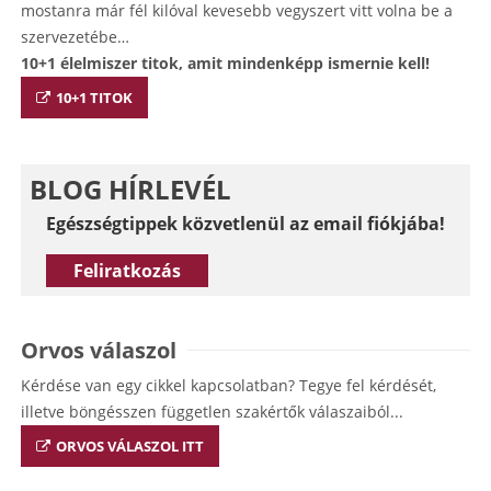
mostanra már fél kilóval kevesebb vegyszert vitt volna be a
szervezetébe…
10+1 élelmiszer titok, amit mindenképp ismernie kell!
10+1 TITOK
BLOG HÍRLEVÉL
Egészségtippek közvetlenül az email fiókjába!
Feliratkozás
Orvos válaszol
Kérdése van egy cikkel kapcsolatban? Tegye fel kérdését,
illetve böngésszen független szakértők válaszaiból...
ORVOS VÁLASZOL ITT