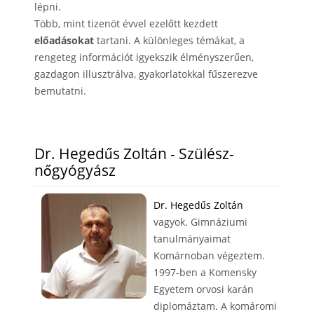
lépni.
Több, mint tizenöt évvel ezelőtt kezdett
előadásokat
tartani. A különleges témákat, a
rengeteg információt igyekszik élményszerűen,
gazdagon illusztrálva, gyakorlatokkal fűszerezve
bemutatni.
Dr. Hegedűs Zoltán - Szülész-
nőgyógyász
Dr. Hegedűs Zoltán
vagyok. Gimnáziumi
tanulmányaimat
Komárnoban végeztem.
1997-ben a Komensky
Egyetem orvosi karán
diplomáztam. A komáromi