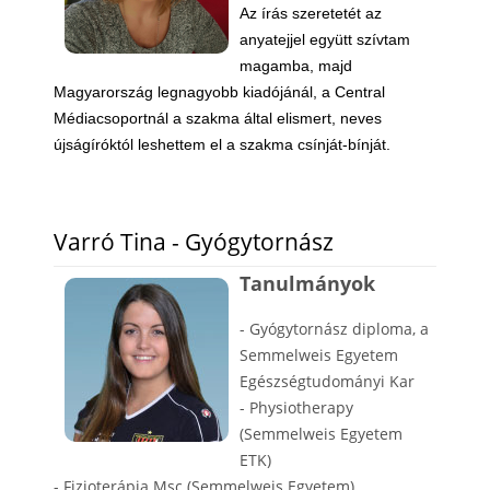
Az írás szeretetét az
anyatejjel együtt szívtam
magamba, majd
Magyarország legnagyobb kiadójánál, a Central
Médiacsoportnál a szakma által elismert, neves
újságíróktól leshettem el a szakma csínját-bínját.
Varró Tina - Gyógytornász
Tanulmányok
- Gyógytornász diploma, a
Semmelweis Egyetem
Egészségtudományi Kar
- Physiotherapy
(Semmelweis Egyetem
ETK)
- Fizioterápia Msc (Semmelweis Egyetem)