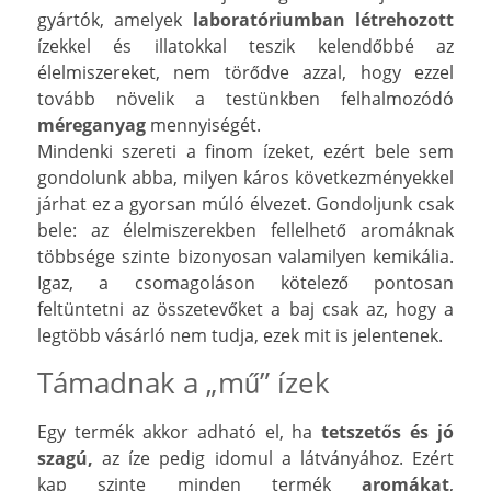
gyártók, amelyek
laboratóriumban létrehozott
ízekkel és illatokkal teszik kelendőbbé az
élelmiszereket, nem törődve azzal, hogy ezzel
tovább növelik a testünkben felhalmozódó
méreganyag
mennyiségét.
Mindenki szereti a finom ízeket, ezért bele sem
gondolunk abba, milyen káros következményekkel
járhat ez a gyorsan múló élvezet. Gondoljunk csak
bele: az élelmiszerekben fellelhető aromáknak
többsége szinte bizonyosan valamilyen kemikália.
Igaz, a csomagoláson kötelező pontosan
feltüntetni az összetevőket a baj csak az, hogy a
legtöbb vásárló nem tudja, ezek mit is jelentenek.
Támadnak a „mű” ízek
Egy termék akkor adható el, ha
tetszetős és jó
szagú,
az íze pedig idomul a látványához. Ezért
kap szinte minden termék
aromákat
,