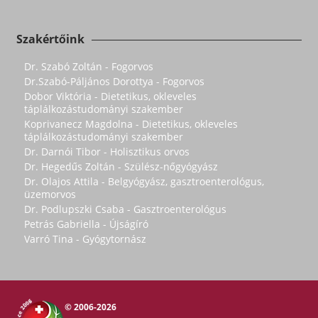
Szakértőink
Dr. Szabó Zoltán - Fogorvos
Dr.Szabó-Páljános Dorottya - Fogorvos
Dobor Viktória - Dietetikus, okleveles
táplálkozástudományi szakember
Koprivanecz Magdolna - Dietetikus, okleveles
táplálkozástudományi szakember
Dr. Darnói Tibor - Holisztikus orvos
Dr. Hegedűs Zoltán - Szülész-nőgyógyász
Dr. Olajos Attila - Belgyógyász, gasztroenterológus,
üzemorvos
Dr. Podlupszki Csaba - Gasztroenterológus
Petrás Gabriella - Újságíró
Varró Tina - Gyógytornász
© 2006-2026