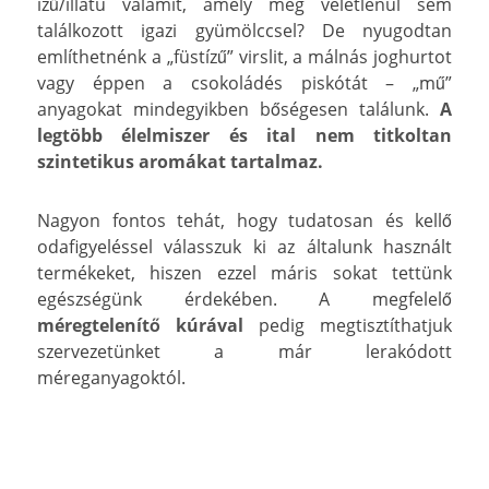
ízű/illatú valamit, amely még véletlenül sem
találkozott igazi gyümölccsel? De nyugodtan
említhetnénk a „füstízű” virslit, a málnás joghurtot
vagy éppen a csokoládés piskótát – „mű”
anyagokat mindegyikben bőségesen találunk.
A
legtöbb élelmiszer és ital nem titkoltan
szintetikus aromákat tartalmaz.
Nagyon fontos tehát, hogy tudatosan és kellő
odafigyeléssel válasszuk ki az általunk használt
termékeket, hiszen ezzel máris sokat tettünk
egészségünk érdekében. A megfelelő
méregtelenítő kúrával
pedig megtisztíthatjuk
szervezetünket a már lerakódott
méreganyagoktól.