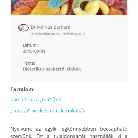
’Dr Márkus Barbara
természetgyógyász, lélekterapeuta
Dátum:
2015-09-01
Téma:
Dietetikus szakértői cikkek
Tartalom:
Támadnak a „mű” ízek
„Füstízű” virsli és más kemikáliák
Nyelvünk az egyik legkönnyebben becsapható
szervünk. Ezt a tulajdonságát használják ki a