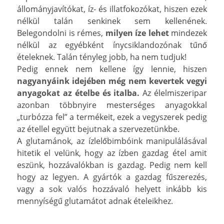
állományjavítókat, íz- és illatfokozókat, hiszen ezek
nélkül talán senkinek sem kellenének.
Belegondolni is rémes,
milyen íze lehet
mindezek
nélkül az egyébként ínycsiklandozónak tűnő
ételeknek. Talán tényleg jobb, ha nem tudjuk!
Pedig ennek nem kellene így lennie, hiszen
nagyanyáink idejében még nem kevertek vegyi
anyagokat az ételbe és italba.
Az élelmiszeripar
azonban többnyire mesterséges anyagokkal
„turbózza fel” a termékeit, ezek a vegyszerek pedig
az étellel együtt bejutnak a szervezetünkbe.
A glutamánok, az ízlelőbimbóink manipulálásával
hitetik el velünk, hogy az ízben gazdag étel amit
eszünk, hozzávalókban is gazdag. Pedig nem kell
hogy az legyen. A gyártók a gazdag fűszerezés,
vagy a sok valós hozzávaló helyett inkább kis
mennyíségű glutamátot adnak ételeikhez.