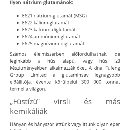
Ilyen nátrium-glutamánok:
E621 nátrium-glutamát (MSG)
E622 kálium-glutamát
E623 kalcium-diglutamát
E624 ammónium-glutamát
E625 magnézium-diglutamát.
Számos élelmiszerben előfordulhatnak, de
leginkább a hús alapú, vagy hús ízű
készítményekben alkalmazzák őket. A kínai Fufeng
Group Limited a glutaminsav legnagyobb
előállítója, évente körülbelül 300 000 tonnát
termel a világon.
„Füstízű” virsli és más
kemikáliák
Hányan és hányszor ettünk vagy ittunk olyan eper