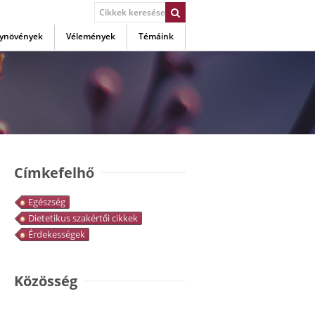
ynövények
Vélemények
Témáink
Címkefelhő
Egészség
Dietetikus szakértői cikkek
Érdekességek
Közösség