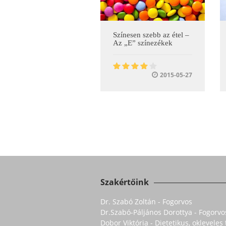
Színesen szebb az étel –
Az „E” színezékek
2015-05-27
Szakértőink
Dr. Szabó Zoltán - Fogorvos
Dr.Szabó-Páljános Dorottya - Fogorvo
Dobor Viktória - Dietetikus, oklevele