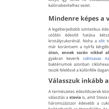
kalóriabevitelhez vezet.
Mindenre képes a 
A legelterjedtebb szintetikus éd
utóbbi édesítő hatása kéts
kristálycukorénál. Noha a
xilit
te
már korántsem a nyírfa kérgébő
úton, ennek során
nikkel a
gyakran keverik
szénsavas it
baktériumok azonban ciklohexami
teszik felelőssé a különféle dag
Válasszuk inkább a 
A természetes édesítőszerek köz
választás a
stevia
is, amit Stevia
háromszázszor édesebb a cukor