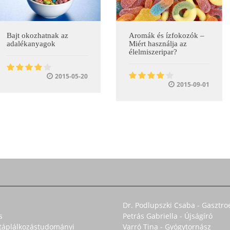
Bajt okozhatnak az
Aromák és ízfokozók –
adalékanyagok
Miért használja az
élelmiszeripar?
2015-05-20
2015-09-01
Dr. Podlupszki Csaba - Gasztro
s
Petrás Gabriella - Újságíró
s táplálkozástudományi
Varró Tina - Gyógytornász