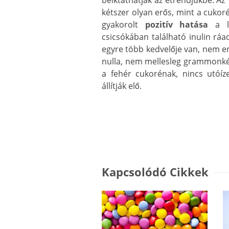
beiktathatják az étrendjükbe. Az
kétszer olyan erős, mint a cukor
gyakorolt
pozitív hatása
a le
csicsókában található inulin ráa
egyre több kedvelője van, nem em
nulla, nem mellesleg grammonként
a fehér cukorénak, nincs utóí
állítják elő.
Kapcsolódó Cikkek