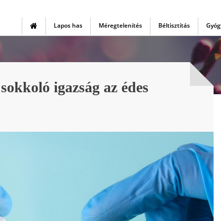
Legkedvezőbb ajánlataink és legfrisebb
tartalmaink első kézből!
Lapos has
Méregtelenítés
Béltisztítás
Gyóg
Csatlakozzon hozzánk, így garantáltan nem marad le
semmiről!
Nem kérem.
Kérem!
Powered by
 sokkoló igazság az édes