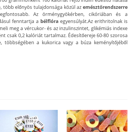
 100 grammonként 160 kalóriát rejtő inulin édesítő hatása
é, több előnyös tulajdonsága közül az
emésztőrendszerre
gfontosabb. Az örménygyökérben, cikóriában és a
dásul fenntartja a
bélflóra
egyensúlyát.Az erithritolnak is
eli meg a vércukor- és az inzulinszintet, glikémiás indexe
 csak 0,2 kalóriát tartalmaz. Édesítőereje 60-80 szorosa
ze, többségében a kukorica vagy a búza keményítőjéből