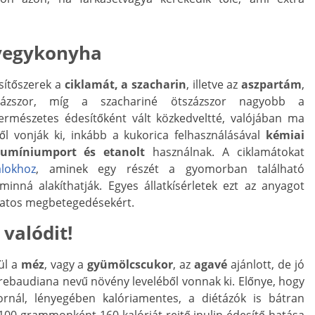
vegykonyha
esítőszerek a
ciklamát, a szacharin
, illetve az
aszpartám
,
zázszor, míg a szachariné ötszázszor nagyobb a
rmészetes édesítőként vált közkedveltté, valójában ma
l vonják ki, inkább a kukorica felhasználásával
kémiai
lumíniumport és etanolt
használnak. A ciklamátokat
alokhoz
, aminek egy részét a gyomorban található
nná alakíthatják. Egyes állatkísérletek ezt az anyagot
anatos megbetegedésekért.
valódit!
ül a
méz
, vagy a
gyümölcscukor
, az
agavé
ajánlott, de jó
 rebaudiana nevű növény leveléből vonnak ki. Előnye, hogy
nál, lényegében kalóriamentes, a diétázók is bátran