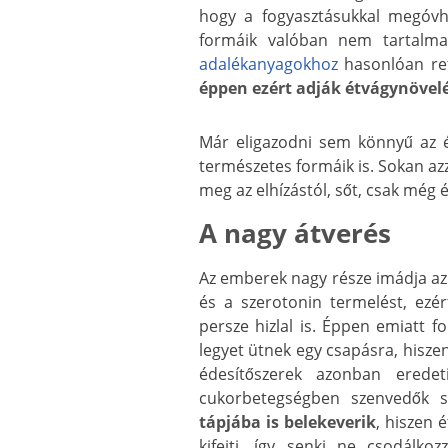
hogy a fogyasztásukkal megóvh
formáik valóban nem tartalma
adalékanyagokhoz
hasonlóan ret
éppen ezért adják étvágynövelé
Már eligazodni sem könnyű az é
természetes formáik is. Sokan az
meg az elhízástól, sőt, csak még 
A nagy átverés
Az emberek nagy része imádja az 
és a szerotonin termelést, ezér
persze hizlal is. Éppen emiatt 
legyet ütnek egy csapásra, hisz
édesítőszerek azonban eredet
cukorbetegségben szenvedők s
tápjába is belekeverik
, hiszen 
kifejti, így senki ne csodálko