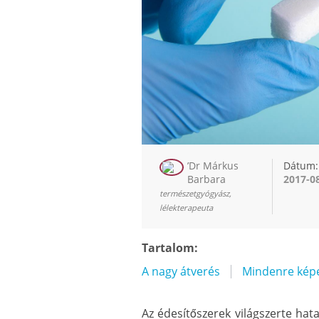
’Dr Márkus
Dátum:
Barbara
2017-0
természetgyógyász,
lélekterapeuta
Tartalom:
A nagy átverés
Mindenre kép
Az édesítőszerek világszerte ha