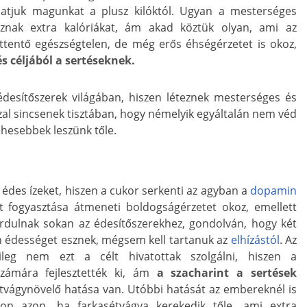
atjuk magunkat a plusz kilóktól. Ugyan a mesterséges
znak extra kalóriákat, ám akad köztük olyan, ami az
tentő egészségtelen, de még erős éhségérzetet is okoz,
s céljából a sertéseknek.
desítőszerek világában, hiszen léteznek mesterséges és
zal sincsenek tisztában, hogy némelyik egyáltalán nem véd
éhesebbek leszünk tőle.
édes ízeket, hiszen a cukor serkenti az agyban a
dopamin
t fogyasztása átmeneti boldogságérzetet okoz, emellett
fordulnak sokan az édesítőszerekhez, gondolván, hogy két
en édességet esznek, mégsem kell tartanuk az
elhízástól
. Az
ileg nem ezt a célt hivatottak szolgálni, hiszen a
zámára fejlesztették ki, ám
a szacharint a sertések
étvágynövelő hatása van. Utóbbi hatását az embereknél is
zzon azon, ha farkasétvágya kerekedik tőle, ami extra