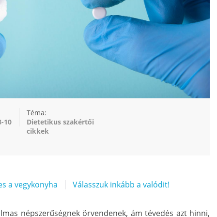
Téma:
8-10
Dietetikus szakértői
cikkek
es a vegykonyha
Válasszuk inkább a valódit!
talmas népszerűségnek örvendenek, ám tévedés azt hinni,