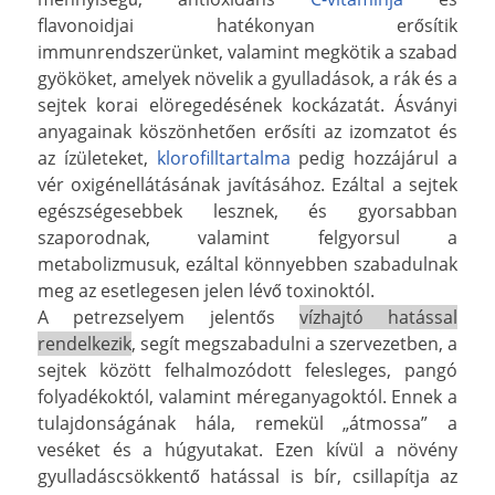
flavonoidjai hatékonyan erősítik
immunrendszerünket, valamint megkötik a szabad
gyököket, amelyek növelik a gyulladások, a rák és a
sejtek korai elöregedésének kockázatát. Ásványi
anyagainak köszönhetően erősíti az izomzatot és
az ízületeket,
klorofilltartalma
pedig hozzájárul a
vér oxigénellátásának javításához. Ezáltal a sejtek
egészségesebbek lesznek, és gyorsabban
szaporodnak, valamint felgyorsul a
metabolizmusuk, ezáltal könnyebben szabadulnak
meg az esetlegesen jelen lévő toxinoktól.
A petrezselyem jelentős
vízhajtó hatással
rendelkezik
, segít megszabadulni a szervezetben, a
sejtek között felhalmozódott felesleges, pangó
folyadékoktól, valamint méreganyagoktól. Ennek a
tulajdonságának hála, remekül „átmossa” a
veséket és a húgyutakat. Ezen kívül a növény
gyulladáscsökkentő hatással is bír, csillapítja az