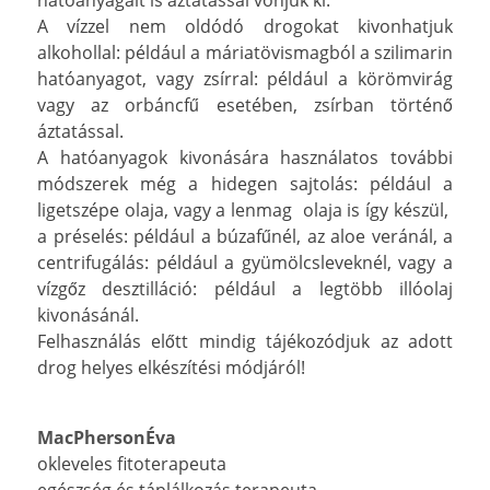
A vízzel nem oldódó drogokat kivonhatjuk
alkohollal: például a máriatövismagból a szilimarin
hatóanyagot, vagy zsírral: például a körömvirág
vagy az orbáncfű esetében, zsírban történő
áztatással.
A hatóanyagok kivonására használatos további
módszerek még a hidegen sajtolás: például a
ligetszépe olaja, vagy a lenmag olaja is így készül,
a préselés: például a búzafűnél, az aloe veránál, a
centrifugálás: például a gyümölcsleveknél, vagy a
vízgőz desztilláció: például a legtöbb illóolaj
kivonásánál.
Felhasználás előtt mindig tájékozódjuk az adott
drog helyes elkészítési módjáról!
MacPhersonÉva
okleveles fitoterapeuta
egészség és táplálkozás terapeuta