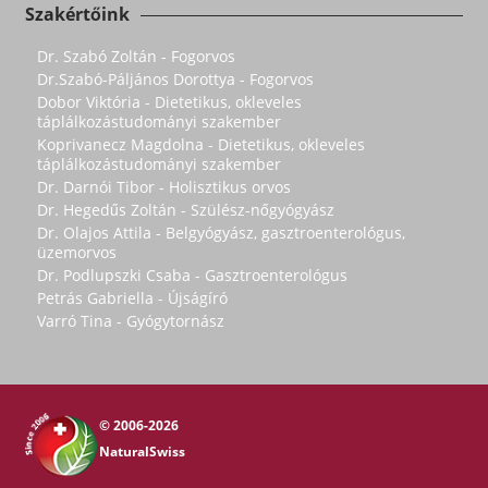
Szakértőink
Dr. Szabó Zoltán - Fogorvos
Dr.Szabó-Páljános Dorottya - Fogorvos
Dobor Viktória - Dietetikus, okleveles
táplálkozástudományi szakember
Koprivanecz Magdolna - Dietetikus, okleveles
táplálkozástudományi szakember
Dr. Darnói Tibor - Holisztikus orvos
Dr. Hegedűs Zoltán - Szülész-nőgyógyász
Dr. Olajos Attila - Belgyógyász, gasztroenterológus,
üzemorvos
Dr. Podlupszki Csaba - Gasztroenterológus
Petrás Gabriella - Újságíró
Varró Tina - Gyógytornász
© 2006-2026
NaturalSwiss