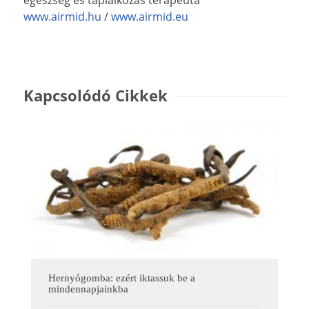
www.airmid.hu
/
www.airmid.eu
Kapcsolódó Cikkek
Hernyógomba: ezért iktassuk be a
mindennapjainkba