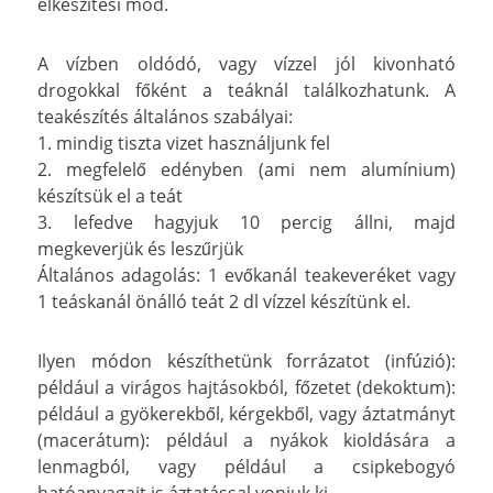
elkészítési mód.
A vízben oldódó, vagy vízzel jól kivonható
drogokkal főként a teáknál találkozhatunk. A
teakészítés általános szabályai:
1. mindig tiszta vizet használjunk fel
2. megfelelő edényben (ami nem alumínium)
készítsük el a teát
3. lefedve hagyjuk 10 percig állni, majd
megkeverjük és leszűrjük
Általános adagolás: 1 evőkanál teakeveréket vagy
1 teáskanál önálló teát 2 dl vízzel készítünk el.
Ilyen módon készíthetünk forrázatot (infúzió):
például a virágos hajtásokból, főzetet (dekoktum):
például a gyökerekből, kérgekből, vagy áztatmányt
(macerátum): például a nyákok kioldására a
lenmagból, vagy például a csipkebogyó
hatóanyagait is áztatással vonjuk ki.