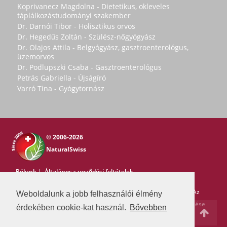
Koprivanecz Magdolna - Dietetikus, okleveles
táplálkozástudományi szakember
Dr. Darnói Tibor - Holisztikus orvos
Dr. Hegedűs Zoltán - Szülész-nőgyógyász
Dr. Olajos Attila - Belgyógyász, gasztroenterológus,
üzemorvos
Dr. Podlupszki Csaba - Gasztroenterológus
Petrás Gabriella - Újságíró
Varró Tina - Gyógytornász
© 2006-2026
NaturalSwiss
Rólunk
|
Általános szerződési feltételek
Copyright © 2006-2026 NaturalSwiss
Minden jog fenntartva. Az
Weboldalunk a jobb felhasználói élmény
oldal tartalma nem másolható a Natural Swiss írásos beleegyezése
érdekében cookie-kat használ.
Bővebben
nélkül. -
pr@swissmedia.info