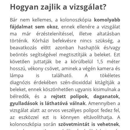
Hogyan zajlik a vizsgálat?
Bár nem kellemes,
a kolonoszkópia
komolyabb
fájdalmat sem okoz
, ennek ellenére a vizsgálat
ma már érzéstelenítéssel, illetve altatásban
történik. Kórházi befekvésre nincs szükség, a
beavatkozás előtt azonban hashajtók és/vagy
beöntés segítségével megtisztítják a beleket. Ezt
követően juttatják be a körülbelül 1,5 méter
hosszú, vékony csövet, aminek a végén kamera és
lámpa is található. A tökéletes
diagnózis
érdekében szén-dioxiddal kitágítják a
beleket, ennek köszönhetően ugyanis kisimulnak a
bélredők, és a
rejtett polipok, daganatok,
gyulladások is láthatóvá válnak
. Amennyiben a
vizsgálat alatt az orvos veszélyes polipot fedez fel,
az eszközzel ezt is könnyen eltávolíthatja. A
kolonoszkópia során
szövetmintát is vehetnek
,