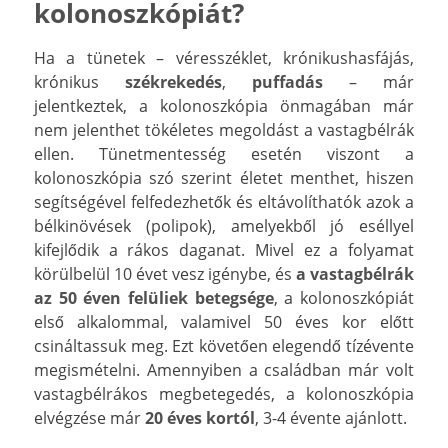
kolonoszkópiát?
Ha a tünetek – véresszéklet, krónikushasfájás,
krónikus
székrekedés
,
puffadás
– már
jelentkeztek, a kolonoszkópia önmagában már
nem jelenthet tökéletes megoldást a vastagbélrák
ellen. Tünetmentesség esetén viszont a
kolonoszkópia szó szerint életet menthet, hiszen
segítségével felfedezhetők és eltávolíthatók azok a
bélkinövések (polipok), amelyekből jó eséllyel
kifejlődik a rákos daganat. Mivel ez a folyamat
körülbelül 10 évet vesz igénybe, és
a vastagbélrák
az 50 éven felüliek betegsége
, a kolonoszkópiát
első alkalommal, valamivel 50 éves kor előtt
csináltassuk meg. Ezt követően elegendő tízévente
megismételni. Amennyiben a családban már volt
vastagbélrákos megbetegedés, a kolonoszkópia
elvégzése már
20 éves kortól
, 3-4 évente ajánlott.