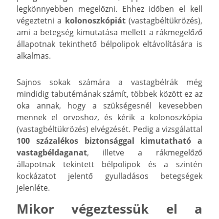
legkönnyebben megelőzni. Ehhez időben el kell
végeztetni a
kolonoszkópiát
(vastagbéltükrözés),
ami a betegség kimutatása mellett a rákmegelőző
állapotnak tekinthető bélpolipok eltávolítására is
alkalmas.
Sajnos sokak számára a vastagbélrák
még
mindidig tabutémának számít, többek között ez az
oka annak, hogy a szükségesnél kevesebben
mennek el orvoshoz, és kérik a kolonoszkópia
(vastagbéltükrözés) elvégzését. Pedig a vizsgálattal
100 százalékos biztonsággal kimutatható a
vastagbéldaganat
, illetve a rákmegelőző
állapotnak tekintett bélpolipok és a szintén
kockázatot jelentő gyulladásos betegségek
jelenléte.
Mikor végeztessük el a