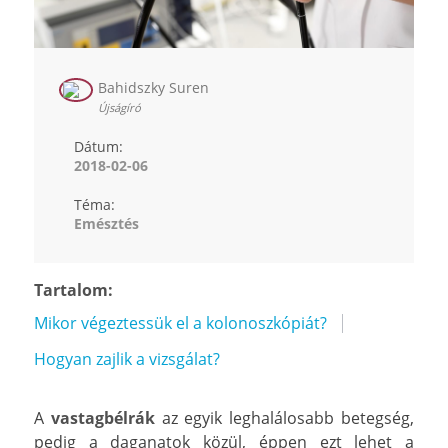
Bahidszky Suren
Újságíró
Dátum:
2018-02-06
Téma:
Emésztés
Tartalom:
Mikor végeztessük el a kolonoszkópiát?
Hogyan zajlik a vizsgálat?
A
vastagbélrák
az egyik leghalálosabb betegség,
pedig a daganatok közül, éppen ezt lehet a