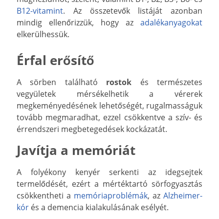
B12-vitamint
. Az összetevők listáját azonban
mindig ellenőrizzük, hogy az
adalékanyagokat
elkerülhessük.
Érfal erősítő
A sörben található
rostok
és természetes
vegyületek mérsékelhetik a vérerek
megkeményedésének lehetőségét, rugalmasságuk
tovább megmaradhat, ezzel csökkentve a szív- és
érrendszeri megbetegedések kockázatát.
Javítja a memóriát
A folyékony kenyér serkenti az idegsejtek
termelődését, ezért a mértéktartó sörfogyasztás
csökkentheti a
memóriaproblémák
, az
Alzheimer-
kór
és a demencia kialakulásának esélyét.