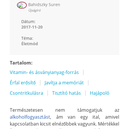
Bahidszky Suren
Újságíró
Dátum:
2017-11-20
Téma:
Életmód
Tartalom:
Vitamin- és ásványianyag-forrás
Érfal erősítő
Javítja a memóriát
Csontritkulásra
Tisztító hatás
Hajápoló
Természetesen nem támogatjuk az
alkoholfogyasztást
, ám van egy ital, amivel
kapcsolatban kicsit elnézőbbek vagyunk. Mértékkel