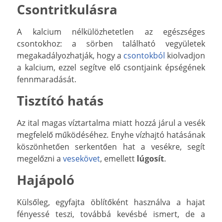
Csontritkulásra
A kalcium nélkülözhetetlen az egészséges
csontokhoz: a sörben található vegyületek
megakadályozhatják, hogy a
csontokból
kiolvadjon
a kalcium, ezzel segítve elő csontjaink épségének
fennmaradását.
Tisztító hatás
Az ital magas víztartalma miatt hozzá járul a vesék
megfelelő működéséhez. Enyhe vízhajtó hatásának
köszönhetően serkentően hat a vesékre, segít
megelőzni a
vesekövet
, emellett
lúgosít
.
Hajápoló
Külsőleg, egyfajta öblítőként használva a hajat
fényessé teszi, továbbá kevésbé ismert, de a