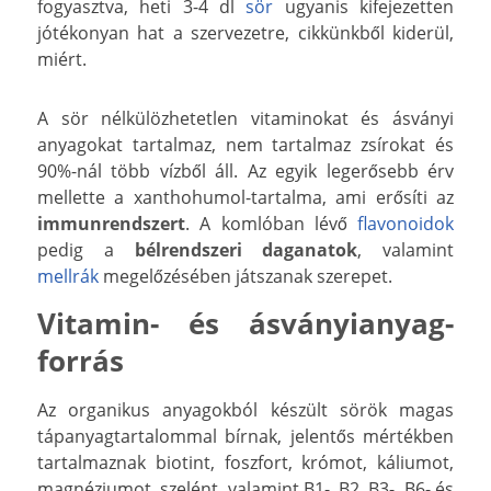
fogyasztva, heti 3-4 dl
sör
ugyanis kifejezetten
jótékonyan hat a szervezetre, cikkünkből kiderül,
miért.
A sör nélkülözhetetlen vitaminokat és ásványi
anyagokat tartalmaz, nem tartalmaz zsírokat és
90%-nál több vízből áll. Az egyik legerősebb érv
mellette a xanthohumol-tartalma, ami erősíti az
immunrendszert
. A komlóban lévő
flavonoidok
pedig a
bélrendszeri daganatok
, valamint
mellrák
megelőzésében játszanak szerepet.
Vitamin- és ásványianyag-
forrás
Az organikus anyagokból készült sörök magas
tápanyagtartalommal bírnak, jelentős mértékben
tartalmaznak biotint, foszfort, krómot, káliumot,
magnéziumot, szelént, valamint B1-, B2, B3-, B6- és