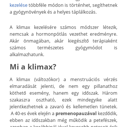
kezelése
többféle módon is történhet, segíthetnek
a gyógynövények és a helyes táplálkozás.
A klimax kezelésére számos módszer létezik,
nemcsak a hormonpótlás vezethet eredményre.
Akár önmagában, akár kiegészítő terápiaként
számos természetes gyógymódot is
alkalmazhatunk.
Mi a klimax?
A klimax (változókor) a menstruációs vérzés
elmaradását jelenti, de nem egy pillanathoz
köthető esemény, hanem egy időszak. Három
szakaszra osztható, ezek mindegyike alatt
jelentkezhetnek a zavaró és kellemetlen tünetek.
A 40-es évek elején a
premenopauzával
kezdődik,
ebben az időszakban még működik a petefészek,
azonban a korábbinál jóval kevesebb petesejt érik