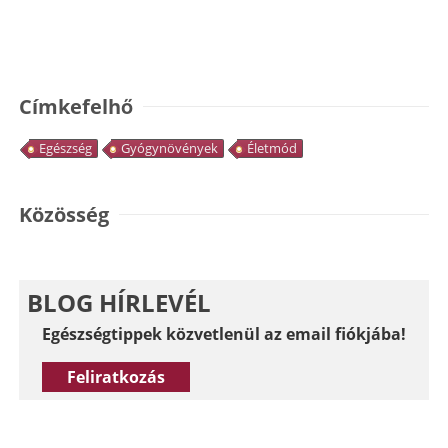
Címkefelhő
Egészség
Gyógynövények
Életmód
Közösség
BLOG HÍRLEVÉL
Egészségtippek közvetlenül az email fiókjába!
Feliratkozás