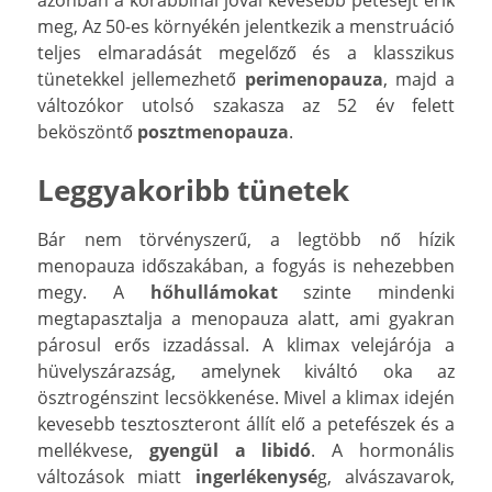
meg, Az 50-es környékén jelentkezik a menstruáció
teljes elmaradását megelőző és a klasszikus
tünetekkel jellemezhető
perimenopauza
, majd a
változókor utolsó szakasza az 52 év felett
beköszöntő
posztmenopauza
.
Leggyakoribb tünetek
Bár nem törvényszerű, a legtöbb nő hízik
menopauza időszakában, a fogyás is nehezebben
megy. A
hőhullámokat
szinte mindenki
megtapasztalja a menopauza alatt, ami gyakran
párosul erős izzadással. A klimax velejárója a
hüvelyszárazság, amelynek kiváltó oka az
ösztrogénszint lecsökkenése. Mivel a klimax idején
kevesebb tesztoszteront állít elő a petefészek és a
mellékvese,
gyengül a libidó
. A hormonális
változások miatt
ingerlékenysé
g, alvászavarok,