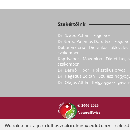
Szakértőink
Dr. Szabó Zoltán - Fogorvos
Dr.Szabó-Páljános Dorottya - Fogorvo
Dobor Viktória - Dietetikus, oklevele
szakember
Koprivanecz Magdolna - Dietetikus, 
szakember
Dr. Darnói Tibor - Holisztikus orvos
Dr. Hegedűs Zoltán - Szülész-nőgyóg
Dr. Olajos Attila - Belgyógyász, gasz
© 2006-2026
NaturalSwiss
Rólunk
|
Általános szerződési feltételek
Weboldalunk a jobb felhasználói élmény érdekében cookie-k
Copyright © 2006-2026 NaturalSwiss
Minde