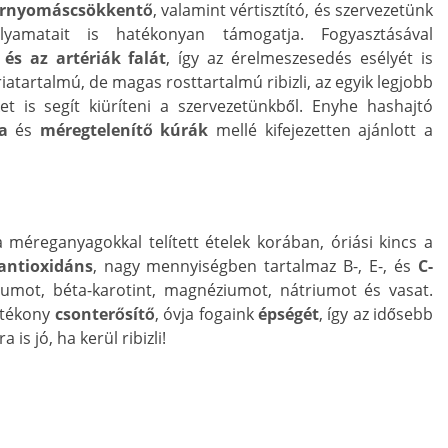
rnyomáscsökkentő
, valamint vértisztító, és szervezetünk
lyamatait is hatékonyan támogatja. Fogyasztásával
és az artériák falát
, így az érelmeszesedés esélyét is
iatartalmú, de magas rosttartalmú ribizli, az egyik legjobb
 is segít kiüríteni a szervezetünkből. Enyhe hashajtó
a
és
méregtelenítő kúrák
mellé kifejezetten ajánlott a
 méreganyagokkal telített ételek korában, óriási kincs a
antioxidáns
, nagy mennyiségben tartalmaz B-, E-, és
C-
áliumot, béta-karotint, magnéziumot, nátriumot és vasat.
atékony
csonterősítő
, óvja fogaink
épségét
, így az idősebb
is jó, ha kerül ribizli!