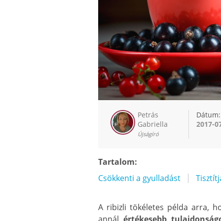
Petrás
Dátum:
Gabriella
2017-0
Újságíró
Tartalom:
Csökkenti a gyulladást
Tisztít
A ribizli tökéletes példa arra,
annál
értékesebb tulajdonság