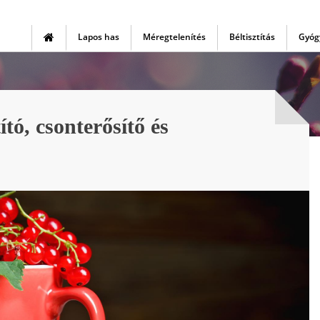
Lapos has
Méregtelenítés
Béltisztítás
Gyóg
ító, csonterősítő és