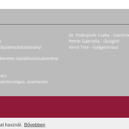
Dr. Podlupszki Csaba - Gasztro
s
Petrás Gabriella - Újságíró
s táplálkozástudományi
Varró Tina - Gyógytornász
okleveles táplálkozástudományi
yász
troenterológus, üzemorvos
at használ.
Bővebben
n jog fenntartva. Az oldal tartalma nem másolható a Natural Swiss írásos belee