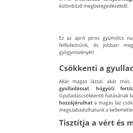
különböző megbetegedésektől.
Ez az apró piros gyümölcs na
felfedeznünk, és jobban meg
gyógynövényét!
Csökkenti a gyulla
Akár magas lázzal, akár más,
gyulladással
,
húgyúti fertőz
Gyulladáscsökkentő hatásának kös
hozzájárulhat
a magas láz csö
megszabadulhatunk a kellemetlen
Tisztítja a vért és 