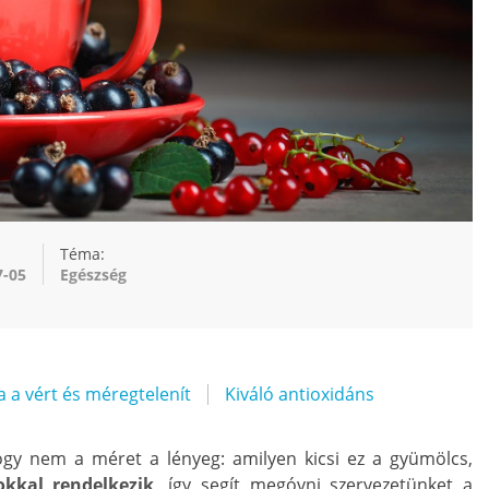
Téma:
7-05
Egészség
ja a vért és méregtelenít
Kiváló antioxidáns
 hogy nem a méret a lényeg: amilyen kicsi ez a gyümölcs,
okkal rendelkezik
, így segít megóvni szervezetünket a