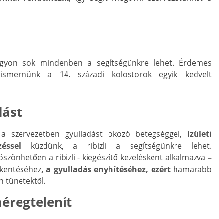
gyon sok mindenben a segítségünkre lehet. Érdemes
ismernünk a 14. századi kolostorok egyik kedvelt
dást
 a szervezetben gyulladást okozó betegséggel,
ízületi
éssel
küzdünk, a ribizli a segítségünkre lehet.
zönhetően a ribizli - kiegészítő kezelésként alkalmazva
–
kkentéséhez
, a gyulladás enyhítéséhez, ezért
hamarabb
 tünetektől.
méregtelenít