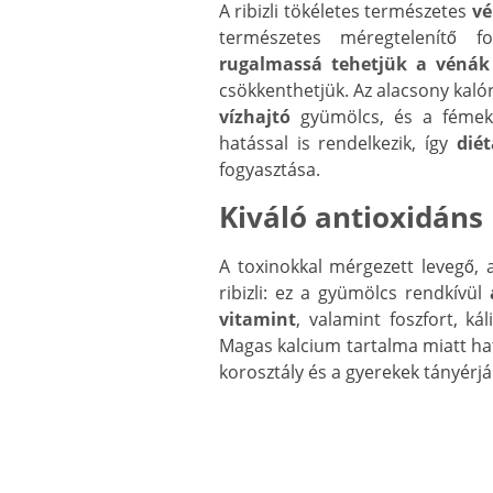
A ribizli tökéletes természetes
vé
természetes méregtelenítő fo
rugalmassá tehetjük a vénák 
csökkenthetjük. Az alacsony kalór
vízhajtó
gyümölcs, és a fémeket
hatással is rendelkezik, így
diét
fogyasztása.
Kiváló antioxidáns
A toxinokkal mérgezett levegő, a
ribizli: ez a gyümölcs rendkívül
vitamint
, valamint foszfort, k
Magas kalcium tartalma miatt h
korosztály és a gyerekek tányérjára 