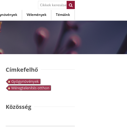
ynövények
Vélemények
Témáink
Címkefelhő
Gyógynövények
Méregtelenítés otthon
Közösség