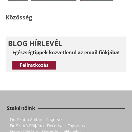
Közösség
BLOG HÍRLEVÉL
Egészségtippek közvetlenül az email fiókjába!
Feliratkozás
Szakértőink
Dr. Szabó Zoltán - Fogorvos
Dr.Szabó-Páljános Dorottya - Fogorvos
Dobor Viktória - Dietetikus, okleveles