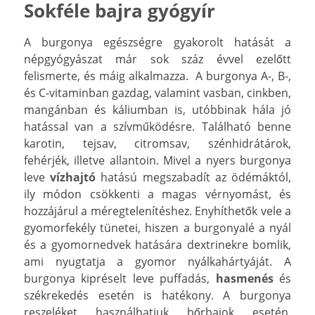
Sokféle bajra gyógyír
A burgonya egészségre gyakorolt hatását a
népgyógyászat már sok száz évvel ezelőtt
felismerte, és máig alkalmazza. A burgonya A-, B-,
és C-vitaminban gazdag, valamint vasban, cinkben,
mangánban és káliumban is, utóbbinak hála jó
hatással van a szívműködésre. Található benne
karotin, tejsav, citromsav, szénhidrátárok,
fehérjék, illetve allantoin. Mivel a nyers burgonya
leve
vízhajtó
hatású megszabadít az ödémáktól,
ily módon csökkenti a magas vérnyomást, és
hozzájárul a méregtelenítéshez. Enyhíthetők vele a
gyomorfekély tünetei, hiszen a burgonyalé a nyál
és a gyomornedvek hatására dextrinekre bomlik,
ami nyugtatja a gyomor nyálkahártyáját. A
burgonya kipréselt leve puffadás,
hasmenés
és
székrekedés esetén is hatékony. A burgonya
reszeléket használhatjuk bőrbajok esetén,