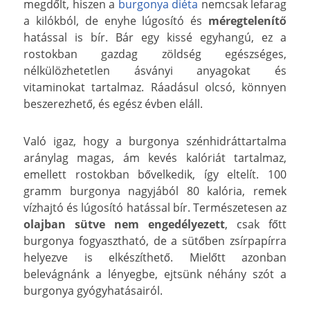
megdőlt, hiszen a
burgonya diéta
nemcsak lefarag
a kilókból, de enyhe lúgosító és
méregtelenítő
hatással is bír. Bár egy kissé egyhangú, ez a
rostokban gazdag zöldség egészséges,
nélkülözhetetlen ásványi anyagokat és
vitaminokat tartalmaz. Ráadásul olcsó, könnyen
beszerezhető, és egész évben eláll.
Való igaz, hogy a burgonya szénhidráttartalma
aránylag magas, ám kevés kalóriát tartalmaz,
emellett rostokban bővelkedik, így eltelít. 100
gramm burgonya nagyjából 80 kalória, remek
vízhajtó és lúgosító hatással bír. Természetesen az
olajban sütve nem engedélyezett
, csak főtt
burgonya fogyasztható, de a sütőben zsírpapírra
helyezve is elkészíthető. Mielőtt azonban
belevágnánk a lényegbe, ejtsünk néhány szót a
burgonya gyógyhatásairól.