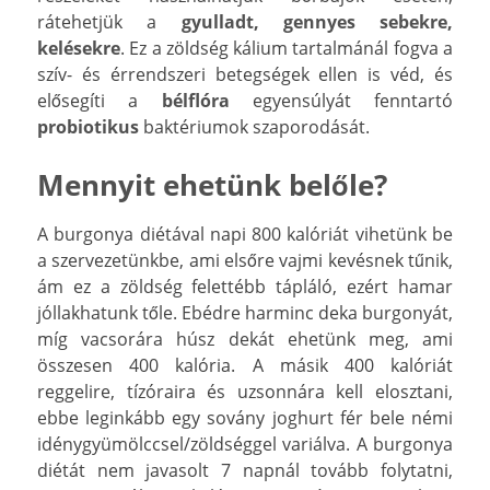
rátehetjük a
gyulladt, gennyes sebekre,
kelésekre
. Ez a zöldség kálium tartalmánál fogva a
szív- és érrendszeri betegségek ellen is véd, és
elősegíti a
bélflóra
egyensúlyát fenntartó
probiotikus
baktériumok szaporodását.
Mennyit ehetünk belőle?
A burgonya diétával napi 800 kalóriát vihetünk be
a szervezetünkbe, ami elsőre vajmi kevésnek tűnik,
ám ez a zöldség felettébb tápláló, ezért hamar
jóllakhatunk tőle. Ebédre harminc deka burgonyát,
míg vacsorára húsz dekát ehetünk meg, ami
összesen 400 kalória. A másik 400 kalóriát
reggelire, tízóraira és uzsonnára kell elosztani,
ebbe leginkább egy sovány joghurt fér bele némi
idénygyümölccsel/zöldséggel variálva. A burgonya
diétát nem javasolt 7 napnál tovább folytatni,