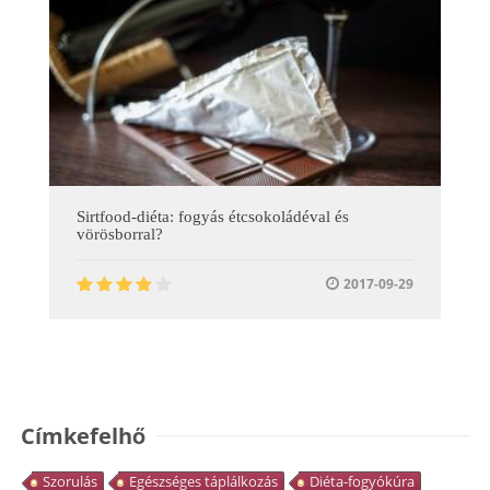
Sirtfood-diéta: fogyás étcsokoládéval és
vörösborral?
2017-09-29
Címkefelhő
Szorulás
Egészséges táplálkozás
Diéta-fogyókúra