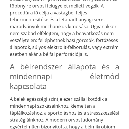
többnyire orvosi felügyelet mellett végzik. A
procedúra fő célja a vastagbél teljes
tehermentesítése és a letapadt anyagcsere-
maradványok mechanikus kimosása. Ugyanakkor
nem szabad elfelejteni, hogy a beavatkozás nem
veszélytelen: felléphetnek hasi görcsök, fertőzéses
állapotok, súlyos elektrolit-felborulás, vagy extrém
esetben akár a bélfal perforációja is.
A bélrendszer állapota és a
mindennapi életmód
kapcsolata
A belek egészségi szintje ezer szállal kötődik a
mindennapi szokásainkhoz, kiemelten a
táplálkozáshoz, a sportoláshoz és a stresszkezelési
stratégiáinkhoz. A modern orvostudomány
egyértelműen bizonyította, hogy a bélmikrobiom