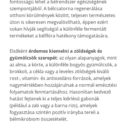
fontosságú lehet a bélrendszer egészségének
szempontjából. A bélcsatorna regenerálása
otthoni körülmények között, teljesen természetes
úton is sikeresen megvalósítható, éppen ezért
sokan hívják segítségül a különféle fermentált
termékeket a bélflóra hatékony támogatására.
Elsőként
érdemes kiemelni a zöldségek és
gyümölcsök szerepét
: az olyan alapanyagok, mint
az alma, a körte, a különféle bogyós gyümölcsök, a
brokkoli, a cékla vagy a leveles zöldségek kiváló
rost-, vitamin- és antioxidáns-források, amelyek
nagymértékben hozzájárulnak a normál emésztési
folyamatok fenntartásához. Hasonlóan kedvező
hatást fejtenek ki a teljes kiőrlésű gabonák
(például a zab vagy a barna rizs), amelyek
fogyasztása szintén pozitív irányba tereli a
bélmikrobiom összetételét.