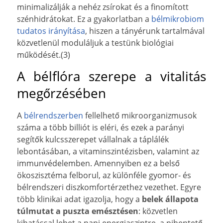
minimalizálják a nehéz zsírokat és a finomított
szénhidrátokat. Ez a gyakorlatban a
bélmikrobiom
tudatos irányítása
, hiszen a tányérunk tartalmával
közvetlenül moduláljuk a testünk biológiai
működését.(3)
A bélflóra szerepe a vitalitás
megőrzésében
A
bélrendszerben
fellelhető mikroorganizmusok
száma a több billiót is eléri, és ezek a parányi
segítők kulcsszerepet vállalnak a táplálék
lebontásában, a vitaminszintézisben, valamint az
immunvédelemben. Amennyiben ez a belső
ökoszisztéma felborul, az különféle gyomor- és
bélrendszeri diszkomfortérzethez vezethet. Egyre
több klinikai adat igazolja, hogy a
belek állapota
túlmutat a puszta emésztésen
: közvetlen