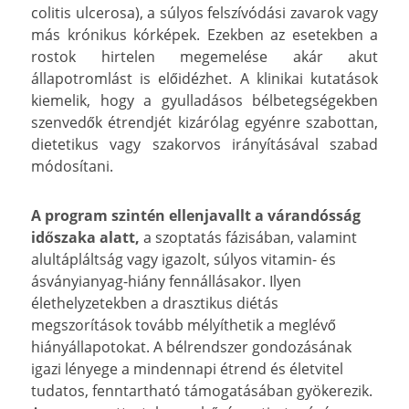
colitis ulcerosa), a súlyos felszívódási zavarok vagy
más krónikus kórképek. Ezekben az esetekben a
rostok hirtelen megemelése akár akut
állapotromlást is előidézhet. A klinikai kutatások
kiemelik, hogy a gyulladásos bélbetegségekben
szenvedők étrendjét kizárólag egyénre szabottan,
dietetikus vagy szakorvos irányításával szabad
módosítani.
A program szintén ellenjavallt a várandósság
időszaka alatt,
a szoptatás fázisában, valamint
alultápláltság vagy igazolt, súlyos vitamin- és
ásványianyag-hiány fennállásakor. Ilyen
élethelyzetekben a drasztikus diétás
megszorítások tovább mélyíthetik a meglévő
hiányállapotokat. A bélrendszer gondozásának
igazi lényege a mindennapi étrend és életvitel
tudatos, fenntartható támogatásában gyökerezik.