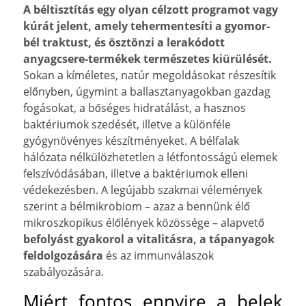
A béltisztítás egy olyan célzott programot vagy
kúrát jelent, amely tehermentesíti a gyomor-
bél traktust, és ösztönzi a lerakódott
anyagcsere-termékek természetes kiürülését.
Sokan a kíméletes, natúr megoldásokat részesítik
előnyben, úgymint a ballasztanyagokban gazdag
fogásokat, a bőséges hidratálást, a hasznos
baktériumok szedését, illetve a különféle
gyógynövényes készítményeket. A bélfalak
hálózata nélkülözhetetlen a létfontosságú elemek
felszívódásában, illetve a baktériumok elleni
védekezésben. A legújabb szakmai vélemények
szerint a bélmikrobiom – azaz a bennünk élő
mikroszkopikus élőlények közössége – alapvető
befolyást gyakorol a vitalitásra, a tápanyagok
feldolgozására
és az immunválaszok
szabályozására.
Miért fontos ennyire a belek