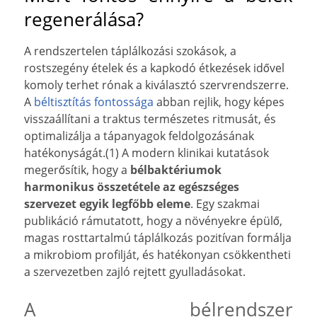
regenerálása?
A rendszertelen táplálkozási szokások, a
rostszegény ételek és a kapkodó étkezések idővel
komoly terhet rónak a kiválasztó szervrendszerre.
A
béltisztítás fontossága
abban rejlik, hogy képes
visszaállítani a traktus természetes ritmusát, és
optimalizálja a tápanyagok feldolgozásának
hatékonyságát.(1) A modern klinikai kutatások
megerősítik, hogy a
bélbaktériumok
harmonikus összetétele az egészséges
szervezet egyik legfőbb eleme
. Egy szakmai
publikáció rámutatott, hogy a növényekre épülő,
magas rosttartalmú táplálkozás pozitívan formálja
a mikrobiom profilját, és hatékonyan csökkentheti
a szervezetben zajló rejtett gyulladásokat.
A bélrendszer