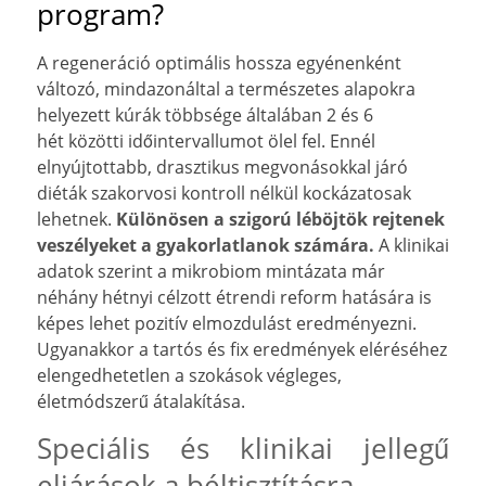
program?
A regeneráció optimális hossza egyénenként
változó, mindazonáltal a természetes alapokra
helyezett kúrák többsége általában 2 és 6
hét közötti időintervallumot ölel fel. Ennél
elnyújtottabb, drasztikus megvonásokkal járó
diéták szakorvosi kontroll nélkül kockázatosak
lehetnek.
Különösen a szigorú léböjtök rejtenek
veszélyeket a gyakorlatlanok számára.
A klinikai
adatok szerint a mikrobiom mintázata már
néhány hétnyi célzott étrendi reform hatására is
képes lehet pozitív elmozdulást eredményezni.
Ugyanakkor a tartós és fix eredmények eléréséhez
elengedhetetlen a szokások végleges,
életmódszerű átalakítása.
Speciális és klinikai jellegű
eljárások a béltisztításra