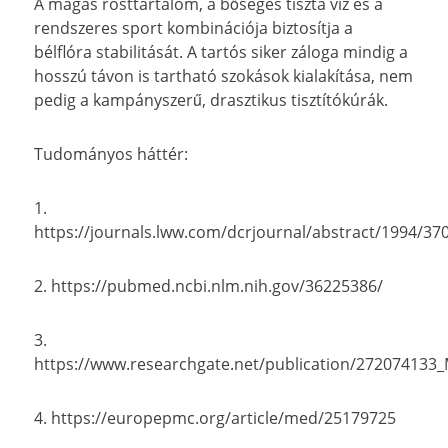
A magas rosttartalom, a bőséges tiszta víz és a
rendszeres sport kombinációja biztosítja a
bélflóra stabilitását. A tartós siker záloga mindig a
hosszú távon is tartható szokások kialakítása, nem
pedig a kampányszerű, drasztikus tisztítókúrák.
Tudományos háttér:
1.
https://journals.lww.com/dcrjournal/abstract/1994/37
2. https://pubmed.ncbi.nlm.nih.gov/36225386/
3.
https://www.researchgate.net/publication/272074133_
4. https://europepmc.org/article/med/25179725