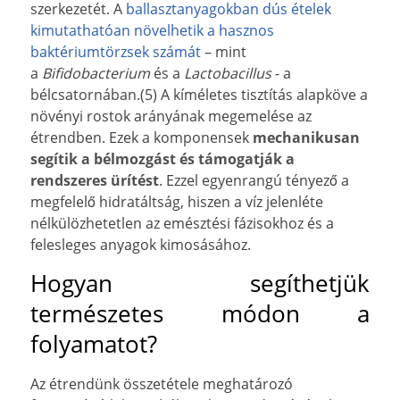
szerkezetét. A
ballasztanyagokban dús ételek
kimutathatóan növelhetik a hasznos
baktériumtörzsek számát
– mint
a
Bifidobacterium
és a
Lactobacillus
- a
bélcsatornában.(5) A kíméletes tisztítás alapköve a
növényi rostok arányának megemelése az
étrendben. Ezek a komponensek
mechanikusan
segítik a bélmozgást és támogatják a
rendszeres ürítést
. Ezzel egyenrangú tényező a
megfelelő hidratáltság, hiszen a víz jelenléte
nélkülözhetetlen az emésztési fázisokhoz és a
felesleges anyagok kimosásához.
Hogyan segíthetjük
természetes módon a
folyamatot?
Az étrendünk összetétele meghatározó