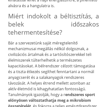
kihatással lehet a napi energiaszintre, a pihentető
alvásra és a hangulatra is.
Miért indokolt a béltisztítás, a
belek időszakos
tehermentesítése?
Bár a szervezetünk saját méregtelenítő
mechanizmusai megállás nélkül dolgoznak, a
civilizációs ártalmak és a tartósítószerekkel teli
élelmiszerek túlterhelhetik a természetes
kapacitásokat. A bélrendszer célzott támogatása
és a tiszta étkezés segíthet fenntartani a normál
anyagcserét és a salakanyagok rendszeres
távozását. A helyes étrend mellett azonban az
aktív életmód is kihagyhatatlan fontosságú.
Tanulmányok igazolják, hogy a r
endszeres sport
előnyösen változtathatja meg a mikrobiom
összetételét
, és fokozza a teljes emésztőrendszer