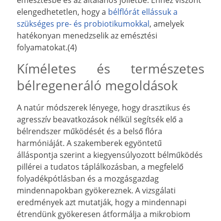
emésztésbe és az általános jóllétbe. Ehhez viszont
elengedhetetlen, hogy a
bélflórát ellássuk a
szükséges pre- és probiotikumokkal
, amelyek
hatékonyan menedzselik az emésztési
folyamatokat.(4)
Kíméletes és természetes
bélregeneráló megoldások
A natúr módszerek lényege, hogy drasztikus és
agresszív beavatkozások nélkül segítsék elő a
bélrendszer működését és a belső flóra
harmóniáját. A szakemberek egyöntetű
álláspontja szerint a kiegyensúlyozott bélműködés
pillérei a tudatos táplálkozásban, a megfelelő
folyadékpótlásban és a mozgásgazdag
mindennapokban gyökereznek. A vizsgálati
eredmények azt mutatják, hogy a mindennapi
étrendünk gyökeresen átformálja a mikrobiom