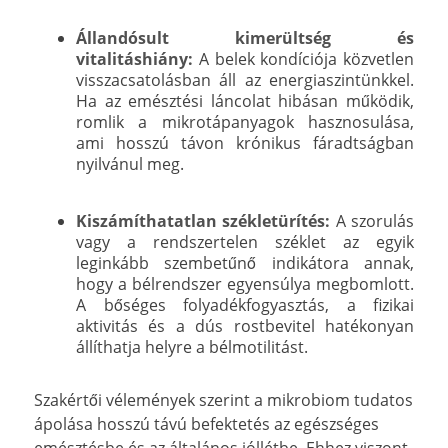
Állandósult kimerültség és
vitalitáshiány:
A belek kondíciója közvetlen
visszacsatolásban áll az energiaszintünkkel.
Ha az emésztési láncolat hibásan működik,
romlik a mikrotápanyagok hasznosulása,
ami hosszú távon krónikus fáradtságban
nyilvánul meg.
Kiszámíthatatlan székletürítés:
A szorulás
vagy a rendszertelen széklet az egyik
leginkább szembetűnő indikátora annak,
hogy a bélrendszer egyensúlya megbomlott.
A bőséges folyadékfogyasztás, a fizikai
aktivitás és a dús rostbevitel hatékonyan
állíthatja helyre a bélmotilitást.
Szakértői vélemények szerint a mikrobiom tudatos
ápolása hosszú távú befektetés az egészséges