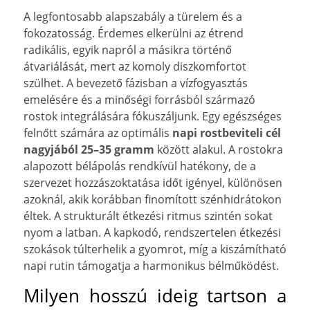
A legfontosabb alapszabály a türelem és a
fokozatosság. Érdemes elkerülni az étrend
radikális, egyik napról a másikra történő
átvariálását, mert az komoly diszkomfortot
szülhet. A bevezető fázisban a vízfogyasztás
emelésére és a minőségi forrásból származó
rostok integrálására fókuszáljunk. Egy egészséges
felnőtt számára az optimális
napi rostbeviteli cél
nagyjából 25–35 gramm
között alakul. A rostokra
alapozott bélápolás rendkívül hatékony, de a
szervezet hozzászoktatása időt igényel, különösen
azoknál, akik korábban finomított szénhidrátokon
éltek. A strukturált étkezési ritmus szintén sokat
nyom a latban. A kapkodó, rendszertelen étkezési
szokások túlterhelik a gyomrot, míg a kiszámítható
napi rutin támogatja a harmonikus bélműködést.
Milyen hosszú ideig tartson a