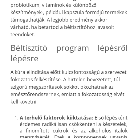
probiotikum, vitaminok és különböző
készítmények-, például kapszula formájú termékek
támogathatják. A legjobb eredmény akkor
várható, ha betartod a béltisztítóhoz javasolt
teendőket.
Béltisztító program lépésről
lépésre
A kúra elindítása előtt kulcsfontosságú a szervezet
fokozatos felkészítése. A hirtelen bevezetett, túl
szigorú megszorítások sokkot okozhatnak az
emésztőrendszernek, emiatt a fokozatosság elvét
kell követni.
A terhelő faktorok kiiktatása:
Első lépésként
érdemes radikálisan csökkenteni a készételek,
a finomított cukrok és az alkoholos italok
mennyiségét. Ezek a komponensek ugyanis