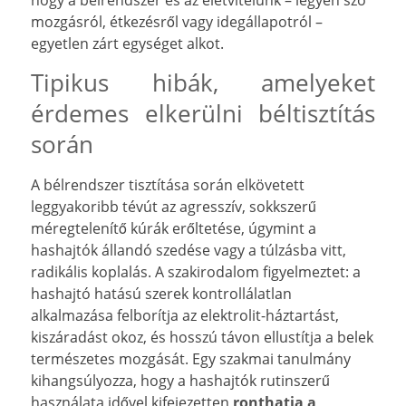
hogy a bélrendszer és az életvitelünk – legyen szó
mozgásról, étkezésről vagy idegállapotról –
egyetlen zárt egységet alkot.
Tipikus hibák, amelyeket
érdemes elkerülni béltisztítás
során
A bélrendszer tisztítása során elkövetett
leggyakoribb tévút az agresszív, sokkszerű
méregtelenítő kúrák erőltetése, úgymint a
hashajtók állandó szedése vagy a túlzásba vitt,
radikális koplalás. A szakirodalom figyelmeztet: a
hashajtó hatású szerek kontrollálatlan
alkalmazása felborítja az elektrolit-háztartást,
kiszáradást okoz, és hosszú távon ellustítja a belek
természetes mozgását. Egy szakmai tanulmány
kihangsúlyozza, hogy a hashajtók rutinszerű
használata idővel kifejezetten
ronthatja a