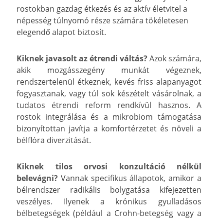
rostokban gazdag étkezés és az aktív életvitel a
népesség túlnyomó része számára tökéletesen
elegendő alapot biztosít.
Kiknek javasolt az étrendi váltás?
Azok számára,
akik mozgásszegény munkát végeznek,
rendszertelenül étkeznek, kevés friss alapanyagot
fogyasztanak, vagy túl sok készételt vásárolnak, a
tudatos étrendi reform rendkívül hasznos. A
rostok integrálása és a mikrobiom támogatása
bizonyítottan javítja a komfortérzetet és növeli a
bélflóra diverzitását.
Kiknek tilos orvosi konzultáció nélkül
belevágni?
Vannak specifikus állapotok, amikor a
bélrendszer radikális bolygatása kifejezetten
veszélyes. Ilyenek a krónikus gyulladásos
bélbetegségek (például a Crohn-betegség vagy a