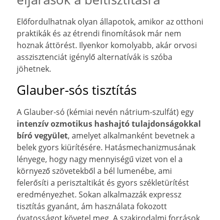
Előfordulhatnak olyan állapotok, amikor az otthoni
praktikák és az étrendi finomítások már nem
hoznak áttörést. Ilyenkor komolyabb, akár orvosi
asszisztenciát igénylő alternatívák is szóba
jöhetnek.
Glauber-sós tisztítás
A Glauber-só (kémiai nevén nátrium-szulfát) egy
intenzív ozmotikus hashajtó tulajdonságokkal
bíró vegyület
, amelyet alkalmanként bevetnek a
belek gyors kiürítésére. Hatásmechanizmusának
lényege, hogy nagy mennyiségű vizet von el a
környező szövetekből a bél lumenébe, ami
felerősíti a perisztaltikát és gyors székletürítést
eredményezhet. Sokan alkalmazzák expressz
tisztítás gyanánt, ám használata fokozott
óvatosságot követel meg. A szakirodalmi források