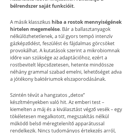
bélrendszer saját funkcióit
.
A másik klasszikus
hiba a
rostok mennyiségének
hirtelen megemelése
. Bár a ballasztanyagok
nélkülözhetetlenek, a túl gyors tempó intenzív
gázképződést, feszülést és fájdalmas görcsöket
provokálhat. A kutatások szerint a mikrobiomnak
időre van szüksége az adaptációhoz, ezért a
rostbevitelt lépcsőzetesen, hetente mindössze
néhány grammal szabad emelni, lehetőséget adva
a jótékony baktériumok elszaporodásának.
Szintén tévút a hangzatos „detox”
készítményekben való hit. Az emberi test –
kiemelten a máj és a kiválasztást végző vesék – egy
tökéletesen megalkotott, megszakítás nélkül
működő belső méregtelenítő apparátussal
rendelkezik. Nincs tudományos értekezés arról,