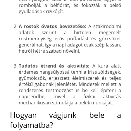
rombolják a bélflórát, és fokozzák a belső
gyulladások rizikóját.
A rostok óvatos bevezetése:
A szakirodalmi
adatok szerint a hirtelen megemelt
rostmennyiség erős puffadást és görcsöket
generálhat, így a napi adagot csak szép lassan,
hétről hétre szabad növelni.
Tudatos étrend és aktivitás:
A kúra alatt
érdemes hangsúlyossá tenni a friss zöldségek,
gyümölcsök, erjesztett élelmiszerek és teljes
értékű gabonák jelenlétét. Mindezek mellett a
rendszeres testmozgást is be kell építeni a
napirendbe, mivel a fizikai aktivitás
mechanikusan stimulálja a belek munkáját.
Hogyan vágjunk bele a
folyamatba?