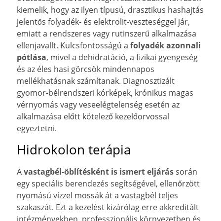
kiemelik, hogy az ilyen típusú, drasztikus hashajtás
jelentős folyadék- és elektrolit-veszteséggel jár,
emiatt a rendszeres vagy rutinszerű alkalmazása
ellenjavallt. Kulcsfontosságú a
folyadék azonnali
pótlása
, mivel a dehidratáció, a fizikai gyengeség
és az éles hasi görcsök mindennapos
mellékhatásnak számítanak. Diagnosztizált
gyomor-bélrendszeri kórképek, krónikus magas
vérnyomás vagy veseelégtelenség esetén az
alkalmazása előtt kötelező kezelőorvossal
egyeztetni.
Hidrokolon terápia
A
vastagbél-öblítésként is ismert eljárás
során
egy speciális berendezés segítségével, ellenőrzött
nyomású vízzel mossák át a vastagbél teljes
szakaszát. Ezt a kezelést kizárólag erre akkreditált
intézményekben, professzionális környezetben és