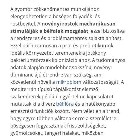
A gyomor zökkenőmentes munkájához
elengedhetetlen a bőséges folyadék- és
rostbevitel. A
növényi rostok mechanikusan
stimulálják a bélfalak mozgását
, ezzel biztosítva
a rendszeres és problémamentes salaktalanítást.
Ezzel párhuzamosan a pro- és prebiotikumok
ideális környezetet teremtenek a jótékony
baktériumtörzsek kolonizációjához. A tudományos
adatok alapján mindehhez sokszínű, növényi
dominanciájú étrendre van szükség, ami
közvetlenül növeli a
mikrobiom
változatosságát. A
mediterrán típusú táplálkozást elemző
szakemberek például egyértelmű kapcsolatot
mutattak ki a diverz
bélflóra
és a hatékonyabb
emésztési funkciók között. Nem véletlen a trend,
hogy egyre többen váltanak erre a szemléletre:
bőségesen fogyasztanak friss zöldségeket,
gyümölcsöket, tengeri halakat, miközben