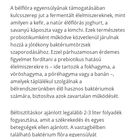
A bélflóra egyensúlyának támogatásában
kulcsszerep jut a fermentált élelmiszereknek, mint
amilyen a kefir, a natúr élőflórás joghurt, a
savanyú káposzta vagy a kimchi. Ezek természetes
probiotikumként működve közvetlenül járulnak
hozzá a jótékony baktériumtörzsek
szaporodásához. Ezzel párhuzamosan érdemes
figyelmet fordítani a prebiotikus hatású
élelmiszerekre is – ide tartozik a fokhagyma, a
vöröshagyma, a póréhagyma vagy a banán –,
amelyek táplálékul szolgálnak a
bélrendszerünkben élő hasznos baktériumok
számára, biztosítva azok zavartalan működését.
Béltisztításkor ajánlott legalább 2-3 liter folyadék
fogyasztása, amit a székrekedés és egyes
betegségek ellen ajánlott. A vastagbélben
található baktérium flóra egyensúlyát