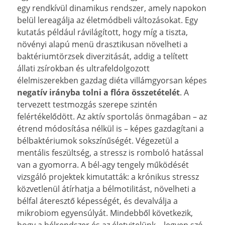
egy rendkívül dinamikus rendszer, amely napokon
belül lereagálja az életmódbeli változásokat. Egy
kutatás például rávilágított, hogy míg a tiszta,
növényi alapú menü drasztikusan növelheti a
baktériumtörzsek diverzitását, addig a telített
állati zsírokban és ultrafeldolgozott
élelmiszerekben gazdag diéta villámgyorsan képes
negatív irányba tolni a flóra összetételét
. A
tervezett testmozgás szerepe szintén
felértékelődött. Az aktív sportolás önmagában – az
étrend módosítása nélkül is – képes gazdagítani a
bélbaktériumok sokszínűségét. Végezetül a
mentális feszültség, a stressz is romboló hatással
van a gyomorra. A bél-agy tengely működését
vizsgáló projektek kimutatták: a krónikus stressz
közvetlenül átírhatja a bélmotilitást, növelheti a
bélfal áteresztő képességét, és devalválja a
mikrobiom egyensúlyát. Mindebből következik,