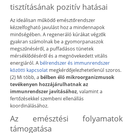
tisztításának pozitív hatásai
Az ideálisan működő emésztőrendszer
kézzelfogható javulást hoz a mindennapok
minőségében. A regeneráló kúrákat végzők
gyakran számolnak be a gyomorpanaszok
megszűnéséről, a puffadásos tünetek
mérséklődéséről és a megnövekedett vitális
energiáról. A
bélrendszer és immunrendszer
közötti kapcsolat
megkérdőjelezhetetlenül szoros.
(2) Mi több, a
bélben élő mikroorganizmusok
tevékenyen hozzájárulhatnak az
immunrendszer javításához
, valamint a
fertőzésekkel szembeni ellenállás
koordinálásához.
Az emésztési folyamatok
támogatása