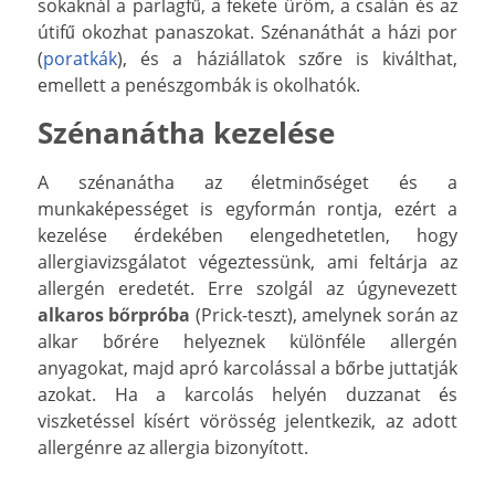
sokaknál a parlagfű, a fekete üröm, a csalán és az
útifű okozhat panaszokat. Szénanáthát a házi por
(
poratkák
), és a háziállatok szőre is kiválthat,
emellett a penészgombák is okolhatók.
Szénanátha kezelése
A szénanátha az életminőséget és a
munkaképességet is egyformán rontja, ezért a
kezelése érdekében elengedhetetlen, hogy
allergiavizsgálatot végeztessünk, ami feltárja az
allergén eredetét. Erre szolgál az úgynevezett
alkaros bőrpróba
(Prick-teszt), amelynek során az
alkar bőrére helyeznek különféle allergén
anyagokat, majd apró karcolással a bőrbe juttatják
azokat. Ha a karcolás helyén duzzanat és
viszketéssel kísért vörösség jelentkezik, az adott
allergénre az allergia bizonyított.