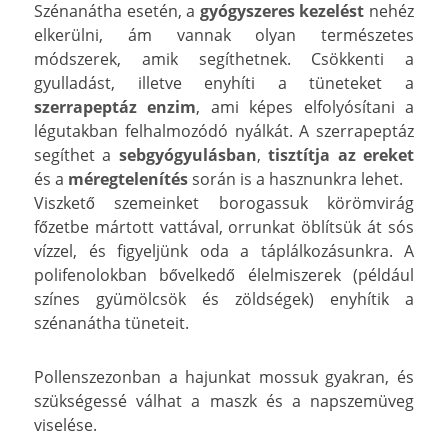
Szénanátha esetén, a
gyógyszeres kezelést
nehéz
elkerülni, ám vannak olyan természetes
módszerek, amik segíthetnek. Csökkenti a
gyulladást, illetve enyhíti a tüneteket a
szerrapeptáz enzim
, ami képes elfolyósítani a
légutakban felhalmozódó nyálkát. A szerrapeptáz
segíthet a
sebgyógyulásban
,
tisztítja az ereket
és a
méregtelenítés
során is a hasznunkra lehet.
Viszkető szemeinket borogassuk körömvirág
főzetbe mártott vattával, orrunkat öblítsük át sós
vízzel, és figyeljünk oda a táplálkozásunkra. A
polifenolokban bővelkedő élelmiszerek (például
színes gyümölcsök és zöldségek) enyhítik a
szénanátha tüneteit.
Pollenszezonban a hajunkat mossuk gyakran, és
szükségessé válhat a maszk és a napszemüveg
viselése.