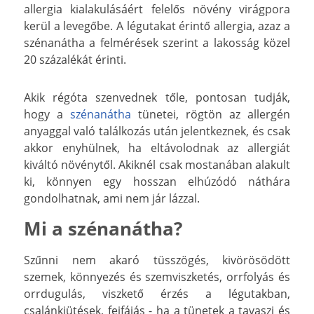
allergia kialakulásáért felelős növény virágpora
kerül a levegőbe. A légutakat érintő allergia, azaz a
szénanátha a felmérések szerint a lakosság közel
20 százalékát érinti.
Akik régóta szenvednek tőle, pontosan tudják,
hogy a
szénanátha
tünetei, rögtön az allergén
anyaggal való találkozás után jelentkeznek, és csak
akkor enyhülnek, ha eltávolodnak az allergiát
kiváltó növénytől. Akiknél csak mostanában alakult
ki, könnyen egy hosszan elhúzódó náthára
gondolhatnak, ami nem jár lázzal.
Mi a szénanátha?
Szűnni nem akaró tüsszögés, kivörösödött
szemek, könnyezés és szemviszketés, orrfolyás és
orrdugulás, viszkető érzés a légutakban,
csalánkiütések, fejfájás - ha a tünetek a tavaszi és