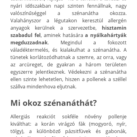
nyári időszakban napi szinten fennállnak, nagy
valószínűséggel a szénanátha okozza.
Valahányszor a légutakon keresztül allergén
anyagok kerülnek a szervezetbe,
hisztamin
szabadul fel
, aminek hatására
a nyálkahártyák
megduzzadnak
. Megindul a fokozott
váladéktermelés, és kialakulhat a szénanátha. A
tünetek korlátozódhatnak a szemre, az orra, vagy
az arcüreget, de gyakran a három területen
egyszerre jelentkeznek. Védekezni a szénanátha
ellen szinte lehetetlen, hiszen a pollenek a széllel
szállva mindenhova eljutnak.
Mi okoz szénanáthát?
Allergiás reakciót sokféle növény pollenje
kiválthat: a korán virágzó fák (mogyoró, nyír,
tölgy), a különböző pázsitfüvek és gabonák,