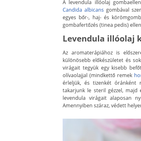
A levendula illóolaj gombaellen
Candida albicans
gombával szemb
egyes bőr-, haj- és körömgombák
gombafertőzés (tinea pedis) ellen
Levendula illóolaj 
Az aromaterápiához is előszere
különösebb előkészületet és s
virágait tegyük egy kisebb befőt
olívaolajjal (mindkettő remek
ho
érleljük, és tizenkét óránként
takarjunk le steril gézzel, majd 
levendula virágait alaposan n
Amennyiben száraz, védett helyen t