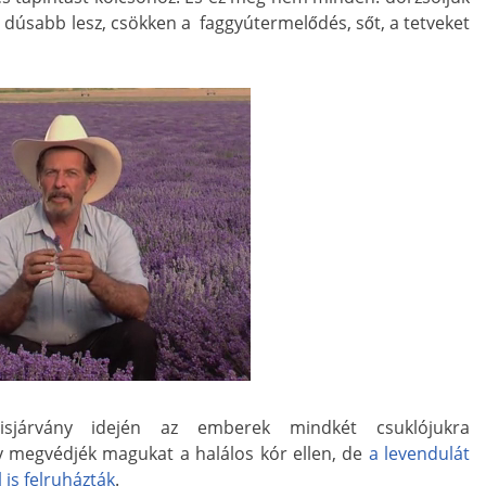
, dúsabb lesz, csökken a faggyútermelődés, sőt, a tetveket
isjárvány idején az emberek mindkét csuklójukra
y megvédjék magukat a halálos kór ellen, de
a levendulát
 is felruházták
.