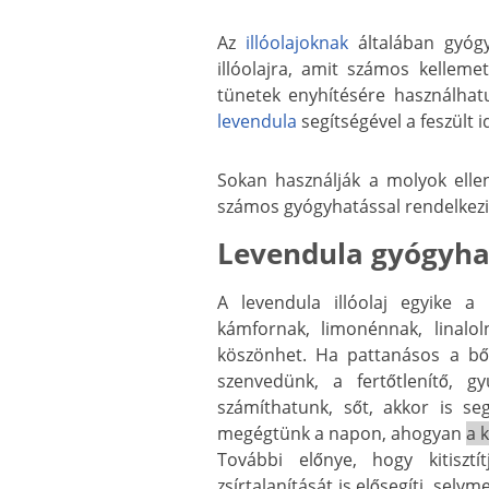
Az
illóolajoknak
általában gyógy
illóolajra, amit számos kelleme
tünetek enyhítésére használhatu
levendula
segítségével a feszült 
Sokan használják a molyok ell
számos gyógyhatással rendelkezi
Levendula gyógyha
A levendula illóolaj egyike a
kámfornak, limonénnak, linalol
köszönhet. Ha pattanásos a bő
szenvedünk, a fertőtlenítő, g
számíthatunk, sőt, akkor is seg
megégtünk a napon, ahogyan
a 
További előnye, hogy kitiszt
zsírtalanítását is elősegíti, sel