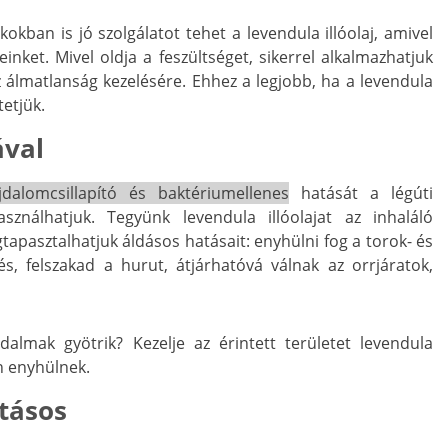
kokban is jó szolgálatot tehet a levendula illóolaj, amivel
ket. Mivel oldja a feszültséget, sikerrel alkalmazhatjuk
az álmatlanság kezelésére. Ehhez a legjobb, ha a levendula
tetjük.
ával
fájdalomcsillapító és baktériumellenes
hatását a légúti
sználhatjuk. Tegyünk levendula illóolajat az inhaláló
tapasztalhatjuk áldásos hatásait: enyhülni fog a torok- és
és, felszakad a hurut, átjárhatóvá válnak az orrjáratok,
lmak gyötrik? Kezelje az érintett területet levendula
an enyhülnek.
tásos