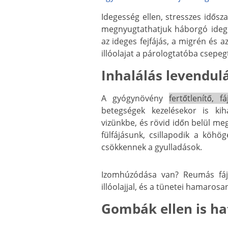
Idegesség ellen, stresszes idősza
megnyugtathatjuk háborgó idegein
az ideges fejfájás, a migrén és 
illóolajat a párologtatóba csepeg
Inhalálás levendul
A gyógynövény
fertőtlenítő, 
betegségek kezelésekor is kiha
vizünkbe, és rövid időn belül meg
fülfájásunk, csillapodik a köhög
csökkennek a gyulladások.
Izomhúzódása van? Reumás fájda
illóolajjal, és a tünetei hamaros
Gombák ellen is ha