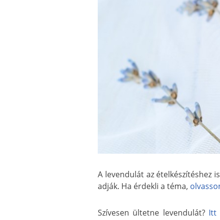
A levendulát az ételkészítéshez 
adják. Ha érdekli a téma,
olvasso
Szívesen ültetne levendulát?
It