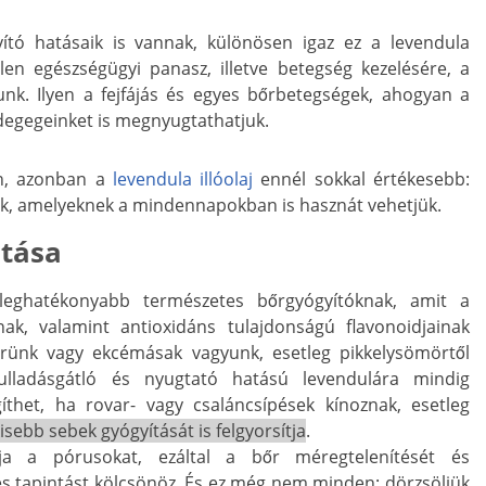
ító hatásaik is vannak, különösen igaz ez a levendula
tlen egészségügyi panasz, illetve betegség kezelésére, a
nk. Ilyen a fejfájás és egyes bőrbetegségek, ahogyan a
idegegeinket is megnyugtathatjuk.
en, azonban a
levendula illóolaj
ennél sokkal értékesebb:
k, amelyeknek a mindennapokban is hasznát vehetjük.
tása
 leghatékonyabb természetes bőrgyógyítóknak, amit a
nak, valamint antioxidáns tulajdonságú flavonoidjainak
rünk vagy ekcémásak vagyunk, esetleg pikkelysömörtől
yulladásgátló és nyugtató hatású levendulára mindig
íthet, ha rovar- vagy csaláncsípések kínoznak, esetleg
kisebb sebek gyógyítását is felgyorsítja
.
ítja a pórusokat, ezáltal a bőr méregtelenítését és
ymes tapintást kölcsönöz. És ez még nem minden: dörzsöljük