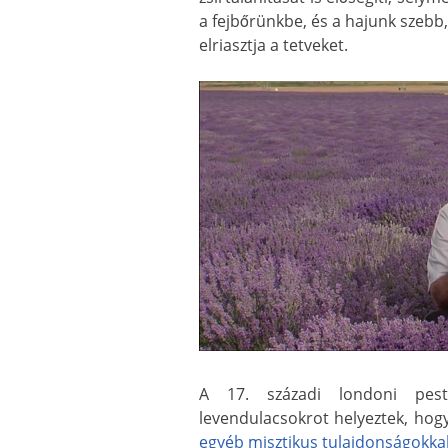
a fejbőrünkbe, és a hajunk szebb
elriasztja a tetveket.
A 17. századi londoni pest
levendulacsokrot helyeztek, hog
egyéb misztikus tulajdonságokkal