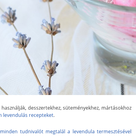
is használják, desszertekhez, süteményekhez, mártásokhoz
n levendulás recepteket
.
t minden tudnivalót megtalál a levendula termesztésével