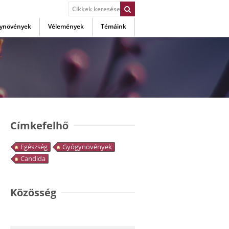
ynövények
Vélemények
Témáink
Címkefelhő
Egészség
Gyógynövények
Candida
Közösség