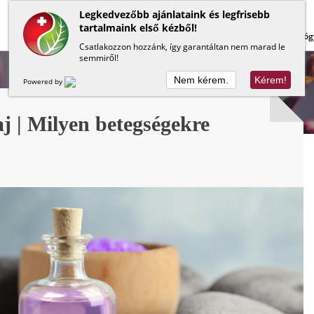
Legkedvezőbb ajánlataink és legfrisebb
tartalmaink első kézből!
Lapos has
Méregtelenítés
Béltisztítás
Gyóg
Csatlakozzon hozzánk, így garantáltan nem marad le
semmiről!
Nem kérem.
Kérem!
Powered by
aj | Milyen betegségekre