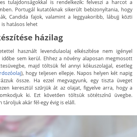
es tulajdonságokkal is rendelkezik: felveszi a harcot a
en. Portugál kutatóknak sikerült bebizonyítania, hogy
, Candida fajok, valamint a leggyakoribb, lábujj közti
 is hatásos lehet
készítése házilag
tettel használt levendulaolaj elkészítése nem igényel
ok időbe sem kerül. Ehhez a növény alaposan megmosott
tesüvegbe, majd töltsük fel annyi kókuszolajjal, esetleg
rdozóolaj
), hogy teljesen ellepje. Napos helyen két napig
 rázzuk össze. Ha ezzel megvagyunk, egy tiszta üveget
ezen keresztül szűrjük át az olajat, figyelve arra, hogy a
yomkodjuk ki. Ezt követően töltsük sötétszínű üvegbe.
ároljuk akár fél-egy évig is eláll.