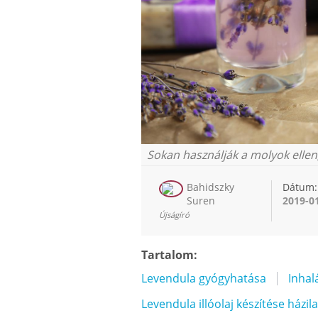
Sokan használják a molyok ellen
Bahidszky
Dátum:
Suren
2019-0
Újságíró
Tartalom:
Levendula gyógyhatása
Inhal
Levendula illóolaj készítése házil