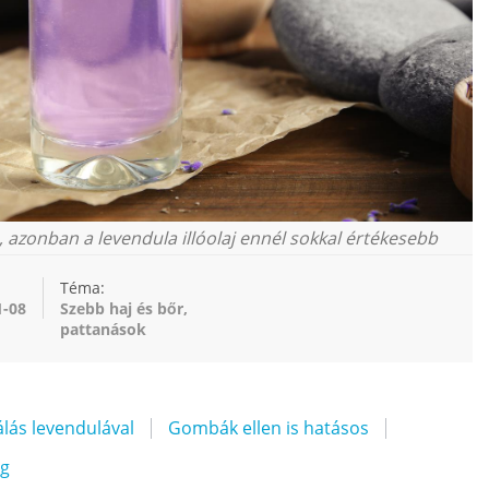
, azonban a levendula illóolaj ennél sokkal értékesebb
Téma:
1-08
Szebb haj és bőr,
pattanások
álás levendulával
Gombák ellen is hatásos
ag