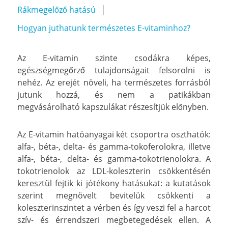
Rákmegelőző hatású
Hogyan juthatunk természetes E-vitaminhoz?
Az E-vitamin szinte csodákra képes,
egészségmegőrző tulajdonságait felsorolni is
nehéz. Az erejét növeli, ha természetes forrásból
jutunk hozzá, és nem a patikákban
megvásárolható kapszulákat részesítjük előnyben.
Az E-vitamin hatóanyagai két csoportra oszthatók:
alfa-, béta-, delta- és gamma-tokoferolokra, illetve
alfa-, béta-, delta- és gamma-tokotrienolokra. A
tokotrienolok az LDL-koleszterin csökkentésén
keresztül fejtik ki jótékony hatásukat: a kutatások
szerint megnövelt bevitelük csökkenti a
koleszterinszintet a vérben és így veszi fel a harcot
szív- és érrendszeri megbetegedések ellen. A