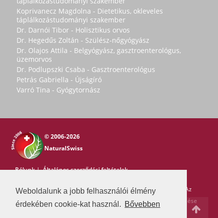
táplálkozástudományi szakember
Koprivanecz Magdolna - Dietetikus, okleveles
táplálkozástudományi szakember
Dr. Darnói Tibor - Holisztikus orvos
Dr. Hegedűs Zoltán - Szülész-nőgyógyász
Dr. Olajos Attila - Belgyógyász, gasztroenterológus,
üzemorvos
Dr. Podlupszki Csaba - Gasztroenterológus
Petrás Gabriella - Újságíró
Varró Tina - Gyógytornász
© 2006-2026
NaturalSwiss
Rólunk
|
Általános szerződési feltételek
Copyright © 2006-2026 NaturalSwiss
Minden jog fenntartva. Az
Weboldalunk a jobb felhasználói élmény
oldal tartalma nem másolható a Natural Swiss írásos beleegyezése
érdekében cookie-kat használ.
Bővebben
nélkül. -
pr@swissmedia.info