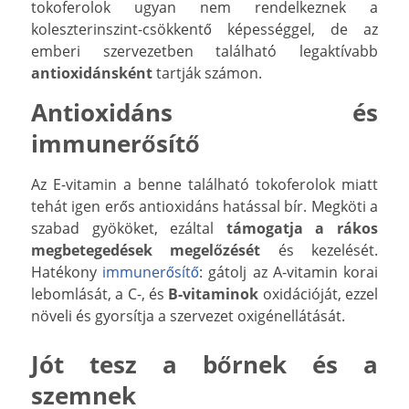
tokoferolok ugyan nem rendelkeznek a
koleszterinszint-csökkentő képességgel, de az
emberi szervezetben található legaktívabb
antioxidánsként
tartják számon.
Antioxidáns és
immunerősítő
Az E-vitamin a benne található tokoferolok miatt
tehát igen erős antioxidáns hatással bír. Megköti a
szabad gyököket, ezáltal
támogatja a rákos
megbetegedések megelőzését
és kezelését.
Hatékony
immunerősítő
: gátolj az A-vitamin korai
lebomlását, a C-, és
B-vitaminok
oxidációját, ezzel
növeli és gyorsítja a szervezet oxigénellátását.
Jót tesz a bőrnek és a
szemnek