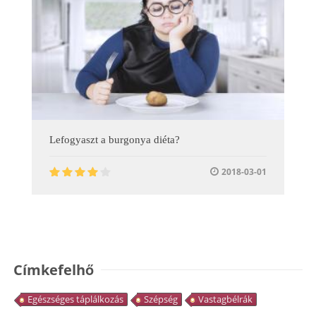
Lefogyaszt a burgonya diéta?
2018-03-01
Címkefelhő
Egészséges táplálkozás
Szépség
Vastagbélrák