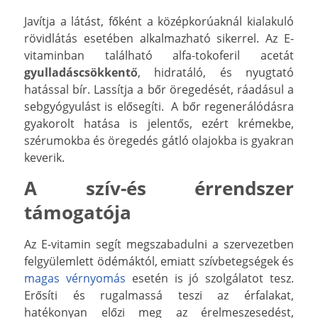
Javítja a látást, főként a középkorúaknál kialakuló
rövidlátás esetében alkalmazható sikerrel. Az E-
vitaminban található alfa-tokoferil acetát
gyulladáscsökkentő
, hidratáló, és nyugtató
hatással bír. Lassítja a bőr öregedését, ráadásul a
sebgyógyulást is elősegíti. A bőr regenerálódásra
gyakorolt hatása is jelentős, ezért krémekbe,
szérumokba és öregedés gátló olajokba is gyakran
keverik.
A szív-és érrendszer
támogatója
Az E-vitamin segít megszabadulni a szervezetben
felgyülemlett ödémáktól, emiatt szívbetegségek és
magas vérnyomás
esetén is jó szolgálatot tesz.
Erősíti és rugalmassá teszi az érfalakat,
hatékonyan előzi meg az érelmeszesedést,