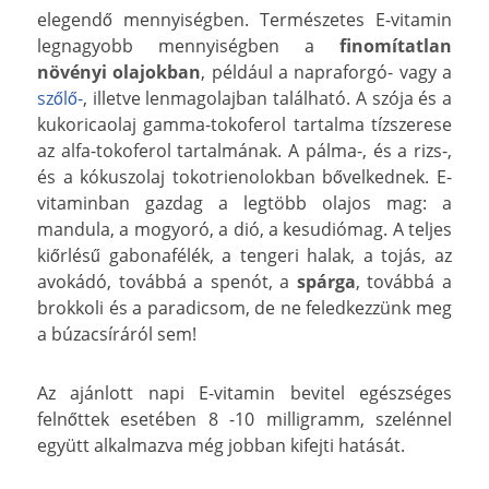
elegendő mennyiségben. Természetes E-vitamin
legnagyobb mennyiségben a
finomítatlan
növényi olajokban
, például a napraforgó- vagy a
szőlő-
, illetve lenmagolajban található. A szója és a
kukoricaolaj gamma-tokoferol tartalma tízszerese
az alfa-tokoferol tartalmának. A pálma-, és a rizs-,
és a kókuszolaj tokotrienolokban bővelkednek. E-
vitaminban gazdag a legtöbb olajos mag: a
mandula, a mogyoró, a dió, a kesudiómag. A teljes
kiőrlésű gabonafélék, a tengeri halak, a tojás, az
avokádó, továbbá a spenót, a
spárga
, továbbá a
brokkoli és a paradicsom, de ne feledkezzünk meg
a búzacsíráról sem!
Az ajánlott napi E-vitamin bevitel egészséges
felnőttek esetében 8 -10 milligramm, szelénnel
együtt alkalmazva még jobban kifejti hatását.