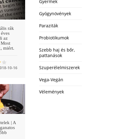
Gyermek
Gyógynövények
Paraziták
ális rák
 éves
Probiotikumok
di az
. Most
, miért.
Szebb haj és bőr,
pattanások
Szuperélelmiszerek
018-10-16
Vega-Vegán
Vélemények
telek | A
aganatos
főbb