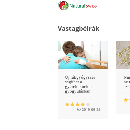
Vastagbélrák
Új rákgyógyszer
Nin
segíthet a
ne 
gyerekeknek a
sz
gyógyulásban
2019-09-25