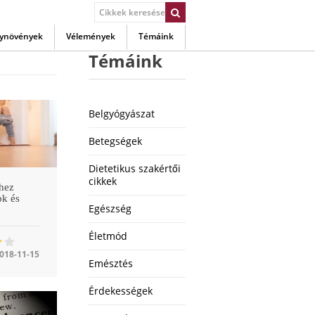
ynövények
Vélemények
Témáink
Témáink
Belgyógyászat
Betegségek
Dietetikus szakértői
cikkek
hez
ok és
Egészség
Életmód
018-11-15
Emésztés
Érdekességek