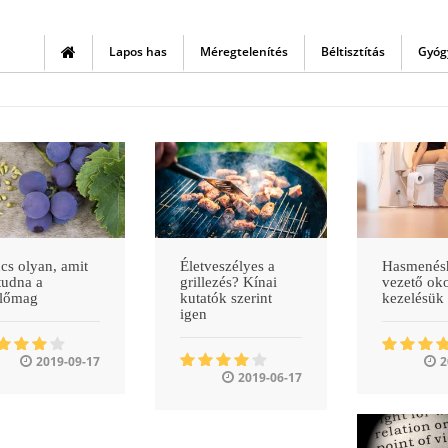
Legkedvezőbb ajánlataink és legfrisebb
tartalmaink első kézből!
Lapos has
Méregtelenítés
Béltisztítás
Gyóg
Csatlakozzon hozzánk, így garantáltan nem marad le
semmiről!
Nem kérem.
Kérem!
Powered by
cs olyan, amit
Életveszélyes a
Hasmenés
tudna a
grillezés? Kínai
vezető ok
őlőmag
kutatók szerint
kezelésük
igen
2019-09-17
2
2019-06-17