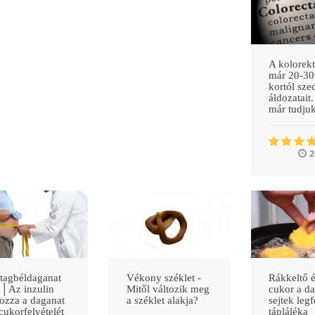
A kolorekt
már 20-30
kortól sze
áldozatait
már tudjuk
2
tagbéldaganat
Vékony széklet -
Rákkeltő é
│Az inzulin
Mitől változik meg
cukor a d
ozza a daganat
a széklet alakja?
sejtek leg
cukorfelvételét
tápláléka