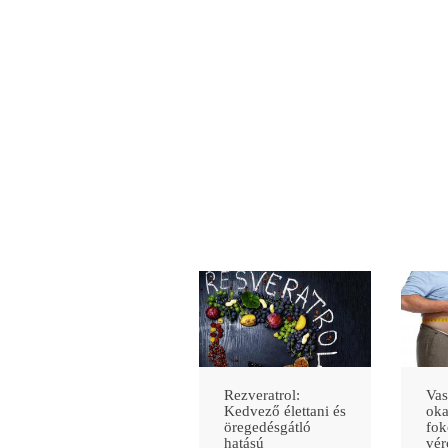
Rezveratrol:
Vas
Kedvező élettani és
oka
öregedésgátló
fok
hatású
vér