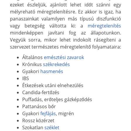
ezeket észleljük, ajánlott lehet időt szánni egy
mélyreható méregtelenítésre. Ez akkor is igaz, ha
panaszainkat valamilyen más típusú diszfunkció
vagy betegség váltotta ki: a
méregtelenítés
mindenképpen javítani fog az állapotunkon.
Vegyük sorra, mikor lehet indokolt rásegíteni a
szervezet természetes méregtelenítő folyamataira:
Általános
emésztési zavarok
Krónikus
székrekedés
Gyakori
hasmenés
IBS
Étkezések utáni elnehezülés
Candida-fertőzés
Puffadás, erőteljes gázképződés
Pattanásos bőr
Gyakori
fejfájás
, migrén
Rossz közérzet
Szokatlan
széklet