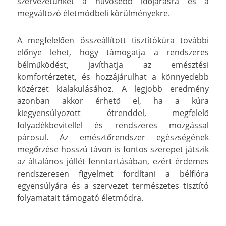
szervezetünket a hűvösebb időjárásra és a
megváltozó életmódbeli körülményekre.
A megfelelően összeállított tisztítókúra további
előnye lehet, hogy támogatja a rendszeres
bélműködést, javíthatja az emésztési
komfortérzetet, és hozzájárulhat a könnyedebb
közérzet kialakulásához. A legjobb eredmény
azonban akkor érhető el, ha a kúra
kiegyensúlyozott étrenddel, megfelelő
folyadékbevitellel és rendszeres mozgással
párosul. Az emésztőrendszer egészségének
megőrzése hosszú távon is fontos szerepet játszik
az általános jóllét fenntartásában, ezért érdemes
rendszeresen figyelmet fordítani a bélflóra
egyensúlyára és a szervezet természetes tisztító
folyamatait támogató életmódra.