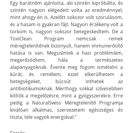
Egy barátnőm ajánlotta, aki szintén kipróbálta, és
szintén nagyon elégedett volta az eredménnyel,
mint ahogy én is. Azelőtt sokszor volt szorulásom,
és a hasam is gyakran fájt. Nagyon érzékeny volt a
torkom is, nagyon sokszor betegeskedtem. De a
ToxiClean Program nemcsak remek
méregtelenítőnek bizonyult, hanem immunerősítő
hatása is van. Megszűntek a hasi problémáim,
megerősödtem, hála a természetes
alapanyagoknak. Évente meg fogom ismételni a
kúrát, és remélem, ezzel elkerülhetem a
betegségeket, búcsút inthetek az
antibiotikumoknak. Merthogy sokkal szívesebben
költök a megelőzésre, mint a gyógyszerekre. Erre
pedig a NaturalSwiss Méregtelenítő Programja
kiválóan alkalmas, szervezetem egészséges és
tiszta, tele vagyok energiával.”
Forrás: