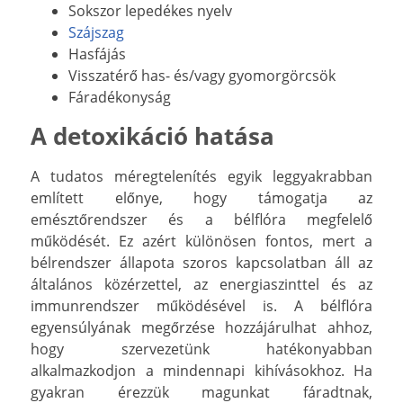
Sokszor lepedékes nyelv
Szájszag
Hasfájás
Visszatérő has- és/vagy gyomorgörcsök
Fáradékonyság
A detoxikáció hatása
A tudatos méregtelenítés egyik leggyakrabban
említett előnye, hogy támogatja az
emésztőrendszer és a bélflóra megfelelő
működését. Ez azért különösen fontos, mert a
bélrendszer állapota szoros kapcsolatban áll az
általános közérzettel, az energiaszinttel és az
immunrendszer működésével is. A bélflóra
egyensúlyának megőrzése hozzájárulhat ahhoz,
hogy szervezetünk hatékonyabban
alkalmazkodjon a mindennapi kihívásokhoz. Ha
gyakran érezzük magunkat fáradtnak,