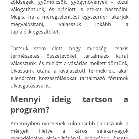
zöldségek, gyümölcsök, gyógynövények – közül
válogathatunk, és ajánlott is ezeket használni.
Mégis, ha a méregtelenítést egyszerűen akarjuk
megvalósítani, válasszuk inkább a
táplálékkiegészítőket.
Tartsuk szem előtt, hogy minőségi, csakis
természetes összetevőket tartalmazó kúrát
válasszunk, és mielőtt a vásárlás mellett döntünk,
olvassunk utána a kiválasztott terméknek, akár
ellenőrzött hozzászólásokat tartalmazó fórumok
olvasgatásával is.
Mennyi ideig tartson a
program?
Amennyiben nincsenek különösebb panaszaink, a
mérgek, illetve a káros salakanyagok
maradéktalan eltávolításának érdekében évente