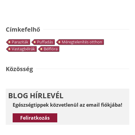
Címkefelhő
Paraziták
Puffadás
Méregtelenítés otthon
Vastagbélrák
Bélflóra
Közösség
BLOG HÍRLEVÉL
Egészségtippek közvetlenül az email fiókjába!
Feliratkozás