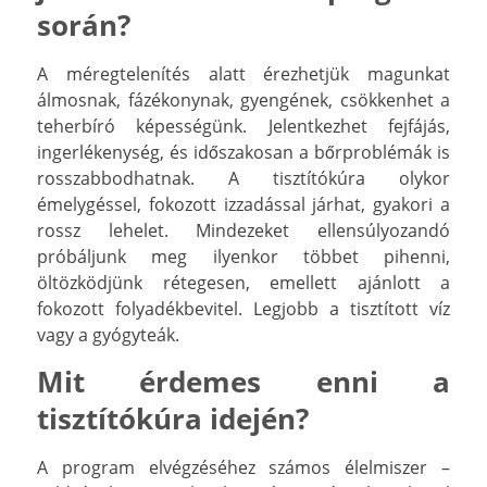
során?
A méregtelenítés alatt érezhetjük magunkat
álmosnak, fázékonynak, gyengének, csökkenhet a
teherbíró képességünk. Jelentkezhet fejfájás,
ingerlékenység, és időszakosan a bőrproblémák is
rosszabbodhatnak. A tisztítókúra olykor
émelygéssel, fokozott izzadással járhat, gyakori a
rossz lehelet. Mindezeket ellensúlyozandó
próbáljunk meg ilyenkor többet pihenni,
öltözködjünk rétegesen, emellett ajánlott a
fokozott folyadékbevitel. Legjobb a tisztított víz
vagy a gyógyteák.
Mit érdemes enni a
tisztítókúra idején?
A program elvégzéséhez számos élelmiszer –