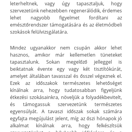
leterheltnek, vagy úgy tapasztaljuk, hogy
szervezetünk nehezebben regenerálódik, érdemes
lehet nagyobb figyelmet fordítani az
emésztőrendszer támogatására és az életmódbeli
szokások felülvizsgálatára.
Mindez ugyanakkor nem csupán akkor lehet
hasznos, amikor már kellemetlen tüneteket
tapasztalunk. Sokan megelőző jelleggel is
beiktatnak évente egy vagy két tisztítókúrát,
amelyet általában tavasszal és ősszel végeznek el.
Ezek az időszakok természetes lehetőséget
kínálnak arra, hogy tudatosabban figyeljünk
étkezési szokásainkra, növeljük a folyadékbevitelt,
és támogassuk szervezetünk természetes
egyensúlyát. A tavaszi időszak sokak számára
egyfajta megújulást jelent, míg az őszi hónapok jó
alkalmat kínálnak arra, hogy felkészítsük