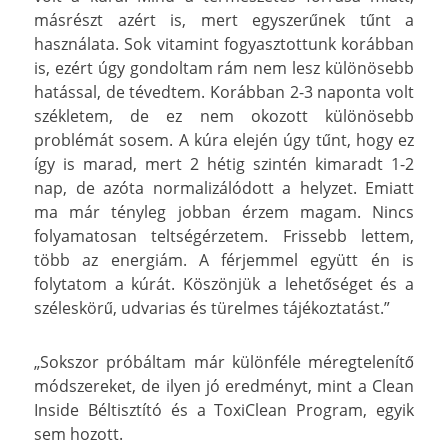
másrészt azért is, mert egyszerűnek tűnt a
használata. Sok vitamint fogyasztottunk korábban
is, ezért úgy gondoltam rám nem lesz különösebb
hatással, de tévedtem. Korábban 2-3 naponta volt
székletem, de ez nem okozott különösebb
problémát sosem. A kúra elején úgy tűnt, hogy ez
így is marad, mert 2 hétig szintén kimaradt 1-2
nap, de azóta normalizálódott a helyzet. Emiatt
ma már tényleg jobban érzem magam. Nincs
folyamatosan teltségérzetem. Frissebb lettem,
több az energiám. A férjemmel együtt én is
folytatom a kúrát. Köszönjük a lehetőséget és a
széleskörű, udvarias és türelmes tájékoztatást.”
„Sokszor próbáltam már különféle méregtelenítő
módszereket, de ilyen jó eredményt, mint a Clean
Inside Béltisztító és a ToxiClean Program, egyik
sem hozott.