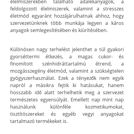
élelmiszerekben található adalékanyagok, a
feldolgozott élelmiszerek, valamint a stresszes
életmód egyaránt hozzájárulhatnak ahhoz, hogy
szervezetünknek több munkája legyen a káros
anyagok semlegesítésében és kiürítésében.
Különösen nagy terhelést jelenthet a túl gyakori
gyorséttermi étkezés, a magas cukor- és
finomított szénhidráttartalmú étrend, a
mozgásszegény életmód, valamint a szükségtelen
gyógyszerhasználat. Ezek a tényezők nem egyik
napról a másikra fejtik ki hatásukat, hanem
hosszabb idő alatt terhelhetik meg a szervezet
természetes egyensúlyát. Emellett nap mint nap
használunk különféle kozmetikumokat,
tisztítószereket és egyéb vegyi anyagokat
tartalmazó termékeket is.