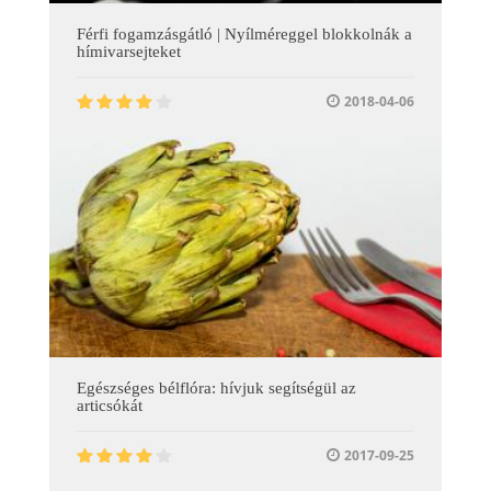
Férfi fogamzásgátló | Nyílméreggel blokkolnák a
hímivarsejteket
2018-04-06
Egészséges bélflóra: hívjuk segítségül az
articsókát
2017-09-25