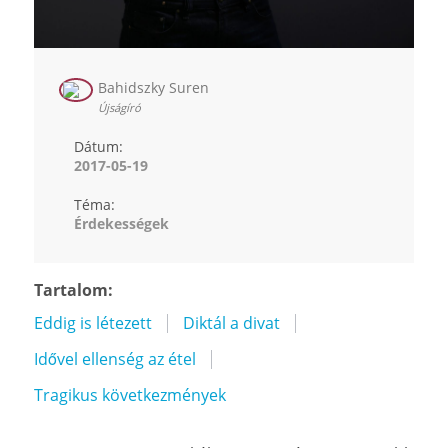
Bahidszky Suren
Újságíró
Dátum:
2017-05-19
Téma:
Érdekességek
Tartalom:
Eddig is létezett
Diktál a divat
Idővel ellenség az étel
Tragikus következmények