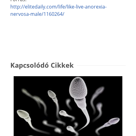
http://elitedaily.com/life/like-live-anorexia-
nervosa-male/1160264/
Kapcsolódó Cikkek