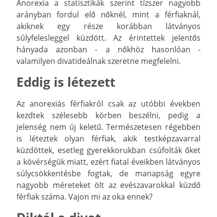
Anorexia a statisztikák szerint tízszer nagyobb
arányban fordul elő nőknél, mint a férfiaknál,
akiknek egy része korábban látványos
súlyfelesleggel küzdött. Az érintettek jelentős
hányada azonban - a nőkhöz hasonlóan -
valamilyen divatideálnak szeretne megfelelni.
Eddig is létezett
Az anorexiás férfiakról csak az utóbbi években
kezdtek szélesebb körben beszélni, pedig a
jelenség nem új keletű. Természetesen régebben
is léteztek olyan férfiak, akik testképzavarral
küzdöttek, esetleg gyerekkorukban csúfolták őket
a kövérségük miatt, ezért fiatal éveikben látványos
súlycsökkentésbe fogtak, de manapság egyre
nagyobb méreteket ölt az evészavarokkal küzdő
férfiak száma. Vajon mi az oka ennek?