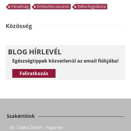
Fáradtság
Emésztési zavarok
Diéta-fogyókúra
Közösség
BLOG HÍRLEVÉL
Egészségtippek közvetlenül az email fiókjába!
Feliratkozás
Szakértőink
Dr. Szabó Zoltán - Fogorvos