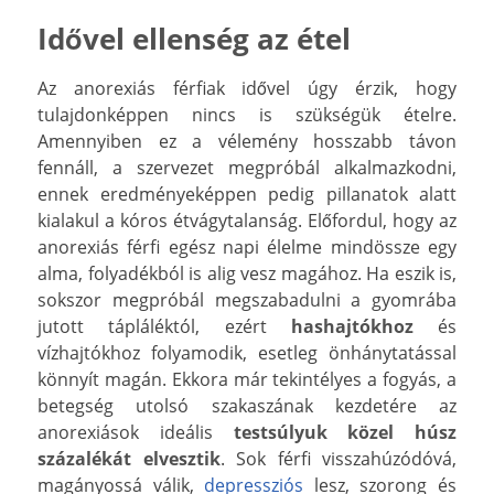
Idővel ellenség az étel
Az anorexiás férfiak idővel úgy érzik, hogy
tulajdonképpen nincs is szükségük ételre.
Amennyiben ez a vélemény hosszabb távon
fennáll, a szervezet megpróbál alkalmazkodni,
ennek eredményeképpen pedig pillanatok alatt
kialakul a kóros étvágytalanság. Előfordul, hogy az
anorexiás férfi egész napi élelme mindössze egy
alma, folyadékból is alig vesz magához. Ha eszik is,
sokszor megpróbál megszabadulni a gyomrába
jutott tápláléktól, ezért
hashajtókhoz
és
vízhajtókhoz folyamodik, esetleg önhánytatással
könnyít magán. Ekkora már tekintélyes a fogyás, a
betegség utolsó szakaszának kezdetére az
anorexiások ideális
testsúlyuk közel húsz
százalékát elvesztik
. Sok férfi visszahúzódóvá,
magányossá válik,
depressziós
lesz, szorong és