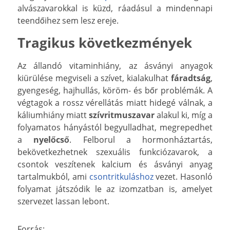
alvászavarokkal is küzd, ráadásul a mindennapi
teendőihez sem lesz ereje.
Tragikus következmények
Az állandó vitaminhiány, az ásványi anyagok
kiürülése megviseli a szívet, kialakulhat
fáradtság
,
gyengeség, hajhullás, köröm- és bőr problémák. A
végtagok a rossz vérellátás miatt hidegé válnak, a
káliumhiány miatt
szívritmuszavar
alakul ki, míg a
folyamatos hányástól begyulladhat, megrepedhet
a
nyelőcső
. Felborul a hormonháztartás,
bekövetkezhetnek szexuális funkciózavarok, a
csontok veszítenek kalcium és ásványi anyag
tartalmukból, ami
csontritkuláshoz
vezet. Hasonló
folyamat játszódik le az izomzatban is, amelyet
szervezet lassan lebont.
Forrás: