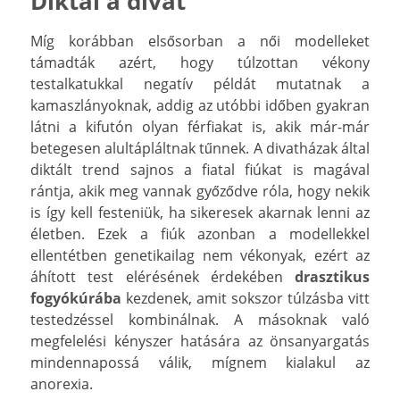
Diktál a divat
Míg korábban elsősorban a női modelleket
támadták azért, hogy túlzottan vékony
testalkatukkal negatív példát mutatnak a
kamaszlányoknak, addig az utóbbi időben gyakran
látni a kifutón olyan férfiakat is, akik már-már
betegesen alultápláltnak tűnnek. A divatházak által
diktált trend sajnos a fiatal fiúkat is magával
rántja, akik meg vannak győződve róla, hogy nekik
is így kell festeniük, ha sikeresek akarnak lenni az
életben. Ezek a fiúk azonban a modellekkel
ellentétben genetikailag nem vékonyak, ezért az
áhított test elérésének érdekében
drasztikus
fogyókúrába
kezdenek, amit sokszor túlzásba vitt
testedzéssel kombinálnak. A másoknak való
megfelelési kényszer hatására az önsanyargatás
mindennapossá válik, mígnem kialakul az
anorexia.