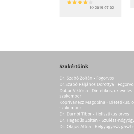
2019-07-02
Szakértőink
Dr. Szabó Zoltán - Fogorvos
Dr.Szabó-Páljános Dorottya - Fogorvo
Dobor Viktória - Dietetikus, oklevele
szakember
Koprivanecz Magdolna - Dietetikus, 
szakember
Dr. Darnói Tibor - Holisztikus orvos
Dr. Hegedűs Zoltán - Szülész-nőgyóg
Dr. Olajos Attila - Belgyógyász, gasz