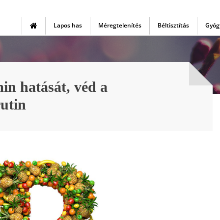
Lapos has
Méregtelenítés
Béltisztítás
Gyóg
min hatását, véd a
rutin