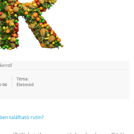
kkentő
Téma:
8-06
Életmód
ben található rutin?