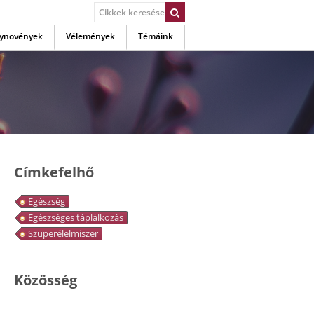
ynövények
Vélemények
Témáink
Címkefelhő
Egészség
Egészséges táplálkozás
Szuperélelmiszer
Közösség