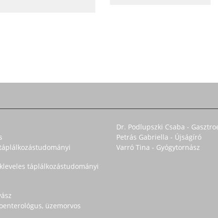
Dr. Podlupszki Csaba - Gasztro
s
Petrás Gabriella - Újságíró
s táplálkozástudományi
Varró Tina - Gyógytornász
okleveles táplálkozástudományi
yász
troenterológus, üzemorvos