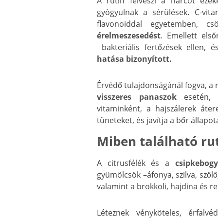
A rutin felveszi a harcot eze
gyógyulnak a sérülések. C-vit
flavonoiddal egyetemben, c
érelmeszesedést
. Emellett els
bakteriális fertőzések ellen, 
hatása
bizonyított.
Érvédő tulajdonságánál fogva, a r
visszeres panaszok
esetén, e
vitaminként, a hajszálerek áte
tüneteket, és javítja a bőr állapot
Miben található ru
A citrusfélék és a
csipkebog
gyümölcsök –áfonya, szilva, szőlő,
valamint a brokkoli, hajdina és r
Léteznek vényköteles, érfalv