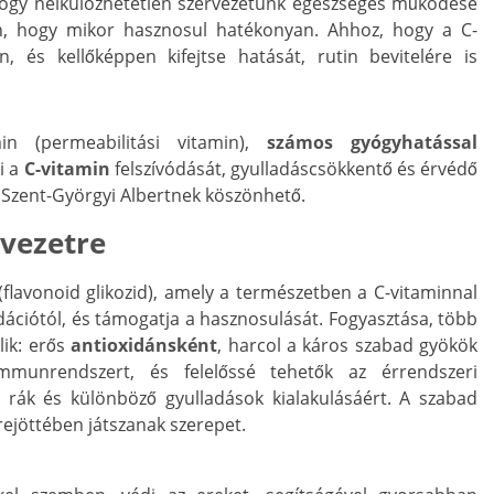
hogy nélkülözhetetlen szervezetünk egészséges működése
n, hogy mikor hasznosul hatékonyan. Ahhoz, hogy a C-
n, és kellőképpen kifejtse hatását, rutin bevitelére is
n (permeabilitási vitamin),
számos gyógyhatással
ti a
C-vitamin
felszívódását, gyulladáscsökkentő és érvédő
e Szent-Györgyi Albertnek köszönhető.
rvezetre
flavonoid glikozid), amely a természetben a C-vitaminnal
idációtól, és támogatja a hasznosulását. Fogyasztása, több
lik: erős
antioxidánsként
, harcol a káros szabad gyökök
immunrendszert, és felelőssé tehetők az érrendszeri
 rák és különböző gyulladások kialakulásáért. A szabad
ejöttében játszanak szerepet.