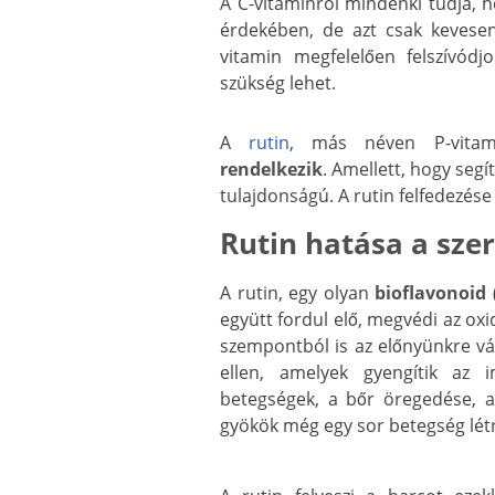
A C-vitaminról mindenki tudja, 
érdekében, de azt csak kevese
vitamin megfelelően felszívódjo
szükség lehet.
A
rutin
, más néven P-vitami
rendelkezik
. Amellett, hogy segí
tulajdonságú. A rutin felfedezés
Rutin hatása a sze
A rutin, egy olyan
bioflavonoid
(
együtt fordul elő, megvédi az ox
szempontból is az előnyünkre vá
ellen, amelyek gyengítik az 
betegségek, a bőr öregedése, a
gyökök még egy sor betegség létr