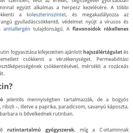
kkel szemben, védi az ereket, segítségével gyorsabban
aminnal együtt alkalmas a herpesz kezelésére. A többi
sökkenti a
koleszterinszintet
, és megakadályozza az
őrangú gyulladáscsökkentő, védelmet nyújt a vírusos és
és
antiallergén
tulajdonságú. A
flavonoidok
rákellenes
utin fogyasztása kifejezetten ajánlott
hajszálértágulat
és
mellett csökkenti a vérzékenységet. Permeabilitási
resztőképességének csökkentésével, mérsékli a rozáceás
át.
tin?
yó
jelentős mennyiségben tartalmazzák, de a bogyós
 ribizli –, illetve a paprika, paradicsom, savanyú káposzta,
ebarbara is bővelkednek rutinban.
édő
rutintartalmú gyógyszerek
, míg a C-vitaminnak