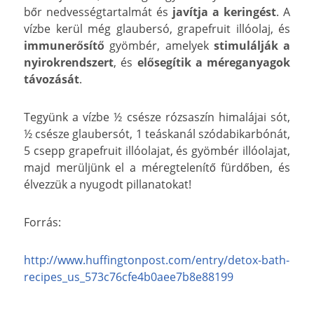
bőr nedvességtartalmát és
javítja a keringést
. A
vízbe kerül még glaubersó, grapefruit illóolaj, és
immunerősítő
gyömbér, amelyek
stimulálják a
nyirokrendszert
, és
elősegítik a méreganyagok
távozását
.
Tegyünk a vízbe ½ csésze rózsaszín himalájai sót,
½ csésze glaubersót, 1 teáskanál szódabikarbónát,
5 csepp grapefruit illóolajat, és gyömbér illóolajat,
majd merüljünk el a méregtelenítő fürdőben, és
élvezzük a nyugodt pillanatokat!
Forrás:
http://www.huffingtonpost.com/entry/detox-bath-
recipes_us_573c76cfe4b0aee7b8e88199