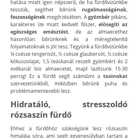
hatása miatt igen népszerű, de ha fürdővizünkbe
tesszük, segíthet bőrünk
rugalmasságának
,
feszességének
megőrzésében. A
gyömbér
pikáns,
karakteres íze miatt kedvelt fűszer,
elősegíti az
egészséges emésztést
, de az almaecethez
hasonlóan bőrünknek és a méregtelenítő
folyamatoknak is jót tesz. Tegyünk a fürdővizünkbe
¼ csésze tengerisót, ½ csésze glaubersót, ½ csésze
kókuszolajat, 1,5 teáskanál reszelt gyömbért és 2
evőkanál bio almaecetet, majd lazítsunk 15-30
percig! Ez a fürdő segít száműzni a
toxinokat
szervezetünkből, miközben bőrünk puha és
problémamentesebb lesz.
Hidratáló, stresszoldó
rózsaszín fürdő
Ehhez a fürdőhöz szükségünk lesz rózsaszín
himalája sóra, ami segít egyenesúlyban tartani a