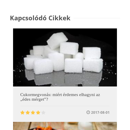
Kapcsolódó Cikkek
Cukormegvonás: miért érdemes elhagyni az
„édes mérget”?
2017-08-01