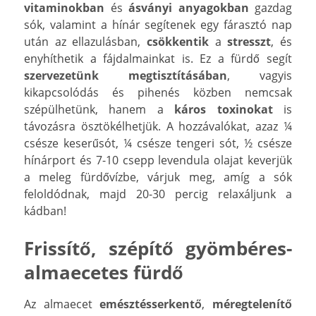
vitaminokban
és
ásványi anyagokban
gazdag
sók, valamint a hínár segítenek egy fárasztó nap
után az ellazulásban,
csökkentik
a
stresszt
, és
enyhíthetik a fájdalmainkat is. Ez a fürdő segít
szervezetünk
megtisztításában
, vagyis
kikapcsolódás és pihenés közben nemcsak
szépülhetünk, hanem a
káros toxinokat
is
távozásra ösztökélhetjük. A hozzávalókat, azaz ¼
csésze keserűsót, ¼ csésze tengeri sót, ½ csésze
hínárport és 7-10 csepp levendula olajat keverjük
a meleg fürdővízbe, várjuk meg, amíg a sók
feloldódnak, majd 20-30 percig relaxáljunk a
kádban!
Frissítő, szépítő gyömbéres-
almaecetes fürdő
Az almaecet
emésztésserkentő
,
méregtelenítő