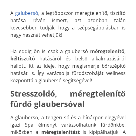
A
galubersó
, a legtöbbször méregtelenítő, tisztító
hatása révén ismert, azt azonban talán
kevesebben tudják, hogy a szépségápolásban is
nagy hasznát vehetjük!
Ha eddig ön is csak a galubersó
méregtelenítő
,
béltisztító
hatásáról és belső alkalmazásáról
hallott, itt az ideje, hogy megismerje bőrszépítő
hatását is. Így varázsolja fürdőszobáját wellness
központtá a glaubersó segítségével!
Stresszoldó, méregtelenítő
fürdő glaubersóval
A glaubersó, a tengeri só és a hínárpor elegyével
igazi Spa élményt varázsolhatunk fürdőnkbe,
miközben a
méregtelenítést
is kipipálhatjuk. A