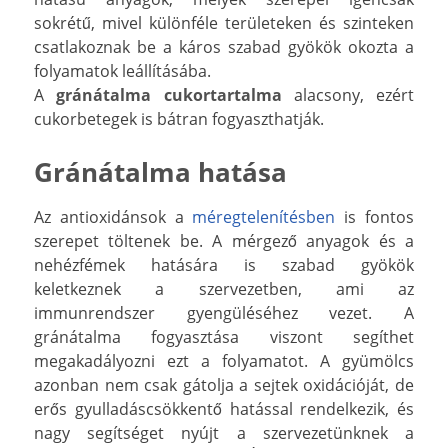
sokrétű, mivel különféle területeken és szinteken
csatlakoznak be a káros szabad gyökök okozta a
folyamatok leállításába.
A
gránátalma cukortartalma
alacsony, ezért
cukorbetegek is bátran fogyaszthatják.
Gránátalma hatása
Az antioxidánsok a
méregtelenítésben
is fontos
szerepet töltenek be. A mérgező anyagok és a
nehézfémek hatására is szabad gyökök
keletkeznek a szervezetben, ami az
immunrendszer gyengüléséhez vezet. A
gránátalma fogyasztása viszont segíthet
megakadályozni ezt a folyamatot. A gyümölcs
azonban nem csak gátolja a sejtek oxidációját, de
erős gyulladáscsökkentő hatással rendelkezik, és
nagy segítséget nyújt a szervezetünknek a