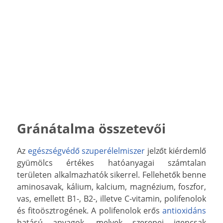
Gránátalma összetevői
Az
egészségvédő szuperélelmiszer
jelzőt kiérdemlő
gyümölcs értékes hatóanyagai számtalan
területen alkalmazhatók sikerrel. Fellehetők benne
aminosavak, kálium, kalcium, magnézium, foszfor,
vas, emellett B1-, B2-, illetve C-vitamin, polifenolok
és fitoösztrogének. A polifenolok erős
antioxidáns
hatású anyagok, melyek szerepei igencsak