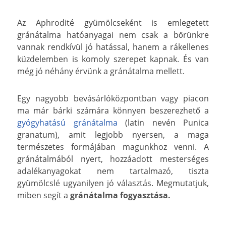
Az Aphrodité gyümölcseként is emlegetett
gránátalma hatóanyagai nem csak a bőrünkre
vannak rendkívül jó hatással, hanem a rákellenes
küzdelemben is komoly szerepet kapnak. És van
még jó néhány érvünk a gránátalma mellett.
Egy nagyobb bevásárlóközpontban vagy piacon
ma már bárki számára könnyen beszerezhető a
gyógyhatású gránátalma
(latin nevén Punica
granatum), amit legjobb nyersen, a maga
természetes formájában magunkhoz venni. A
gránátalmából nyert, hozzáadott mesterséges
adalékanyagokat nem tartalmazó, tiszta
gyümölcslé ugyanilyen jó választás. Megmutatjuk,
miben segít a
gránátalma fogyasztása.