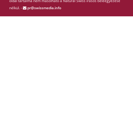
oldal tartalma nem másolható a Natural Swiss írásos beleegyezése
nélkül. -
pr@swissmedia.info