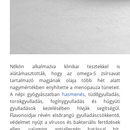
Nőkön alkalmazva klinikai tesztekkel is
alátámasztották, hogy az omega-5 zsírsavat
tartalmazó magjának olaja több hét alatt
nagymértékben enyhítette a menopauza tüneteit.
A népi gyógyászatban
hasmenés
, tüdőgyulladás,
torokgyulladás, fogínygyulladás és húgyúti
gyulladások kezelésében hívják segítségül.
Flavonoidjai révén elsőrangú gyulladáscsökkentő,
védelmet nyújt a vírusos és bakteriális fertőzések
ellen, valamint antiallergén hatással bír.