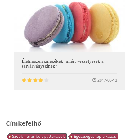
Élelmiszerszínezékek: miért veszélyesek a
szivárványszínek?
2017-06-12
Címkefelhő
Szebb haj és bőr, pattanások
Egészséges táplálkozás