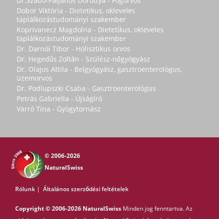
Dr.Szabó-Páljános Dorottya - Fogorvos
Dobor Viktória - Dietetikus, okleveles
táplálkozástudományi szakember
Koprivanecz Magdolna - Dietetikus, okleveles
táplálkozástudományi szakember
Dr. Darnói Tibor - Holisztikus orvos
Dr. Hegedűs Zoltán - Szülész-nőgyógyász
Dr. Olajos Attila - Belgyógyász, gasztroenterológus,
üzemorvos
Dr. Podlupszki Csaba - Gasztroenterológus
Petrás Gabriella - Újságíró
Varró Tina - Gyógytornász
© 2006-2026
NaturalSwiss
Rólunk
|
Általános szerződési feltételek
Copyright © 2006-2026 NaturalSwiss
Minden jog fenntartva. Az