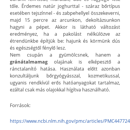
tőle. Érdemes natúr joghurttal - száraz bőrtípus
esetében tejszínnel - és zabpehellyel összekeverni,
majd 15 percre az arcunkon, dekoltázsunkon
hagyni a pépet. Akkor is látható változást
eredményez, ha a pakolást nélkülözve az
étrendünkbe építjük be: hajunk és körmünk dús
és egészségtől fénylő lesz.
Nem csupán a gyümölcsnek, hanem a
gránátalmamag
olajának is elképesztő a
ránctalanító hatása. Használata előtt azonban
konzultáljunk bőrgyógyásszal, kozmetikussal,
ugyanis rendkívül erős hatóanyagokat tartalmaz,
ezáltal csak más olajokkal hígítva használható.
Források:
https://www.ncbi.nlm.nih.gov/pmc/articles/PMC447724