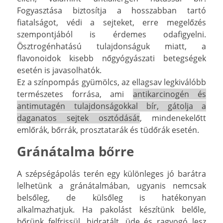
Fogyasztása biztosítja a hosszabban tartó
fiatalságot, védi a sejteket, erre megelőzés
szempontjából is érdemes odafigyelni.
Ösztrogénhatású tulajdonságuk miatt, a
flavonoidok kisebb nőgyógyászati betegségek
esetén is javasolhatók.
Ez a színpompás gyümölcs, az ellagsav legkiválóbb
természetes forrása, ami
antikarcinogén és
antimutagén tulajdonságokkal bír, gátolja a
daganatos sejtek osztódását
, mindenekelőtt
emlőrák, bőrrák, prosztatarák és tüdőrák esetén.
Gránátalma bőrre
A szépségápolás terén egy különleges jó barátra
lelhetünk a gránátalmában, ugyanis nemcsak
belsőleg, de külsőleg is hatékonyan
alkalmazhatjuk. Ha pakolást készítünk belőle,
bőrünk felfrissül, hidratált, üde és ragyogó lesz