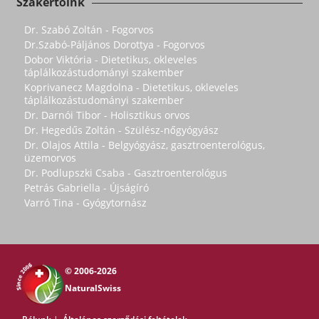
Szakértőink
Dr. Szabó Zoltán - Fogorvos
Dr.Szabó-Páljános Dorottya - Fogorvos
Dobor Viktória - Dietetikus, okleveles
táplálkozástudományi szakember
Koprivanecz Magdolna - Dietetikus, okleveles
táplálkozástudományi szakember
Dr. Darnói Tibor - Holisztikus orvos
Dr. Hegedűs Zoltán - Szülész-nőgyógyász
Dr. Olajos Attila - Belgyógyász, gasztroenterológus,
üzemorvos
Dr. Podlupszki Csaba - Gasztroenterológus
Petrás Gabriella - Újságíró
Varró Tina - Gyógytornász
© 2006-2026
NaturalSwiss