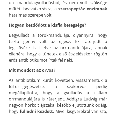
orr mandulagyulladásból, és nem volt szüksége
műtéti beavatkozásra, a
szerrapeptáz enzimnek
hatalmas szerepe volt.
Hogyan kezdődött a kisfia betegsége?
Begyulladt a torokmandulája, olyannyira, hogy
tiszta genny volt az egész. Ez ráterjedt a
légcsövére is, illetve az orrmandulájára, annak
ellenére, hogy a tünetek első észlelésekor rögtön
erős antibiotikumot írtak fel neki.
Mit mondott az orvos?
Az antibiotikum kúrát követően, visszamentük a
fül-orr-gégészetre, a szakorvos pedig
megállapította, hogy a gyulladás a kisfiam
orrmandulájára is ráterjedt. Addigra Ludwig már
nagyon horkolt éjszaka, később eljutottunk odáig,
hogy
fulladni kezdett
. Mivel kisgyerekről van szó,