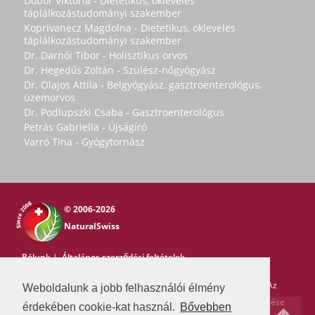
Dobor Viktória - Dietetikus, okleveles
táplálkozástudományi szakember
Koprivanecz Magdolna - Dietetikus, okleveles
táplálkozástudományi szakember
Dr. Darnói Tibor - Holisztikus orvos
Dr. Hegedűs Zoltán - Szülész-nőgyógyász
Dr. Olajos Attila - Belgyógyász, gasztroenterológus,
üzemorvos
Dr. Podlupszki Csaba - Gasztroenterológus
Petrás Gabriella - Újságíró
Varró Tina - Gyógytornász
© 2006-2026
NaturalSwiss
Rólunk
|
Általános szerződési feltételek
Copyright © 2006-2026 NaturalSwiss
Minden jog fenntartva. Az
Weboldalunk a jobb felhasználói élmény
oldal tartalma nem másolható a Natural Swiss írásos beleegyezése
érdekében cookie-kat használ.
Bővebben