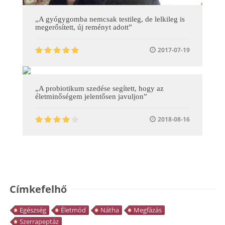
„A gyógygomba nemcsak testileg, de lelkileg is
megerősített, új reményt adott”
2017-07-19
„A probiotikum szedése segített, hogy az
életminőségem jelentősen javuljon”
2018-08-16
Címkefelhő
Egészség
Életmód
Nátha
Megfázás
Szerrapeptáz