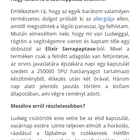
Emlékeztem rá, hogy az egyik barátom valamilyen
természetes dolgot próbált ki az
allergiája
ellen,
amitől megszűntek a légúti panaszai, így felhívtam.
Miután elmeséltem neki, hogy mi van Ludwiggal,
rögtön a segítségemre sietett és kaptam tőle egy
dobozzal az
Elixir Serrapaptase
-ból. Mivel a
terméken csak a felnőtt adagolás van feltüntetve,
az orvos javaslatára éjszakára napi egy kapszulát
szedett a 250000 SPU hatóanyagot tartalmazó
készítményből, étkezés után két órával. Három
nap alatt jelentős javulás történt a kisfiam
állapotában, ami végre reményt adott.
Mesélne erről részletesebben?
Ludwig csütörtök este vette be az első kapszulát,
vasárnap estére szinte teljesen elmúlt a horkolás,
ráadásul a fájdalmai is csökkentek. Hétfőn