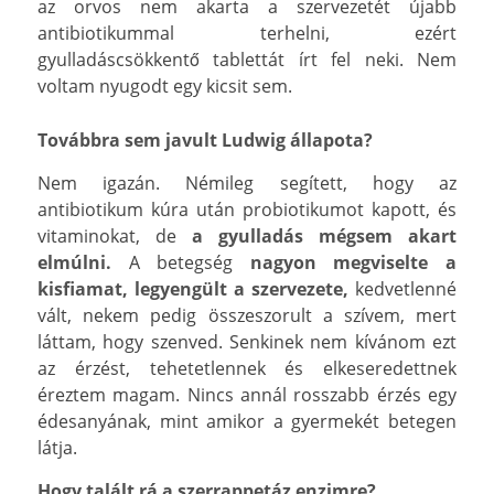
az orvos nem akarta a szervezetét újabb
antibiotikummal terhelni, ezért
gyulladáscsökkentő tablettát írt fel neki. Nem
voltam nyugodt egy kicsit sem.
Továbbra sem javult Ludwig állapota?
Nem igazán. Némileg segített, hogy az
antibiotikum kúra után probiotikumot kapott, és
vitaminokat, de
a gyulladás mégsem akart
elmúlni.
A betegség
nagyon megviselte a
kisfiamat, legyengült a szervezete,
kedvetlenné
vált, nekem pedig összeszorult a szívem, mert
láttam, hogy szenved. Senkinek nem kívánom ezt
az érzést, tehetetlennek és elkeseredettnek
éreztem magam. Nincs annál rosszabb érzés egy
édesanyának, mint amikor a gyermekét betegen
látja.
Hogy talált rá a szerrappetáz enzimre?