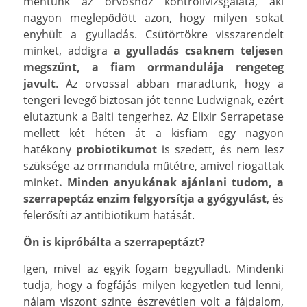
mentünk az orvoshoz kontrollvizsgálata, aki
nagyon meglepődött azon, hogy milyen sokat
enyhült a gyulladás. Csütörtökre visszarendelt
minket, addigra
a gyulladás csaknem teljesen
megszűnt, a fiam orrmandulája rengeteg
javult
. Az orvossal abban maradtunk, hogy a
tengeri levegő biztosan jót tenne Ludwignak, ezért
elutaztunk a Balti tengerhez. Az Elixir Serrapetase
mellett két héten át a kisfiam egy nagyon
hatékony
probiotikumot
is szedett, és nem lesz
szüksége az orrmandula műtétre, amivel riogattak
minket
. Minden anyukának ajánlani tudom, a
szerrapeptáz enzim felgyorsítja a gyógyulást
, és
felerősíti az antibiotikum hatását.
Ön is kipróbálta a szerrapeptázt?
Igen, mivel az egyik fogam begyulladt. Mindenki
tudja, hogy a fogfájás milyen kegyetlen tud lenni,
nálam viszont szinte észrevétlen volt a fájdalom,