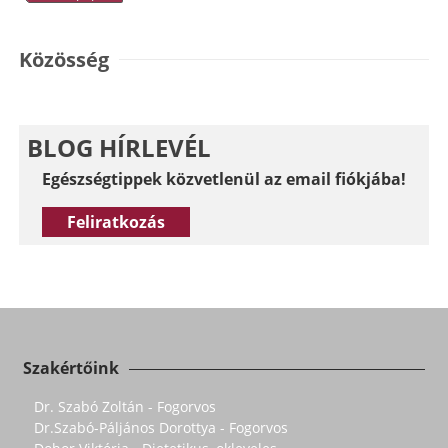
Közösség
BLOG HÍRLEVÉL
Egészségtippek közvetlenül az email fiókjába!
Feliratkozás
Szakértőink
Dr. Szabó Zoltán - Fogorvos
Dr.Szabó-Páljános Dorottya - Fogorvos