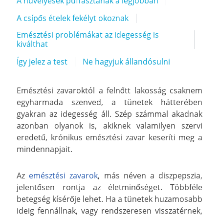
A hüvelyesek puffasztanak a legjobban
A csípős ételek fekélyt okoznak
Emésztési problémákat az idegesség is
kiválthat
Így jelez a test
Ne hagyjuk állandósulni
Emésztési zavaroktól a felnőtt lakosság csaknem
egyharmada szenved, a tünetek hátterében
gyakran az idegesség áll. Szép számmal akadnak
azonban olyanok is, akiknek valamilyen szervi
eredetű, krónikus emésztési zavar keseríti meg a
mindennapjait.
Az
emésztési zavarok
, más néven a diszpepszia,
jelentősen rontja az életminőséget. Többféle
betegség kísérője lehet. Ha a tünetek huzamosabb
ideig fennállnak, vagy rendszeresen visszatérnek,