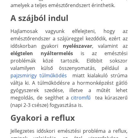
amelyek a teljes emésztőrendszert érinthetik.
A szájból indul
Hajlamosak vagyunk elfelejteni, hogy az
emésztőrendszer a szájüreggel kezdődik, ezért az
időskorban gyakori
nyelészavar
, valamint az
elégtelen nyáltermelés
is az emésztési
problémák közé tartozik. Előbbit sokszor
valamilyen külső összenyomatás, például a
pajzsmirigy túlműködés
miatt kialakuló strúma
váltja ki. A túlműködésre a hormonképzést gátló
gyógyszerek szedése, illetve a műtét lehet
megoldás, de segíthet a
citromfű
tea kúraszerű
(napi 2-3 csésze) fogyasztása is.
Gyakori a reflux
Jellegzetes időskori emésztési probléma a reflux,