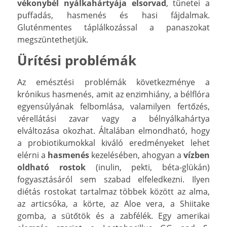
vékonybél nyálkahártyája elsorvad
, tünetei a
puffadás, hasmenés és hasi fájdalmak.
Gluténmentes táplálkozással a panaszokat
megszüntethetjük.
Ürítési problémák
Az emésztési problémák következménye a
krónikus hasmenés, amit az enzimhiány, a bélflóra
egyensúlyának felbomlása, valamilyen fertőzés,
vérellátási zavar vagy a bélnyálkahártya
elváltozása okozhat. Általában elmondható, hogy
a probiotikumokkal kiváló eredményeket lehet
elérni a
hasmenés
kezelésében, ahogyan a
vízben
oldható rostok
(inulin, pekti, béta-glükán)
fogyasztásáról sem szabad elfeledkezni. Ilyen
diétás rostokat tartalmaz többek között az alma,
az articsóka, a körte, az Aloe vera, a Shiitake
gomba, a sütőtök és a zabfélék. Egy amerikai