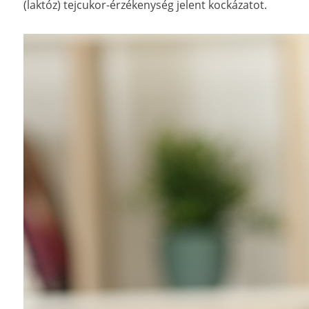
(laktóz) tejcukor-érzékenység jelent kockázatot.