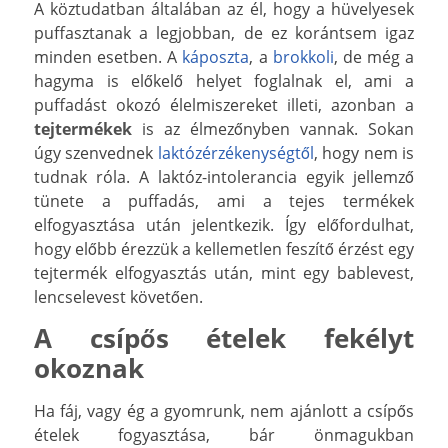
A köztudatban általában az él, hogy a hüvelyesek
puffasztanak a legjobban, de ez korántsem igaz
minden esetben. A
káposzta
, a
brokkoli
, de még a
hagyma is előkelő helyet foglalnak el, ami a
puffadást okozó élelmiszereket illeti, azonban a
tejtermékek
is az élmezőnyben vannak. Sokan
úgy szenvednek
laktózérzékenységtől
, hogy nem is
tudnak róla. A laktóz-intolerancia egyik jellemző
tünete a puffadás, ami a tejes termékek
elfogyasztása után jelentkezik. Így előfordulhat,
hogy előbb érezzük a kellemetlen feszítő érzést egy
tejtermék elfogyasztás után, mint egy bablevest,
lencselevest követően.
A csípős ételek fekélyt
okoznak
Ha fáj, vagy ég a gyomrunk, nem ajánlott a csípős
ételek fogyasztása, bár önmagukban