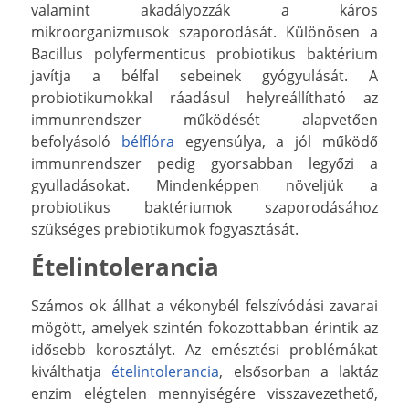
valamint akadályozzák a káros
mikroorganizmusok szaporodását. Különösen a
Bacillus polyfermenticus probiotikus baktérium
javítja a bélfal sebeinek gyógyulását. A
probiotikumokkal ráadásul helyreállítható az
immunrendszer működését alapvetően
befolyásoló
bélflóra
egyensúlya, a jól működő
immunrendszer pedig gyorsabban legyőzi a
gyulladásokat. Mindenképpen növeljük a
probiotikus baktériumok szaporodásához
szükséges prebiotikumok fogyasztását.
Ételintolerancia
Számos ok állhat a vékonybél felszívódási zavarai
mögött, amelyek szintén fokozottabban érintik az
idősebb korosztályt. Az emésztési problémákat
kiválthatja
ételintolerancia
, elsősorban a laktáz
enzim elégtelen mennyiségére visszavezethető,