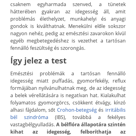
csaknem egyharmada szenved, a tünetek
hátterében gyakran az idegesség áll, amit
problémás élethelyzet, munkahelyi és anyagi
gondok is kiválthatnak. Menekülni előle sokszor
nagyon nehéz, pedig az emésztési zavarokon kívül
egyéb megbetegedéshez is vezethet a tartósan
fennálló feszültség és szorongás.
Így jelez a test
Emésztési problémák a tartósan fennálló
idegesség miatt puffadás, gyomorfekély, reflux
formájában nyilvánulhatnak meg, de az idegesség
a belek vérellátására is negatívan hat. Kialakulhat
folyamatos gyomorgörcs, csökkent étvágy, kínzó
alhasi fájdalom, sőt
Crohon-betegség
és
irritábilis
bél szindróma
(IBS), továbbá a fekélyes
vastagbélgyulladás.
A bélflóra állapotára szintén
kihat az idegesség, felboríthatja az