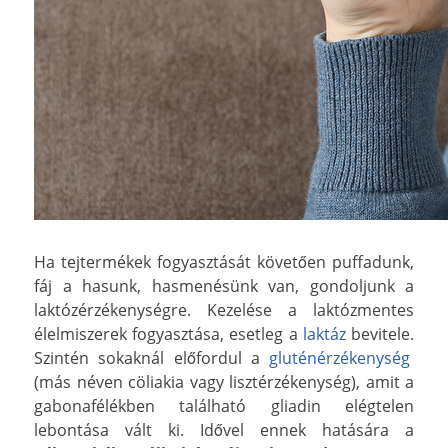
Ha tejtermékek fogyasztását követően puffadunk,
fáj a hasunk, hasmenésünk van, gondoljunk a
laktózérzékenységre. Kezelése a laktózmentes
élelmiszerek fogyasztása, esetleg a
laktáz
bevitele.
Szintén sokaknál előfordul a
gluténérzékenység
(más néven cöliakia vagy lisztérzékenység), amit a
gabonafélékben található gliadin elégtelen
lebontása vált ki. Idővel ennek hatására a