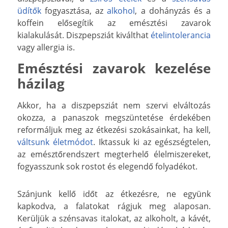
üdítők
fogyasztása, az
alkohol
, a dohányzás és a
koffein elősegítik az emésztési zavarok
kialakulását. Diszpepsziát kiválthat
ételintolerancia
vagy allergia is.
Emésztési zavarok kezelése
házilag
Akkor, ha a diszpepsziát nem szervi elváltozás
okozza, a panaszok megszüntetése érdekében
reformáljuk meg az étkezési szokásainkat, ha kell,
váltsunk életmódot
. Iktassuk ki az egészségtelen,
az emésztőrendszert megterhelő élelmiszereket,
fogyasszunk sok rostot és elegendő folyadékot.
Szánjunk kellő időt az étkezésre, ne együnk
kapkodva, a falatokat rágjuk meg alaposan.
Kerüljük a szénsavas italokat, az alkoholt, a kávét,