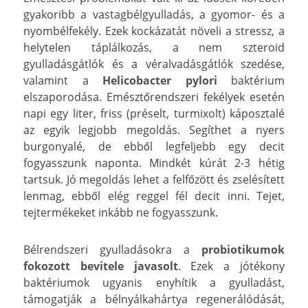
gyakoribb a vastagbélgyulladás, a gyomor- és a
nyombélfekély. Ezek kockázatát növeli a stressz, a
helytelen táplálkozás, a nem szteroid
gyulladásgátlók és a véralvadásgátlók szedése,
valamint a
Helicobacter pylori
baktérium
elszaporodása. Emésztőrendszeri fekélyek esetén
napi egy liter, friss (préselt, turmixolt) káposztalé
az egyik legjobb megoldás. Segíthet a nyers
burgonyalé, de ebből legfeljebb egy decit
fogyasszunk naponta. Mindkét kúrát 2-3 hétig
tartsuk. Jó megoldás lehet a felfőzött és zselésített
lenmag, ebből elég reggel fél decit inni. Tejet,
tejtermékeket inkább ne fogyasszunk.
Bélrendszeri gyulladásokra a
probiotikumok
fokozott bevitele javasolt
. Ezek a jótékony
baktériumok ugyanis enyhítik a gyulladást,
támogatják a bélnyálkahártya regenerálódását,