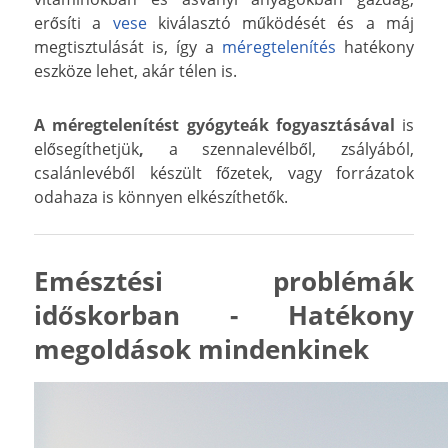
erősíti a
vese
kiválasztó működését és a máj
megtisztulását is, így a
méregtelenítés
hatékony
eszköze lehet, akár télen is.
A méregtelenítést gyógyteák fogyasztásával
is
elősegíthetjük
,
a szennalevélből, zsályából,
csalánlevéből készült főzetek, vagy forrázatok
odahaza is könnyen elkészíthetők.
Emésztési problémák
időskorban - Hatékony
megoldások mindenkinek