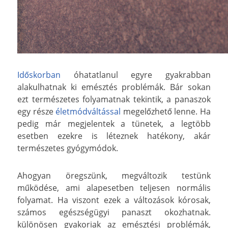
Időskorban
óhatatlanul egyre gyakrabban
alakulhatnak ki emésztés problémák. Bár sokan
ezt természetes folyamatnak tekintik, a panaszok
egy része
életmódváltással
megelőzhető lenne. Ha
pedig már megjelentek a tünetek, a legtöbb
esetben ezekre is léteznek hatékony, akár
természetes gyógymódok.
Ahogyan öregszünk, megváltozik testünk
működése, ami alapesetben teljesen normális
folyamat. Ha viszont ezek a változások kórosak,
számos egészségügyi panaszt okozhatnak.
különösen gyakoriak az emésztési problémák,