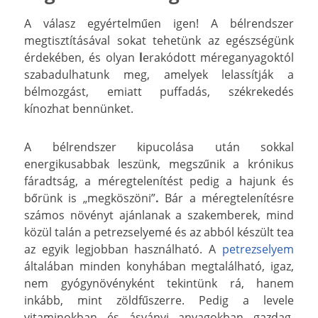
A válasz egyértelműen igen! A bélrendszer
megtisztításával sokat tehetünk az egészségünk
érdekében, és olyan
l
erakódott méreganyagoktól
szabadulhatunk meg, amelyek lelassítják a
bélmozgást, emiatt puffadás, székrekedés
kínozhat bennünket.
A bélrendszer kipucolása után sokkal
energikusabbak leszünk, megszűnik a krónikus
fáradtság, a méregtelenítést pedig a hajunk és
bőrünk is „megköszöni”
.
Bár a méregtelenítésre
számos növényt ajánlanak a szakemberek, mind
közül talán a petrezselyemé és az abból készült tea
az egyik legjobban használható. A
petrezselyem
általában minden konyhában megtalálható, igaz,
nem gyógynövényként tekintünk rá, hanem
inkább, mint zöldfűszerre. Pedig a levele
vitaminokban és ásványi anyagokban gazdag,