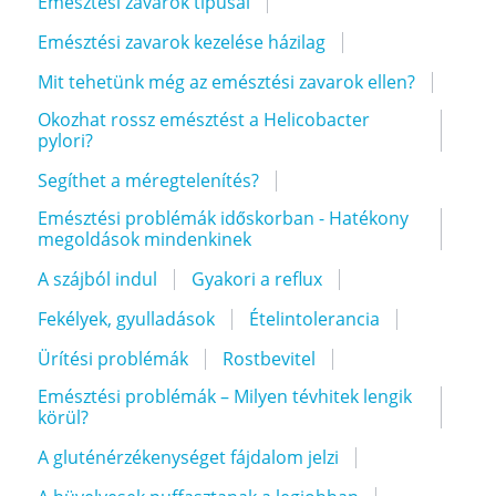
Emésztési zavarok típusai
Emésztési zavarok kezelése házilag
Mit tehetünk még az emésztési zavarok ellen?
Okozhat rossz emésztést a Helicobacter
pylori?
Segíthet a méregtelenítés?
Emésztési problémák időskorban - Hatékony
megoldások mindenkinek
A szájból indul
Gyakori a reflux
Fekélyek, gyulladások
Ételintolerancia
Ürítési problémák
Rostbevitel
Emésztési problémák – Milyen tévhitek lengik
körül?
A gluténérzékenységet fájdalom jelzi