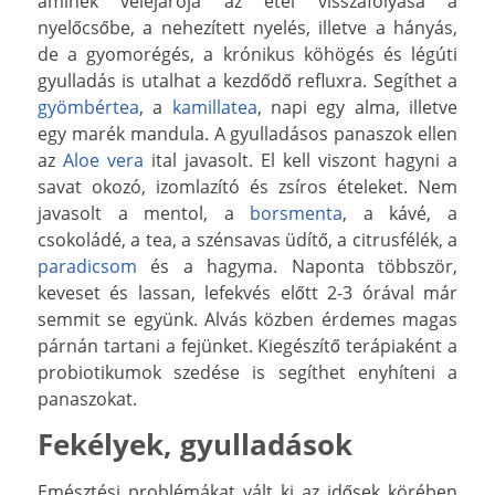
aminek velejárója az étel visszafolyása a
nyelőcsőbe, a nehezített nyelés, illetve a hányás,
de a gyomorégés, a krónikus köhögés és légúti
gyulladás is utalhat a kezdődő refluxra. Segíthet a
gyömbértea
, a
kamillatea
, napi egy alma, illetve
egy marék mandula. A gyulladásos panaszok ellen
az
Aloe vera
ital javasolt. El kell viszont hagyni a
savat okozó, izomlazító és zsíros ételeket. Nem
javasolt a mentol, a
borsmenta
, a kávé, a
csokoládé, a tea, a szénsavas üdítő, a citrusfélék, a
paradicsom
és a hagyma. Naponta többször,
keveset és lassan, lefekvés előtt 2-3 órával már
semmit se együnk. Alvás közben érdemes magas
párnán tartani a fejünket. Kiegészítő terápiaként a
probiotikumok szedése is segíthet enyhíteni a
panaszokat.
Fekélyek, gyulladások
Emésztési problémákat vált ki az idősek körében