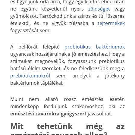
és figyeljünk oda arra, hogy egy kiadós ebéd után
ne együnk közvetlenül nyers
zöldséget
vagy
gyümölcsöt. Tartózkodjunk a zsíros és túl fűszeres
ételektől, és ne vigyük túlzásba a
tejtermékek
fogyasztását sem.
A bélflórát felépítő
probiotikus baktériumok
ugyancsak hozzájárulnak a jó emésztéshez. Hogy a
számukat megnöveljük, fogyasszunk prebiotikus
hatású élelmiszereket, és ne feledkezzünk meg a
prebiotikumokról
sem, amelyek a jótékony
baktériumok táplálékai.
Múlni nem akaró rossz emésztés esetén
mindenképp forduljunk szakorvoshoz, aki az
emésztési zavarokra gyógyszert
javasolhat.
Mit tehetünk még az