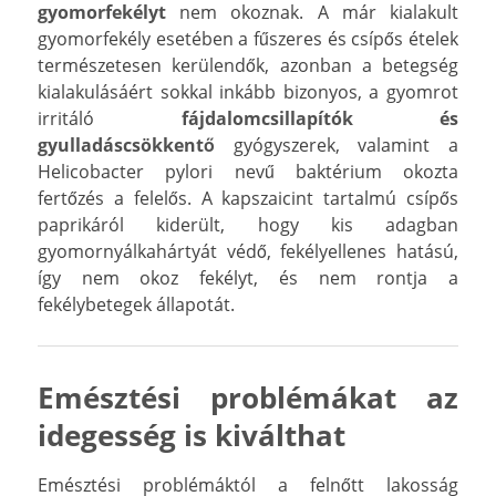
gyomorfekélyt
nem okoznak. A már kialakult
gyomorfekély esetében a fűszeres és csípős ételek
természetesen kerülendők, azonban a betegség
kialakulásáért sokkal inkább bizonyos, a gyomrot
irritáló
fájdalomcsillapítók és
gyulladáscsökkentő
gyógyszerek, valamint a
Helicobacter pylori nevű baktérium okozta
fertőzés a felelős. A kapszaicint tartalmú csípős
paprikáról kiderült, hogy kis adagban
gyomornyálkahártyát védő, fekélyellenes hatású,
így nem okoz fekélyt, és nem rontja a
fekélybetegek állapotát.
Emésztési problémákat az
idegesség is kiválthat
Emésztési problémáktól a felnőtt lakosság