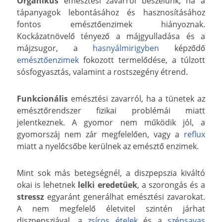
Organikus
emésztési zavarról beszélünk, ha a
tápanyagok lebontásához és hasznosításához
fontos emésztőenzimek hiányoznak.
Kockázatnövelő tényező a májgyulladása és a
májzsugor, a
hasnyálmirigyben
képződő
emésztőenzimek
fokozott termelődése, a túlzott
sósfogyasztás, valamint a rostszegény étrend.
Funkcionális
emésztési zavarról, ha a tünetek az
emésztőrendszer fizikai problémái miatt
jelentkeznek. A gyomor nem működik jól, a
gyomorszáj nem zár megfelelően, vagy a
reflux
miatt a nyelőcsőbe kerülnek az emésztő enzimek.
Mint sok más betegségnél, a diszpepszia kiváltó
okai is lehetnek
lelki eredetűek
, a szorongás és a
stressz
egyaránt generálhat emésztési zavarokat.
A nem megfelelő életvitel szintén járhat
diszpepsziával, a
zsíros ételek
és a
szénsavas