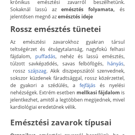
krónikus emésztési zavarról beszélhetünk.
Sokaknál lassú az
emésztés folyamata,
és
jelentősen megnő az
emésztés ideje
Rossz emésztés tünetei
Az emésztési zavarokhoz gyakran társul
teltségérzet és étvágytalanság, nagyfokú felhasi
fájdalom,
puffadás
, nehéz és lassú emésztés,
túlzott savképződés, savas felböfögés,
hányás
,
rossz
szájszag
. Akik diszpepsziától szenvednek,
sokszor küzdenek fáradtsággal, rossz közérzettel,
de gyakori a szédülés, a
fejfájás
és nyelési
nehézségek. Extrém esetben
mellkasi fájdalom
is
jelentkezhet, amitől a legtöbben megijednek, mivel
kardiológiai eredetűnek vélik.
Emésztési zavarok típusai