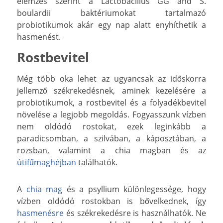
elemzés szerint a Lactobacillus GG and S.
boulardii baktériumokat tartalmazó
probiotikumok akár egy nap alatt enyhíthetik a
hasmenést.
Rostbevitel
Még több oka lehet az ugyancsak az időskorra
jellemző székrekedésnek, aminek kezelésére a
probiotikumok, a rostbevitel és a folyadékbevitel
növelése a legjobb megoldás. Fogyasszunk vízben
nem oldódó rostokat, ezek leginkább a
paradicsomban, a szilvában, a káposztában, a
rozsban, valamint a chia magban és az
útifűmaghéjban
találhatók.
A
chia mag
és a psyllium különlegessége, hogy
vízben oldódó rostokban is bővelkednek, így
hasmenésre
és székrekedésre is használhatók. Ne