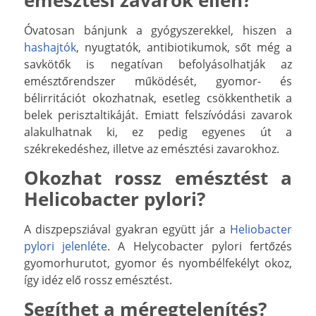
emésztési zavarok ellen?
Óvatosan bánjunk a gyógyszerekkel, hiszen a
hashajtók
, nyugtatók, antibiotikumok, sőt még a
savkötők is negatívan befolyásolhatják az
emésztőrendszer működését, gyomor- és
bélirritációt okozhatnak, esetleg csökkenthetik a
belek perisztaltikáját. Emiatt felszívódási zavarok
alakulhatnak ki, ez pedig egyenes út a
székrekedéshez, illetve az emésztési zavarokhoz.
Okozhat rossz emésztést a
Helicobacter pylori?
A diszpepsziával gyakran együtt jár a
Heliobacter
pylori jelenléte
. A Helycobacter pylori fertőzés
gyomorhurutot, gyomor és nyombélfekélyt okoz,
így idéz elő rossz emésztést.
Segíthet a méregtelenítés?