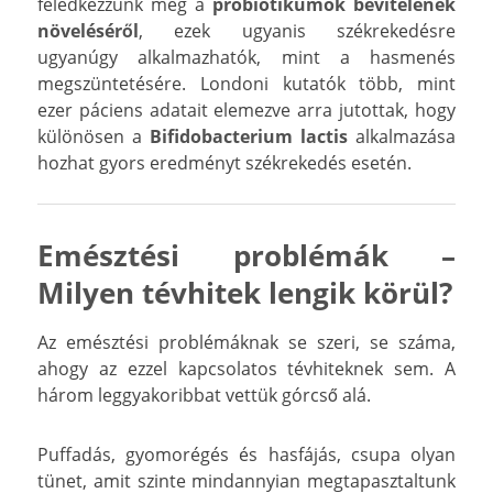
feledkezzünk meg a
probiotikumok bevitelének
növeléséről
, ezek ugyanis székrekedésre
ugyanúgy alkalmazhatók, mint a hasmenés
megszüntetésére. Londoni kutatók több, mint
ezer páciens adatait elemezve arra jutottak, hogy
különösen a
Bifidobacterium lactis
alkalmazása
hozhat gyors eredményt székrekedés esetén.
Emésztési problémák –
Milyen tévhitek lengik körül?
Az emésztési problémáknak se szeri, se száma,
ahogy az ezzel kapcsolatos tévhiteknek sem. A
három leggyakoribbat vettük górcső alá.
Puffadás, gyomorégés és hasfájás, csupa olyan
tünet, amit szinte mindannyian megtapasztaltunk