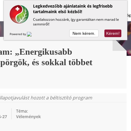
Legkedvezőbb ajánlataink és legfrisebb
tartalmaink első kézből!
Lapos has
Méregtelenítés
Béltisztítás
Gyóg
Csatlakozzon hozzánk, így garantáltan nem marad le
semmiről!
Nem kérem.
Kérem!
Powered by
gram: „Energikusabb
 pörgök, és sokkal többet
lapotjavulást hozott a béltisztító program
Téma:
6-27
Vélemények