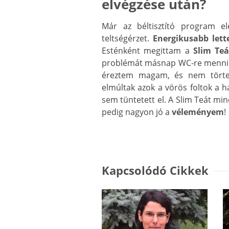
elvégzése után?
Már az béltisztító program e
teltségérzet.
Energikusabb lett
Esténként megittam a
Slim Teá
problémát másnap WC-re menni
éreztem magam, és nem tört
elmúltak azok a vörös foltok a h
sem tüntetett el. A Slim Teát min
pedig nagyon jó a
véleményem
Kapcsolódó Cikkek