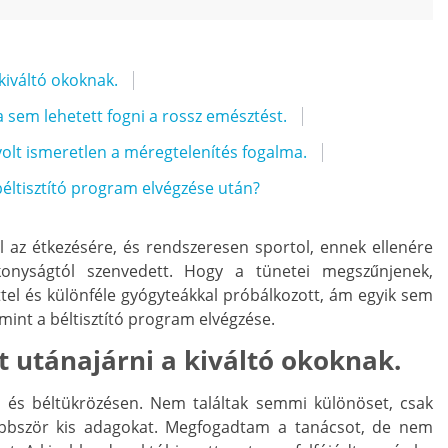
kiváltó okoknak.
sem lehetett fogni a rossz emésztést.
olt ismeretlen a méregtelenítés fogalma.
béltisztító program elvégzése után?
l az étkezésére, és rendszeresen sportol, ennek ellenére
onyságtól szenvedett. Hogy a tünetei megszűnjenek,
ttel és különféle gyógyteákkal próbálkozott, ám egyik sem
int a béltisztító program elvégzése.
 utánajárni a kiváltó okoknak.
n és béltükrözésen. Nem találtak semmi különöset, csak
bbször kis adagokat. Megfogadtam a tanácsot, de nem