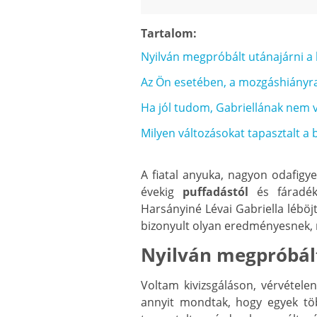
Tartalom:
Nyilván megpróbált utánajárni a 
Az Ön esetében, a mozgáshiányra 
Ha jól tudom, Gabriellának nem v
Milyen változásokat tapasztalt a 
A fiatal anyuka, nagyon odafigye
évekig
puffadástól
és fáradék
Harsányiné Lévai Gabriella léböj
bizonyult olyan eredményesnek, m
Nyilván megpróbált
Voltam kivizsgáláson, vérvétele
annyit mondtak, hogy egyek tö