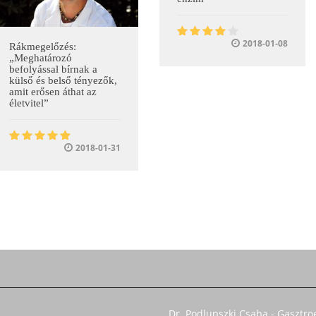
2018-01-08
Rákmegelőzés:
„Meghatározó
befolyással bírnak a
külső és belső tényezők,
amit erősen áthat az
életvitel”
2018-01-31
Dr. Podlupszki Csaba - Gasztro