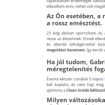
tapasztaltam érdemleges változás
elkezdtem enni, nehéz volt megál
Az Ön esetében, a 
a rossz emésztést.
23 évig aktívan sportoltam, és
része az életemnek. Ennek ellen
és állandó teltségérzettel 
megoldást kerestem
, így került
Ha jól tudom, Gabr
méregtelenítés fog
Évente kétszer csinálok 5 napos
kell koplalni, és nem hajt meg
ajánlotta a
Clean Inside béltisz
Milyen változásokat