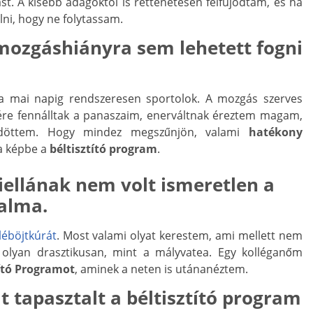
t. A kisebb adagoktól is rettenetesen felfújódtam, és ha
lni, hogy ne folytassam.
mozgáshiányra sem lehetett fogni
 a mai napig rendszeresen sportolok. A mozgás szerves
ére fennálltak a panaszaim, enerváltnak éreztem magam,
küzdöttem. Hogy mindez megszűnjön, valami
hatékony
 a képbe a
béltisztító program
.
iellának nem volt ismeretlen a
alma.
léböjtkúrát
. Most valami olyat kerestem, ami mellett nem
 olyan drasztikusan, mint a mályvatea. Egy kolléganőm
tító Programot
, aminek a neten is utánanéztem.
 tapasztalt a béltisztító program