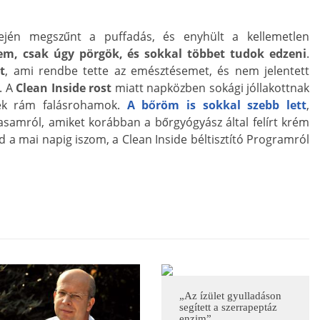
lején megszűnt a puffadás, és enyhült a kellemetlen
em, csak úgy pörgök, és sokkal többet tudok edzeni
.
t
, ami rendbe tette az emésztésemet, és nem jelentett
. A
Clean Inside rost
miatt napközben sokági jóllakottnak
ek rám falásrohamok.
A bőröm is sokkal szebb lett
,
asamról, amiket korábban a bőrgyógyász által felírt krém
d a mai napig iszom, a Clean Inside béltisztító Programról
!
„Az ízület gyulladáson
segített a szerrapeptáz
enzim”