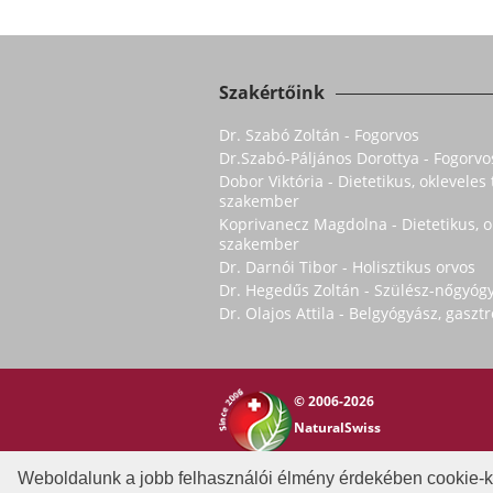
Szakértőink
Dr. Szabó Zoltán - Fogorvos
Dr.Szabó-Páljános Dorottya - Fogorvo
Dobor Viktória - Dietetikus, oklevele
szakember
Koprivanecz Magdolna - Dietetikus, 
szakember
Dr. Darnói Tibor - Holisztikus orvos
Dr. Hegedűs Zoltán - Szülész-nőgyóg
Dr. Olajos Attila - Belgyógyász, gasz
© 2006-2026
NaturalSwiss
Rólunk
|
Általános szerződési feltételek
Weboldalunk a jobb felhasználói élmény érdekében cookie-k