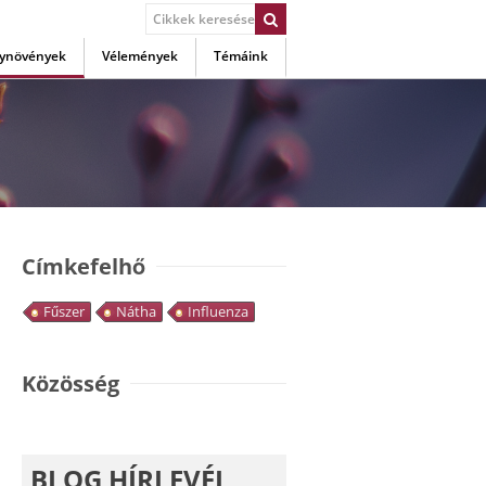
ynövények
Vélemények
Témáink
Címkefelhő
Fűszer
Nátha
Influenza
Közösség
BLOG HÍRLEVÉL