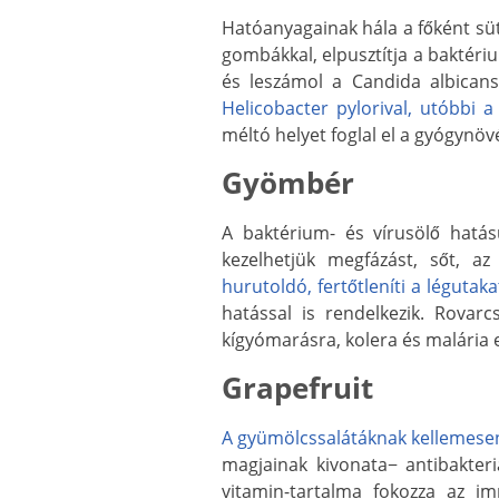
Hatóanyagainak hála a főként süt
gombákkal, elpusztítja a baktéri
és leszámol a Candida albicans
Helicobacter pylorival, utóbbi 
méltó helyet foglal el a gyógynöv
Gyömbér
A baktérium- és vírusölő hatású
kezelhetjük megfázást, sőt, az
hurutoldó, fertőtleníti a légutaka
hatással is rendelkezik. Rovarc
kígyómarásra, kolera és malária e
Grapefruit
A gyümölcssalátáknak kellemesen 
magjainak kivonata− antibakteri
vitamin-tartalma fokozza az i