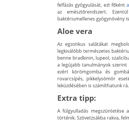
felfázás gyógyulását, ezt főként
a
az emésztőrendszert. Ezentú
baktériumellenes gyógynövény is
Aloe vera
Az egzotikus salátákat megbol
legkiválóbb természetes baktéri
benne bradkinin, lupeol, szalici
a legújabb tanulmányok szerint 
ezért körömgomba és gombás 
rovarcsípés, pikkelysömör ese
leküzdésében is számíthatunk rá.
Extra tipp:
A fülgyulladás megszüntetése a
történik. Szövetzsákba rakva, fel