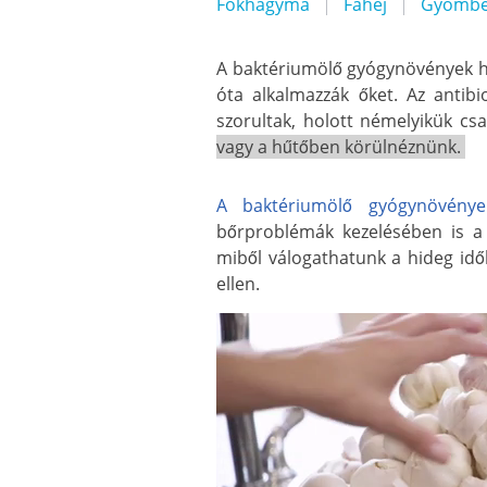
Fokhagyma
Fahéj
Gyömbé
A baktériumölő gyógynövények h
óta alkalmazzák őket. Az antib
szorultak, holott némelyikük cs
vagy a hűtőben körülnéznünk.
A baktériumölő gyógynövénye
bőrproblémák kezelésében is a
miből válogathatunk a hideg id
ellen.