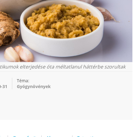
ikumok elterjedése óta méltatlanul háttérbe szorultak
Téma:
0-31
Gyógynövények