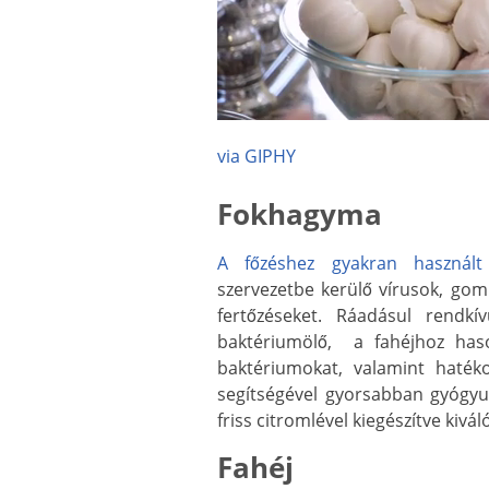
via GIPHY
Fokhagyma
A főzéshez gyakran használt
szervezetbe kerülő vírusok, gom
fertőzéseket. Ráadásul rendkí
baktériumölő, a fahéjhoz haso
baktériumokat, valamint haték
segítségével gyorsabban gyógyu
friss citromlével kiegészítve kivá
Fahéj