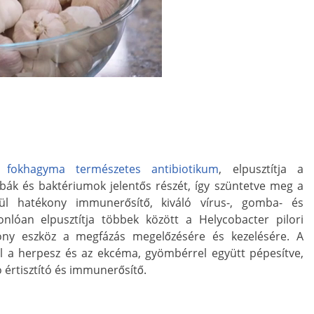
 fokhagyma természetes antibiotikum
, elpusztítja a
bák és baktériumok jelentős részét, így szüntetve meg a
vül hatékony immunerősítő, kiváló vírus-, gomba- és
nlóan elpusztítja többek között a Helycobacter pilori
ony eszköz a megfázás megelőzésére és kezelésére. A
l a herpesz és az ekcéma, gyömbérrel együtt pépesítve,
ló értisztító és immunerősítő.