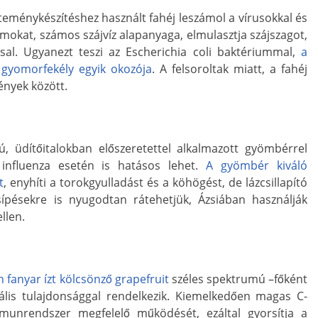
eménykészítéshez használt fahéj leszámol a vírusokkal és
umokat, számos szájvíz alapanyaga, elmulasztja szájszagot,
sal. Ugyanezt teszi az Escherichia coli baktériummal,
a
a gyomorfekély egyik okozója
. A felsoroltak miatt, a fahéj
ények között.
, üdítőitalokban előszeretettel alkalmazott gyömbérrel
 influenza esetén is hatásos lehet.
A gyömbér kiváló
t
, enyhíti a torokgyulladást és a köhögést, de lázcsillapító
sípésekre is nyugodtan rátehetjük, Ázsiában használják
llen.
fanyar ízt kölcsönző grapefruit
széles spektrumú –főként
ális tulajdonsággal rendelkezik. Kiemelkedően magas C-
mmunrendszer megfelelő működését, ezáltal gyorsítja a