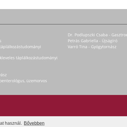
Dr. Podlupszki Csaba - Gasztro
s
Petrás Gabriella - Újságíró
s táplálkozástudományi
Varró Tina - Gyógytornász
okleveles táplálkozástudományi
yász
troenterológus, üzemorvos
at használ.
Bővebben