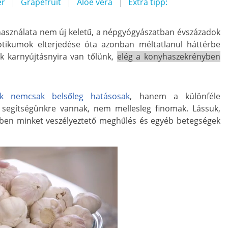
r
Grapefruit
Aloe vera
Extra tipp:
asználata nem új keletű, a népgyógyászatban évszázadok
iotikumok elterjedése óta azonban méltatlanul háttérbe
ak karnyújtásnyira van tőlünk,
elég a konyhaszekrényben
k nemcsak belsőleg hatásosak
, hanem a különféle
 segítségünkre vannak, nem mellesleg finomak. Lássuk,
őben minket veszélyeztető meghűlés és egyéb betegségek