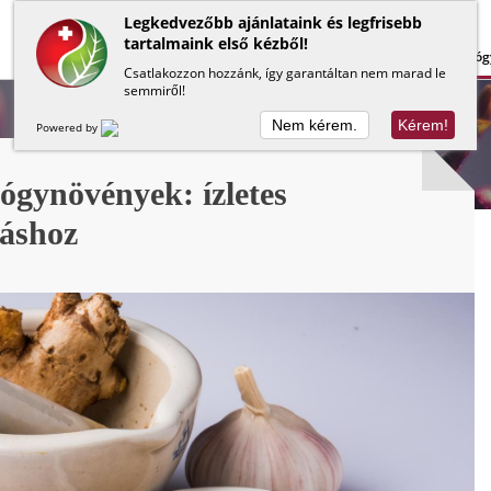
Legkedvezőbb ajánlataink és legfrisebb
tartalmaink első kézből!
Lapos has
Méregtelenítés
Béltisztítás
Gyóg
Csatlakozzon hozzánk, így garantáltan nem marad le
semmiről!
Nem kérem.
Kérem!
Powered by
ógynövények: ízletes
láshoz