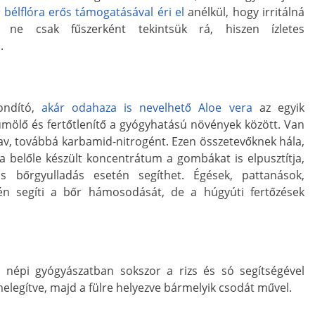
 bélflóra erős támogatásával éri el
anélkül, hogy irritálná
l ne csak fűszerként tekintsük rá, hiszen ízletes
.
ondító,
akár odahaza is nevelhető Aloe vera
az egyik
umölő és fertőtlenítő a gyógyhatású növények között. Van
lsav, továbbá karbamid-nitrogént. Ezen összetevőknek hála,
a belőle készült koncentrátum a gombákat is elpusztítja,
bőrgyulladás esetén segíthet. Égések, pattanások,
tén segíti a bőr hámosodását, de a húgyúti fertőzések
 népi gyógyászatban sokszor a rizs és só segítségével
melegítve, majd a fülre helyezve bármelyik csodát művel.