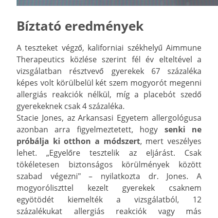
Bíztató eredmények
A teszteket végző, kaliforniai székhelyű Aimmune
Therapeutics közlése szerint fél év elteltével a
vizsgálatban résztvevő gyerekek 67 százaléka
képes volt körülbelül két szem mogyorót megenni
allergiás reakciók nélkül, míg a placebót szedő
gyerekeknek csak 4 százaléka.
Stacie Jones, az Arkansasi Egyetem allergológusa
azonban arra figyelmeztetett, hogy
senki ne
próbálja ki otthon a módszert
, mert veszélyes
lehet. „Egyelőre tesztelik az eljárást. Csak
tökéletesen biztonságos körülmények között
szabad végezni" – nyilatkozta dr. Jones. A
mogyoróliszttel kezelt gyerekek csaknem
egyötödét kiemelték a vizsgálatból, 12
százalékukat allergiás reakciók vagy más