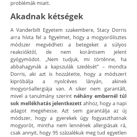
problémák miatt.
Akadnak kétségek
A Vanderbilt Egyetem szakembere, Stacy Dorris
arra hívta fel a figyelmet, hogy a mogyorólisztes
módszer megvédheti a betegeket a súlyos
reakcióktól, de nem korántsem jelent
gyógymódot. „Nem tudjuk, mi történne, ha
abbahagynák a kapszulák szedését” – mondta
Dorris, aki azt is hozzátette, hogy a módszert
kipróbálja a nyolcéves lányán, akinek
mogyoróallergiája van. A siker nem garantált,
mivel a tanulmány szerint
néhány embernél túl
sok mellékhatás jelentkezett
ahhoz, hogy a napi
adagot megehesse. Azt sem garantálja az új
módszer, hogy a gyerekek úgy fogyaszthatnak
mogyorót, mintha nem lennének allergiásak rá,
csak annyit, hogy 95 százalékuk meg tud egyetlen