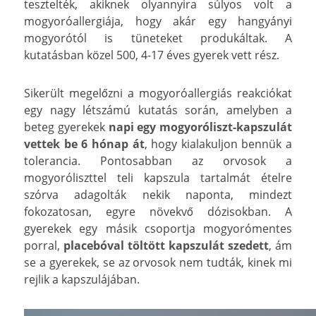
tesztelték, akiknek olyannyira súlyos volt a
mogyoróallergiája, hogy akár egy hangyányi
mogyorótól is tüneteket produkáltak. A
kutatásban közel 500, 4-17 éves gyerek vett rész.
Sikerült megelőzni a mogyoróallergiás reakciókat
egy nagy létszámú kutatás során, amelyben a
beteg gyerekek
napi egy mogyoróliszt-kapszulát
vettek be 6 hónap át
, hogy kialakuljon bennük a
tolerancia. Pontosabban az orvosok a
mogyoróliszttel teli kapszula tartalmát ételre
szórva adagolták nekik naponta, mindezt
fokozatosan, egyre növekvő dózisokban. A
gyerekek egy másik csoportja mogyorómentes
porral,
placebóval töltött kapszulát szedett
, ám
se a gyerekek, se az orvosok nem tudták, kinek mi
rejlik a kapszulájában.