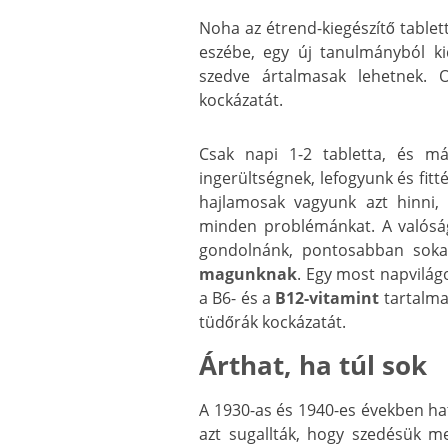
Noha az étrend-kiegészítő table
eszébe, egy új tanulmányból k
szedve ártalmasak lehetnek. 
kockázatát.
Csak napi 1-2 tabletta, és m
ingerültségnek, lefogyunk és fitt
hajlamosak vagyunk azt hinni,
minden problémánkat. A valósá
gondolnánk, pontosabban sok
magunknak
. Egy most napvilágo
a B6- és a
B12-vitamint
tartalma
tüdőrák kockázatát.
Árthat, ha túl sok
A 1930-as és 1940-es években ha
azt sugallták, hogy szedésük 