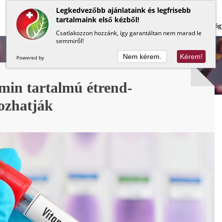
Legkedvezőbb ajánlataink és legfrisebb
tartalmaink első kézből!
Lapos has
Méregtelenítés
Béltisztítás
Gyóg
Csatlakozzon hozzánk, így garantáltan nem marad le
semmiről!
Nem kérem.
Kérem!
Powered by
min tartalmú étrend-
kozhatják