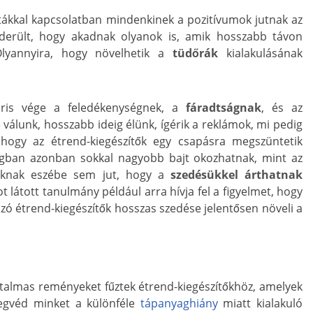
ttákkal kapcsolatban mindenkinek a pozitívumok jutnak az
iderült, hogy akadnak olyanok is, amik hosszabb távon
Olyannyira, hogy növelhetik a
tüdőrák
kialakulásának
áris vége a feledékenységnek, a
fáradtságnak
, és az
é válunk, hosszabb ideig élünk, ígérik a reklámok, mi pedig
 hogy az étrend-kiegészítők egy csapásra megszüntetik
gban azonban sokkal nagyobb bajt okozhatnak, mint az
aknak eszébe sem jut, hogy a
szedésükkel árthatnak
t látott tanulmány például arra hívja fel a figyelmet, hogy
zó étrend-kiegészítők hosszas szedése jelentősen növeli a
talmas reményeket fűztek étrend-kiegészítőkhöz, amelyek
megvéd minket a különféle
tápanyaghiány
miatt kialakuló