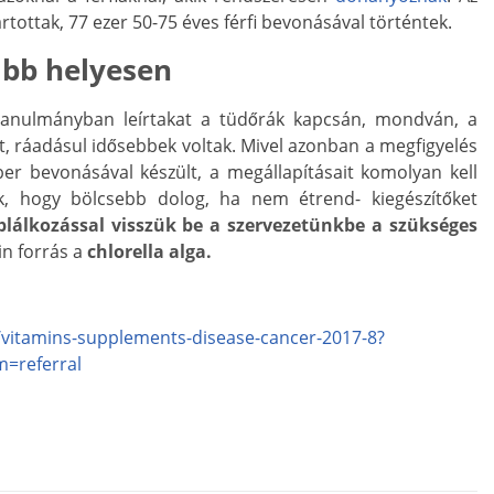
rtottak, 77 ezer 50-75 éves férfi bevonásával történtek.
ább helyesen
 tanulmányban leírtakat a tüdőrák kapcsán, mondván, a
, ráadásul idősebbek voltak. Mivel azonban a megfigyelés
ber bevonásával készült, a megállapításait komolyan kell
ák, hogy bölcsebb dolog, ha nem étrend- kiegészítőket
plálkozással visszük be a szervezetünkbe a szükséges
in forrás a
chlorella alga.
/vitamins-supplements-disease-cancer-2017-8?
=referral