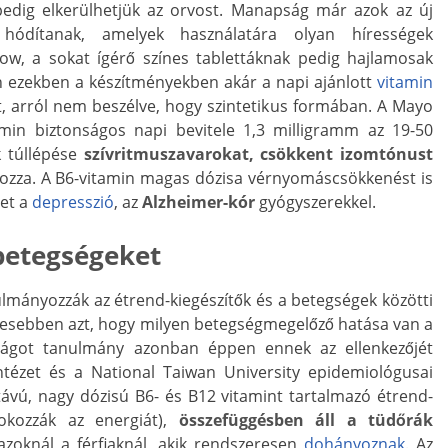
pedig elkerülhetjük az orvost. Manapság már azok az új
k hódítanak, amelyek használatára olyan hírességek
ow, a sokat ígérő színes tablettáknak pedig hajlamosak
 ezekben a készítményekben akár a napi ajánlott
vitamin
, arról nem beszélve, hogy szintetikus formában. A Mayo
tamin biztonságos napi bevitele 1,3 milligramm az 19-50
 túllépése
szívritmuszavarokat, csökkent izomtónust
ozza. A B6-vitamin magas dózisa vérnyomáscsökkenést is
het a
depresszió
, az
Alzheimer-kór
gyógyszerekkel.
betegségeket
lmányozzák az étrend-kiegészítők és a betegségek közötti
yesebben azt, hogy milyen betegségmegelőző hatása van a
ilágot tanulmány azonban éppen ennek az ellenkezőjét
 intézet és a National Taiwan University epidemiológusai
távú, nagy dózisú B6- és B12 vitamint tartalmazó étrend-
 fokozzák az energiát),
összefüggésben áll a tüdőrák
zoknál a férfiaknál, akik rendszeresen
dohányoznak
. Az