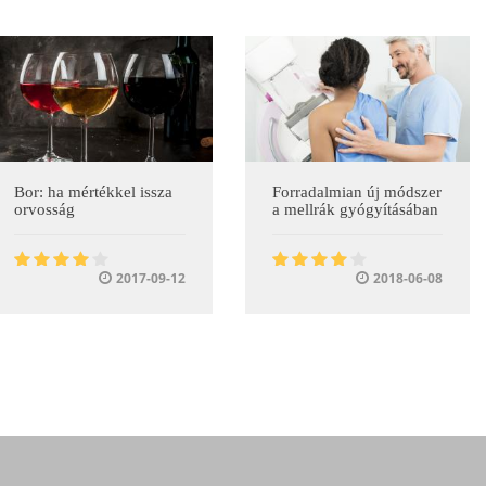
Bor: ha mértékkel issza
Forradalmian új módszer
orvosság
a mellrák gyógyításában
2017-09-12
2018-06-08