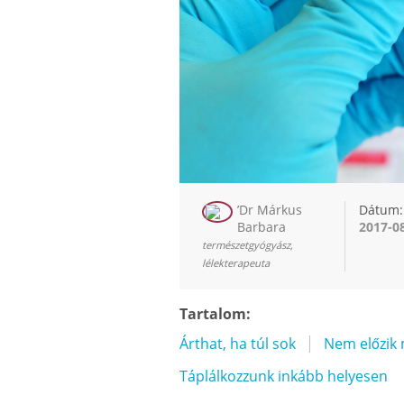
’Dr Márkus
Dátum:
Barbara
2017-0
természetgyógyász,
lélekterapeuta
Tartalom:
Árthat, ha túl sok
Nem előzik
Táplálkozzunk inkább helyesen