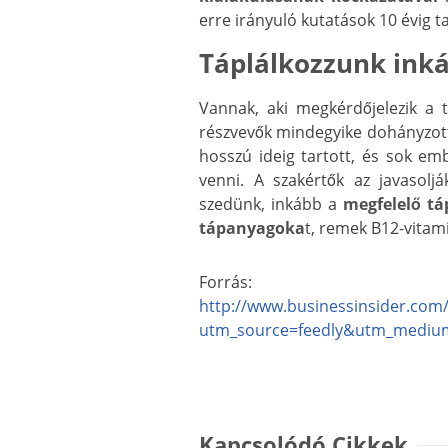
erre irányuló kutatások 10 évig ta
Táplálkozzunk ink
Vannak, aki megkérdőjelezik a
részvevők mindegyike dohányzott
hosszú ideig tartott, és sok em
venni. A szakértők az javasolj
szedünk, inkább a
megfelelő tá
tápanyagoka
t, remek B12-vitam
Forrás:
http://www.businessinsider.com
utm_source=feedly&utm_medium
Kapcsolódó Cikkek