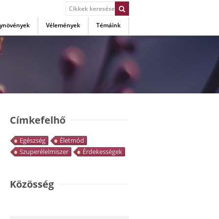
ynövények
Vélemények
Témáink
Címkefelhő
Egészség
Életmód
Szuperélelmiszer
Érdekességek
Közösség