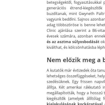
betegségektől, fogyasztásukkal 
generációs étrend-kiegészítő
buzdítanak, mint Gwyneth Paltr
vagyunk bedőlni. Sajnos azonban
adag többszöröse is benne lehet
Clinic ajánlása szerint a B6-vi
évesek számára, azonban ennek
és az asztma súlyosbodását
ok
kiválthat, és kölcsönhatásba lép
Nem előzik meg a 
A kutatók már évtizedek óta tanu
lehetséges összefüggéseket, hel
szedésüknek. Egy frissen napv
állítja. Két amerikai rákkutató
megállapították, hogy a hosszú 
kiegészítők (amelyek állítólag
kialakulásának kockázatával
a