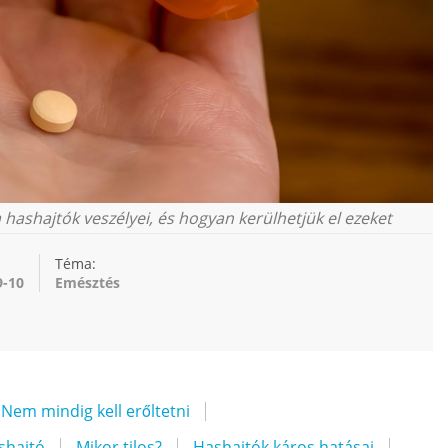
a hashajtók veszélyei, és hogyan kerülhetjük el ezeket
Téma:
9-10
Emésztés
Nem mindig kell erőltetni
shajtó
Mikor tilos?
Hashajtók káros hatásai