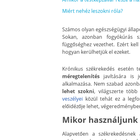
Miért nehéz leszokni róla?
Számos olyan egészségügyi állapo
Sokan, azonban fogyókúrás s
függőséghez vezethet. Ezért kell
hogyan kerülhetjük el ezeket.
Krónikus székrekedés esetén t
méregtelenítés
javítására is 
alkalmazása. Nem szabad azonban
lehet szokni
, világszerte töb
veszélyei
közül tehát ez a legf
előidézője lehet, végeredményben
Mikor használjunk 
Alapvetően a székrekedésnek