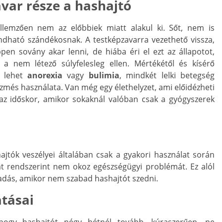
var része a hashajtó
llemzően nem az előbbiek miatt alakul ki. Sőt, nem is
dható szándékosnak. A testképzavarra vezethető vissza,
en sovány akar lenni, de hiába éri el ezt az állapotot,
a nem létező súlyfelesleg ellen. Mértékétől és kísérő
z lehet
anorexia
vagy
bulimia
, mindkét lelki betegség
zmés használata. Van még egy élethelyzet, ami előidézheti
az időskor, amikor sokaknál valóban csak a gyógyszerek
ajtók veszélyei általában csak a gyakori használat során
lat rendszerint nem okoz egészségügyi problémát. Ez alól
lladás, amikor nem szabad hashajtót szedni.
tásai