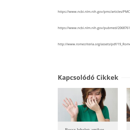
https://www.ncbi.nlm.nih.gov/pmc/articles/PM
https://www.ncbi.nlm.nih.gov/pubmed/206876
http://www.romecriteria.org/assets/pdf/19_Rom
Kapcsolódó Cikkek
Rossz lehelet: amikor