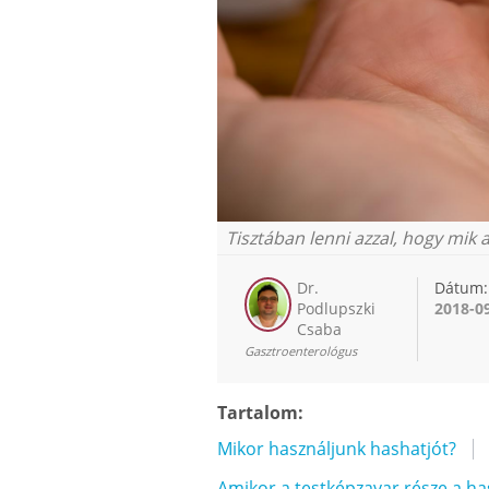
Tisztában lenni azzal, hogy mik 
Dr.
Dátum:
Podlupszki
2018-0
Csaba
Gasztroenterológus
Tartalom:
Mikor használjunk hashatjót?
Amikor a testképzavar része a ha