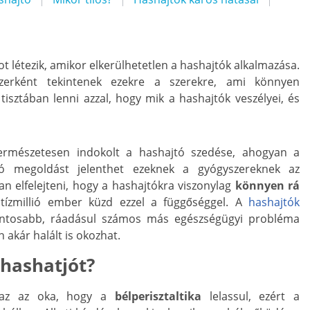
t létezik, amikor elkerülhetetlen a hashajtók alkalmazása.
zerként tekintenek ezekre a szerekre, ami könnyen
 tisztában lenni azzal, hogy mik a hashajtók veszélyei, és
ermészetesen indokolt a hashajtó szedése, ahogyan a
jó megoldást jelenthet ezeknek a gyógyszereknek az
 elfelejteni, hogy a hashajtókra viszonylag
könnyen rá
b tízmillió ember küzd ezzel a függőséggel. A
hashajtók
ontosabb, ráadásul számos más egészségügyi probléma
 akár halált is okozhat.
hashatjót?
 az az oka, hogy a
bélperisztaltika
lelassul, ezért a