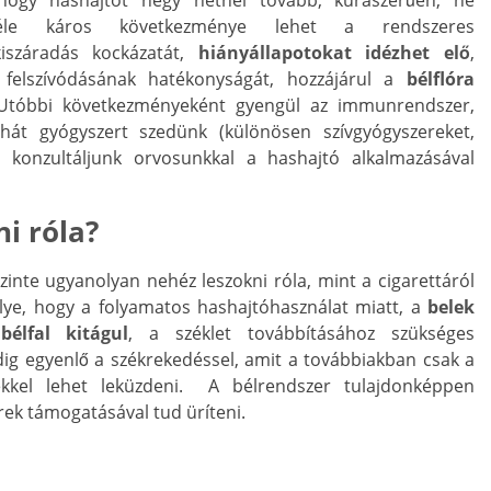
hogy hashajtót négy hétnél tovább, kúraszerűen, ne
bféle káros következménye lehet a rendszeres
kiszáradás kockázatát,
hiányállapotokat idézhet elő
,
 felszívódásának hatékonyságát, hozzájárul a
bélflóra
 Utóbbi következményeként gyengül az immunrendszer,
hát gyógyszert szedünk (különösen szívgyógyszereket,
 konzultáljunk orvosunkkal a hashajtó alkalmazásával
i róla?
inte ugyanolyan nehéz leszokni róla, mint a cigarettáról
lye, hogy a folyamatos hashajtóhasználat miatt, a
belek
bélfal kitágul
, a széklet továbbításához szükséges
dig egyenlő a székrekedéssel, amit a továbbiakban csak a
erekkel lehet leküzdeni. A bélrendszer tulajdonképpen
ek támogatásával tud üríteni.