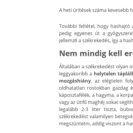
A heti ürítések száma kevesebb 
További feltétel, hogy hashajtó 
pedig egyenes út a gyógyszere
jellemző a székrekedés, így a hash
Nem mindig kell er
Általában a székrekedést olyan 
leggyakoribb a
helytelen táplál
mozgáshiány
, az elégtelen fo
oldhatatlan rostokban gazdag é
káposztafélék, a hagyma, a korpa,
vagy az útifű maghéj sokat segí
legalább 2-3 liter tiszta, bu
székrekedést valamilyen betegség
megszüntetni, addig viszont a ha