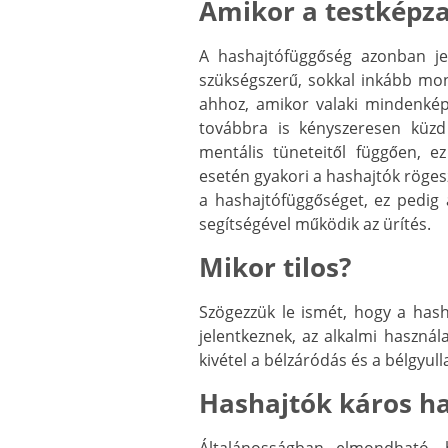
Amikor a testképza
A hashajtófüggőség azonban je
szükségszerű, sokkal inkább mon
ahhoz, amikor valaki mindenképp
továbbra is kényszeresen küzd 
mentális tüneteitől függően, e
esetén gyakori a hashajtók röges
a hashajtófüggőséget, ez pedig 
segítségével működik az ürítés.
Mikor tilos?
Szögezzük le ismét, hogy a hash
jelentkeznek, az alkalmi haszná
kivétel a bélzáródás és a bélgyu
Hashajtók káros ha