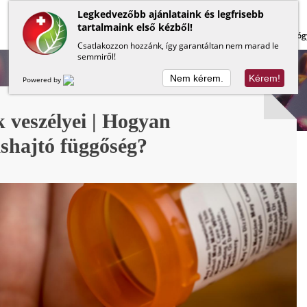
Legkedvezőbb ajánlataink és legfrisebb
tartalmaink első kézből!
Lapos has
Méregtelenítés
Béltisztítás
Gyóg
Csatlakozzon hozzánk, így garantáltan nem marad le
semmiről!
Nem kérem.
Kérem!
Powered by
 veszélyei | Hogyan
ashajtó függőség?