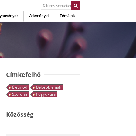
ynövények
Vélemények
Témáink
Címkefelhő
Életmód
Bélproblémák
Szorulás
Fogyókúra
Közösség