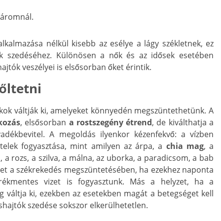
háromnál.
alkalmazása nélkül kisebb az esélye a lágy székletnek, ez
k szedéséhez. Különösen a nők és az idősek esetében
ajtók veszélyei is elsősorban őket érintik.
őltetni
okok váltják ki, amelyeket könnyedén megszüntethetünk. A
kozás
, elsősorban
a rostszegény étrend
, de kiválthatja a
lyadékbevitel. A megoldás ilyenkor kézenfekvő: a vízben
telek fogyasztása, mint amilyen az árpa, a
chia mag
, a
 a rozs, a szilva, a málna, az uborka, a paradicsom, a bab
thet a székrekedés megszüntetésében, ha ezekhez naponta
borékmentes vizet is fogyasztunk. Más a helyzet, ha a
 váltja ki, ezekben az esetekben magát a betegséget kell
shajtók szedése sokszor elkerülhetetlen.