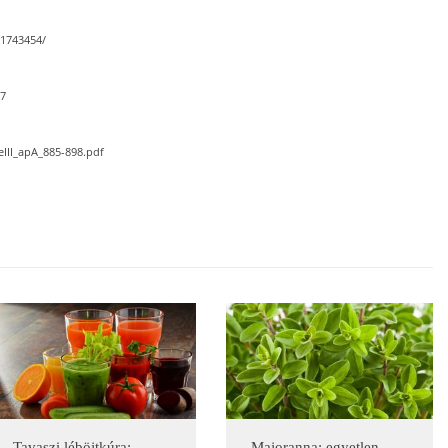
C1743454/
17
eIII_apA_885-898.pdf
Tavaszi léböjtkúra:
Majoranna: egyetlen