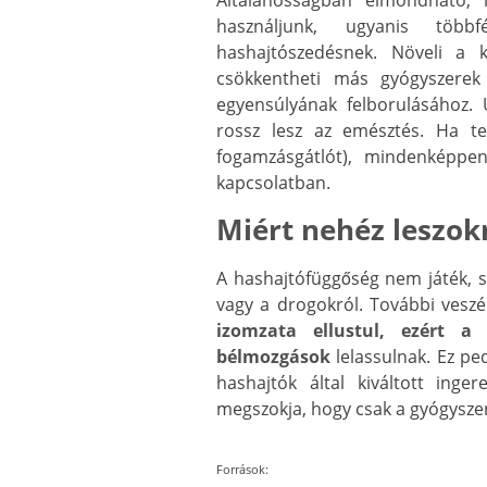
Általánosságban elmondható, 
használjunk, ugyanis töb
hashajtószedésnek. Növeli a 
csökkentheti más gyógyszerek
egyensúlyának felborulásához.
rossz lesz az emésztés. Ha te
fogamzásgátlót), mindenképpen
kapcsolatban.
Miért nehéz leszokn
A hashajtófüggőség nem játék, sz
vagy a drogokról. További veszé
izomzata ellustul, ezért a 
bélmozgások
lelassulnak. Ez pe
hashajtók által kiváltott ing
megszokja, hogy csak a gyógyszer
Források: