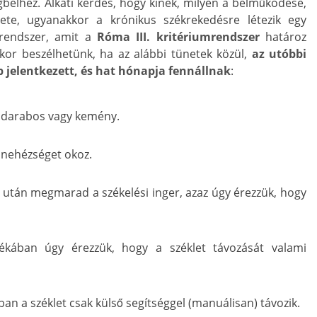
gbélhez. Alkati kérdés, hogy kinek, milyen a bélműködése,
ete, ugyanakkor a krónikus székrekedésre létezik egy
lrendszer, amit a
Róma III. kritériumrendszer
határoz
kor beszélhetünk, ha az alábbi tünetek közül,
az utóbbi
jelentkezett, és hat hónapja fennállnak
:
a darabos vagy kemény.
a nehézséget okoz.
a után megmarad a székelési inger, azaz úgy érezzük, hogy
lékában úgy érezzük, hogy a széklet távozását valami
ban a széklet csak külső segítséggel (manuálisan) távozik.