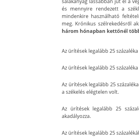
salakanyag lassabban jut el a vé
és mennyire rendezett a székl
mindenkire használható feltéte
meg. Krónikus szélrekedésről ak
három hónapban kettőnél több 
Az ürítések legalább 25 százalék
Az ürítések legalább 25 százalék
Az ürítések legalább 25 százalék
a székelés elégtelen volt.
Az ürítések legalább 25 száza
akadályozza.
Az ürítések legalább 25 százaléká