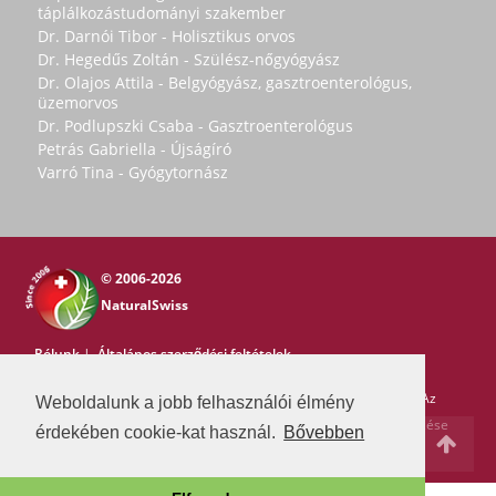
táplálkozástudományi szakember
Dr. Darnói Tibor - Holisztikus orvos
Dr. Hegedűs Zoltán - Szülész-nőgyógyász
Dr. Olajos Attila - Belgyógyász, gasztroenterológus,
üzemorvos
Dr. Podlupszki Csaba - Gasztroenterológus
Petrás Gabriella - Újságíró
Varró Tina - Gyógytornász
© 2006-2026
NaturalSwiss
Rólunk
|
Általános szerződési feltételek
Copyright © 2006-2026 NaturalSwiss
Minden jog fenntartva. Az
Weboldalunk a jobb felhasználói élmény
oldal tartalma nem másolható a Natural Swiss írásos beleegyezése
érdekében cookie-kat használ.
Bővebben
nélkül. -
pr@swissmedia.info