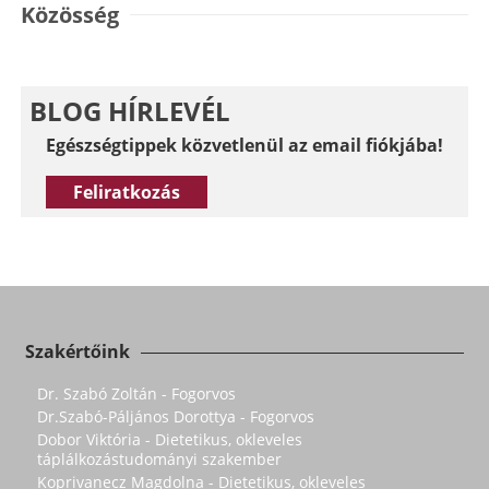
Közösség
BLOG HÍRLEVÉL
Egészségtippek közvetlenül az email fiókjába!
Feliratkozás
Szakértőink
Dr. Szabó Zoltán - Fogorvos
Dr.Szabó-Páljános Dorottya - Fogorvos
Dobor Viktória - Dietetikus, okleveles
táplálkozástudományi szakember
Koprivanecz Magdolna - Dietetikus, okleveles