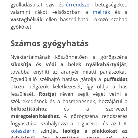
gyulladásokat, szív- és
érrendszeri
betegségeket,
valamint rákot –elsősorban a
mellrák
és a
vastagbélrák
ellen használható– okozó szabad
gyököket.
Számos gyógyhatás
Nyáktartalmának köszönhetően a görögszéna
síkosítja és védi a belek nyálkahártyáját
,
továbbá enyhíti az aranyér miatti panaszokat.
Egyedülálló szélhajtó hatása gátolja a
puffadást
okozó bélgázok keletkezését, így oldja a has
feszülését.
Rostjai
révén segít véget vetni a
székrekedésnek és a hasmenésnek, hozzájárul a
béltisztításhoz
és a szervezet
méregtelenítéséhez
. A görögszéna rendszeres
fogyasztása szabályozza a triglicerid- és az LDL
koleszterin
szintjét,
leoldja a plakkokat az