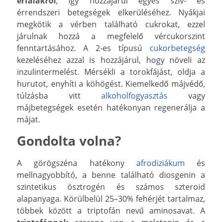
érfalakról
, így hozzájárul egyes szív- és
érrendszeri betegségek elkerüléséhez. Nyákjai
megkötik a vérben található cukrokat, ezzel
járulnak hozzá a megfelelő vércukorszint
fenntartásához. A 2-es típusú
cukorbetegség
kezeléséhez azzal is hozzájárul, hogy növeli az
inzulintermelést. Mérsékli a torokfájást, oldja a
hurutot, enyhíti a köhögést. Kiemelkedő májvédő,
túlzásba vitt
alkoholfogyasztás
vagy
májbetegségek esetén hatékonyan regenerálja a
májat.
Gondolta volna?
A görögszéna hatékony
afrodiziákum
és
mellnagyobbító, a benne található diosgenin a
szintetikus ösztrogén és számos szteroid
alapanyaga. Körülbelül 25–30% fehérjét tartalmaz,
többek között a triptofán nevű aminosavat. A