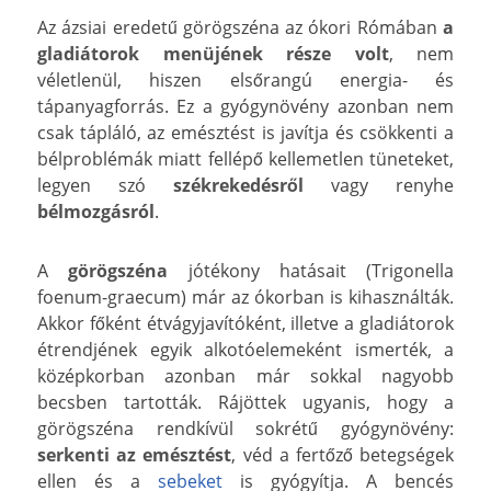
Az ázsiai eredetű görögszéna az ókori Rómában
a
gladiátorok menüjének része volt
, nem
véletlenül, hiszen elsőrangú energia- és
tápanyagforrás. Ez a gyógynövény azonban nem
csak tápláló, az emésztést is javítja és csökkenti a
bélproblémák miatt fellépő kellemetlen tüneteket,
legyen szó
székrekedésről
vagy renyhe
bélmozgásról
.
A
görögszéna
jótékony hatásait (Trigonella
foenum-graecum) már az ókorban is kihasználták.
Akkor főként étvágyjavítóként, illetve a gladiátorok
étrendjének egyik alkotóelemeként ismerték, a
középkorban azonban már sokkal nagyobb
becsben tartották. Rájöttek ugyanis, hogy a
görögszéna rendkívül sokrétű gyógynövény:
serkenti az emésztést
, véd a fertőző betegségek
ellen és a
sebeket
is gyógyítja. A bencés