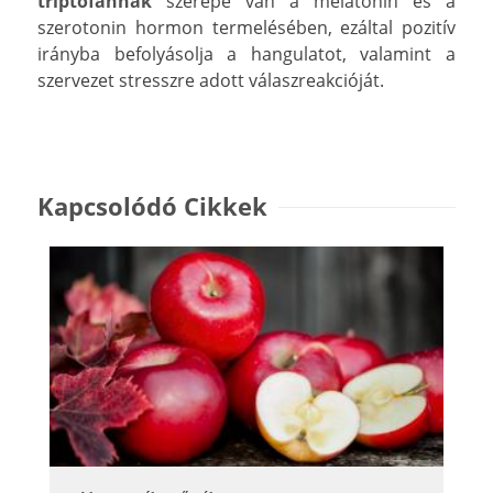
triptofánnak
szerepe van a melatonin és a
szerotonin hormon termelésében, ezáltal pozitív
irányba befolyásolja a hangulatot, valamint a
szervezet stresszre adott válaszreakcióját.
Kapcsolódó Cikkek