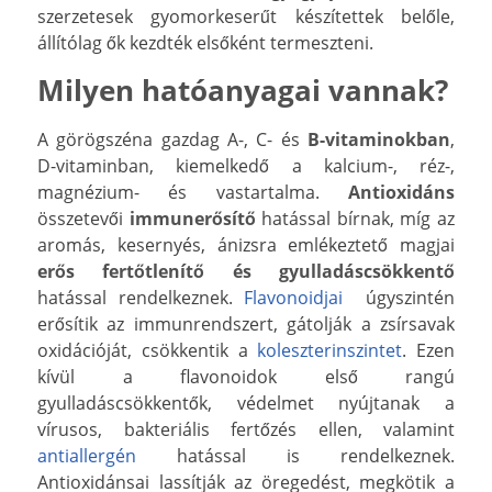
szerzetesek gyomorkeserűt készítettek belőle,
állítólag ők kezdték elsőként termeszteni.
Milyen hatóanyagai vannak?
A görögszéna gazdag A-, C- és
B-vitaminokban
,
D-vitaminban, kiemelkedő a kalcium-, réz-,
magnézium- és vastartalma.
Antioxidáns
összetevői
immunerősítő
hatással bírnak, míg az
aromás, kesernyés, ánizsra emlékeztető magjai
erős fertőtlenítő és gyulladáscsökkentő
hatással rendelkeznek.
Flavonoidjai
úgyszintén
erősítik az immunrendszert, gátolják a zsírsavak
oxidációját, csökkentik a
koleszterinszintet
. Ezen
kívül a flavonoidok első rangú
gyulladáscsökkentők, védelmet nyújtanak a
vírusos, bakteriális fertőzés ellen, valamint
antiallergén
hatással is rendelkeznek.
Antioxidánsai lassítják az öregedést, megkötik a