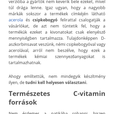
verzióba a gyártók nem keverik bele ezeket, mivel
túl drága lenne. Igaz ugyan, hogy a nagyobb
márkák sokszor a termékek címkéjén látható
acerola
és
csipkebogyó
felirattal csalogatják a
vásárlókat, de azt nem tüntetik fel, hogy a
termékük ezeket a kivonatokat csak elenyésző
mennyiségben tartalmazza. Tulajdonképpen D-
aszkorbinsavat veszünk, némi csipkebogyóval vagy
acerolával, arról nem beszélve, hogy ezek a
termékek kémiai szennyezőanyagokat is
tartalmazhatnak.
Ahogy említettük, nem mindegyik készítmény
ilyen, de
tudni kell helyesen választani
.
Természetes C-vitamin
források
Nem érdemes a patikába rohanni, hiszen