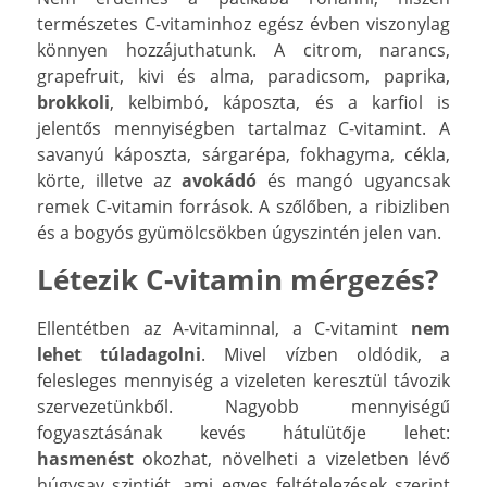
természetes C-vitaminhoz egész évben viszonylag
könnyen hozzájuthatunk. A citrom, narancs,
grapefruit, kivi és alma, paradicsom, paprika,
brokkoli
, kelbimbó, káposzta, és a karfiol is
jelentős mennyiségben tartalmaz C-vitamint. A
savanyú káposzta, sárgarépa, fokhagyma, cékla,
körte, illetve az
avokádó
és mangó ugyancsak
remek C-vitamin források. A szőlőben, a ribizliben
és a bogyós gyümölcsökben úgyszintén jelen van.
Létezik C-vitamin mérgezés?
Ellentétben az A-vitaminnal, a C-vitamint
nem
lehet túladagolni
. Mivel vízben oldódik, a
felesleges mennyiség a vizeleten keresztül távozik
szervezetünkből. Nagyobb mennyiségű
fogyasztásának kevés hátulütője lehet:
hasmenést
okozhat, növelheti a vizeletben lévő
húgysav szintjét, ami egyes feltételezések szerint