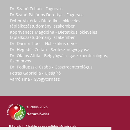
Dr. Szabó Zoltán - Fogorvos
Dr.Szabó-Páljános Dorottya - Fogorvos
Dobor Viktória - Dietetikus, okleveles
táplálkozástudományi szakember
Koprivanecz Magdolna - Dietetikus, okleveles
táplálkozástudományi szakember
Dr. Darnói Tibor - Holisztikus orvos
Dr. Hegedűs Zoltán - Szülész-nőgyógyász
Dr. Olajos Attila - Belgyógyász, gasztroenterológus,
üzemorvos
Dr. Podlupszki Csaba - Gasztroenterológus
Petrás Gabriella - Újságíró
Varró Tina - Gyógytornász
© 2006-2026
NaturalSwiss
Rólunk
|
Általános szerződési feltételek