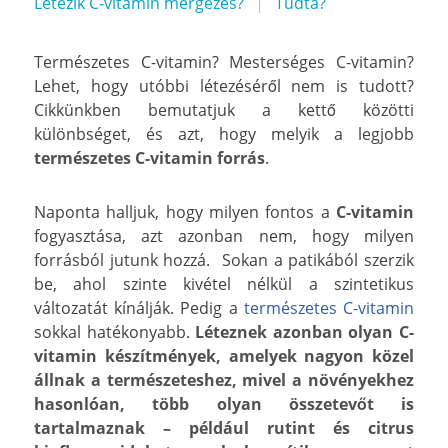
Létezik C-vitamin mérgezés?
Tudta?
Természetes C-vitamin? Mesterséges C-vitamin?
Lehet, hogy utóbbi létezéséről nem is tudott?
Cikkünkben bemutatjuk a kettő közötti
különbséget, és azt, hogy melyik a legjobb
természetes C-vitamin forrás
.
Naponta halljuk, hogy milyen fontos a
C-vitamin
fogyasztása, azt azonban nem, hogy milyen
forrásból jutunk hozzá. Sokan a patikából szerzik
be, ahol szinte kivétel nélkül a szintetikus
változatát kínálják. Pedig a
természetes C-vitamin
sokkal hatékonyabb.
Léteznek azonban olyan C-
vitamin készítmények, amelyek nagyon közel
állnak a természeteshez, mivel a növényekhez
hasonlóan, több olyan összetevőt is
tartalmaznak – például rutint és citrus