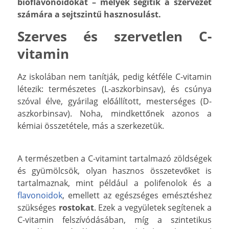
bioflavonoidokat – melyek segítik a szervezet
számára a sejtszintű hasznosulást.
Szerves és szervetlen C-
vitamin
Az iskolában nem tanítják, pedig kétféle C-vitamin
létezik: természetes (L-aszkorbinsav), és csúnya
szóval élve, gyárilag előállított, mesterséges (D-
aszkorbinsav). Noha, mindkettőnek azonos a
kémiai összetétele, más a szerkezetük.
A természetben a C-vitamint tartalmazó zöldségek
és gyümölcsök, olyan hasznos összetevőket is
tartalmaznak, mint például a polifenolok és a
flavonoidok
, emellett az egészséges emésztéshez
szükséges
rostokat
. Ezek a vegyületek segítenek a
C-vitamin felszívódásában, míg a szintetikus