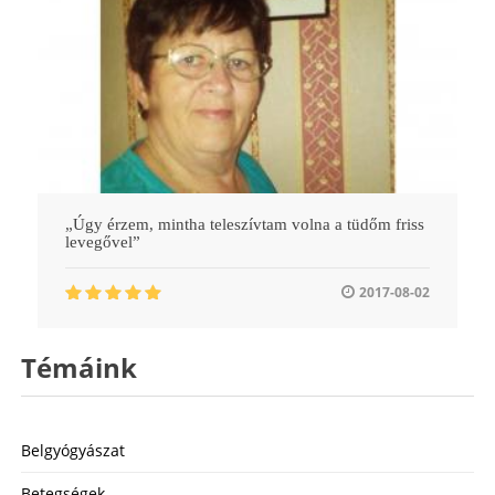
„Úgy érzem, mintha teleszívtam volna a tüdőm friss
levegővel”
2017-08-02
Témáink
Belgyógyászat
Betegségek