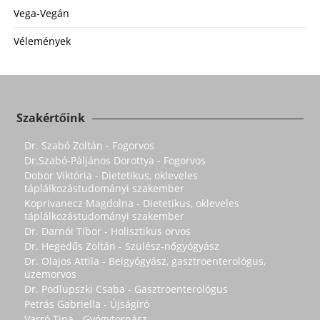
Vega-Vegán
Vélemények
Szakértőink
Dr. Szabó Zoltán - Fogorvos
Dr.Szabó-Páljános Dorottya - Fogorvos
Dobor Viktória - Dietetikus, okleveles
táplálkozástudományi szakember
Koprivanecz Magdolna - Dietetikus, okleveles
táplálkozástudományi szakember
Dr. Darnói Tibor - Holisztikus orvos
Dr. Hegedűs Zoltán - Szülész-nőgyógyász
Dr. Olajos Attila - Belgyógyász, gasztroenterológus,
üzemorvos
Dr. Podlupszki Csaba - Gasztroenterológus
Petrás Gabriella - Újságíró
Varró Tina - Gyógytornász